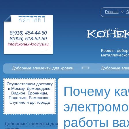
Главная
О
8(916) 454-44-50
8(905) 518-52-59
info@konek-krovlya.ru
Кровля, добор
металлическог
Доборные элементы для кровли
Доборные эле
Осуществляем доставку
Почему ка
в Москву, Домодедово,
Видное, Бронницы,
Подольск, Раменское,
электром
Ступино и др. города
работы ва
Доборные элементы для
кровли