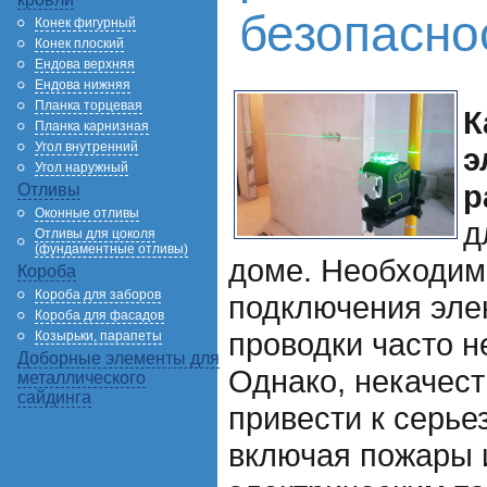
безопасно
Конек фигурный
Конек плоский
Ендова верхняя
Ендова нижняя
Планка торцевая
К
Планка карнизная
Угол внутренний
э
Угол наружный
р
Отливы
Оконные отливы
д
Отливы для цоколя
(фундаментные отливы)
доме. Необходим
Короба
Короба для заборов
подключения эле
Короба для фасадов
проводки часто н
Козырьки, парапеты
Доборные элементы для
Однако, некачес
металлического
сайдинга
привести к серь
включая пожары 