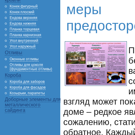
меры
Конек фигурный
Конек плоский
Ендова верхняя
предостор
Ендова нижняя
Планка торцевая
Планка карнизная
Угол внутренний
Угол наружный
П
Отливы
б
Оконные отливы
Отливы для цоколя
в
(фундаментные отливы)
Короба
с
Короба для заборов
Короба для фасадов
и
Козырьки, парапеты
взгляд может пок
Доборные элементы для
металлического
доме – редкое явл
сайдинга
сожалению, стати
обратное. Кажды