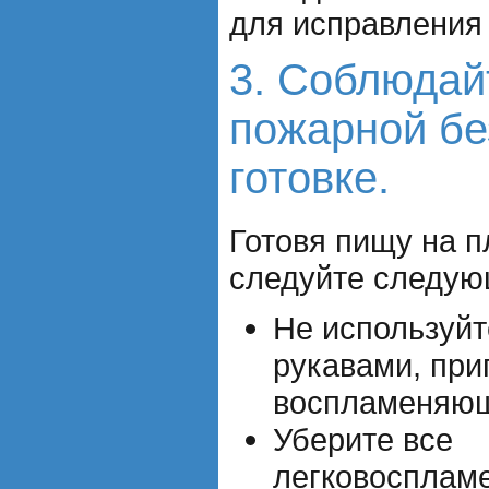
для исправления
3. Соблюдай
пожарной бе
готовке.
Готовя пищу на п
следуйте следу
Не используй
рукавами, при
воспламеняю
Уберите все
легковосплам