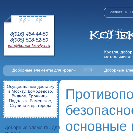
Главная
О
8(916) 454-44-50
8(905) 518-52-59
info@konek-krovlya.ru
Кровля, добор
металлическог
Доборные элементы для кровли
Доборные эле
Осуществляем доставку
Противоп
в Москву, Домодедово,
Видное, Бронницы,
Подольск, Раменское,
безопасно
Ступино и др. города
основные 
Доборные элементы для
кровли