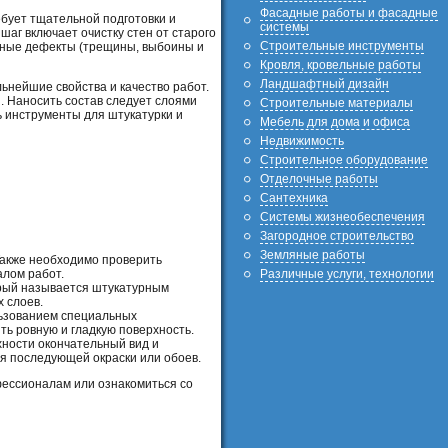
Фасадные работы и фасадные
ебует тщательной подготовки и
системы
аг включает очистку стен от старого
Строительные инструменты
явные дефекты (трещины, выбоины и
Кровля, кровельные работы
Ландшафтный дизайн
ьнейшие свойства и качество работ.
. Наносить состав следует слоями
Строительные материалы
ь инструменты для штукатурки и
Мебель для дома и офиса
Недвижимость
Строительное оборудование
Отделочные работы
Сантехника
Системы жизнеобеспечения
Загородное строительство
Земляные работы
 Также необходимо проверить
алом работ.
Различные услуги, технологии
орый называется штукатурным
 слоев.
льзованием специальных
ть ровную и гладкую поверхность.
ности окончательный вид и
я последующей окраски или обоев.
фессионалам или ознакомиться со