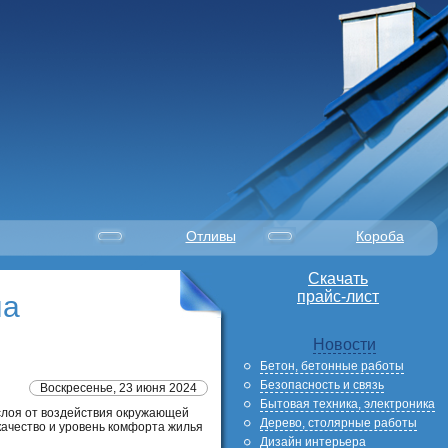
Отливы
Короба
Скачать
прайс-лист
ла
Новости
Бетон, бетонные работы
Безопасность и связь
Воскресенье, 23 июня 2024
Бытовая техника, электроника
 слоя от воздействия окружающей
Дерево, столярные работы
ачество и уровень комфорта жилья
Дизайн интерьера