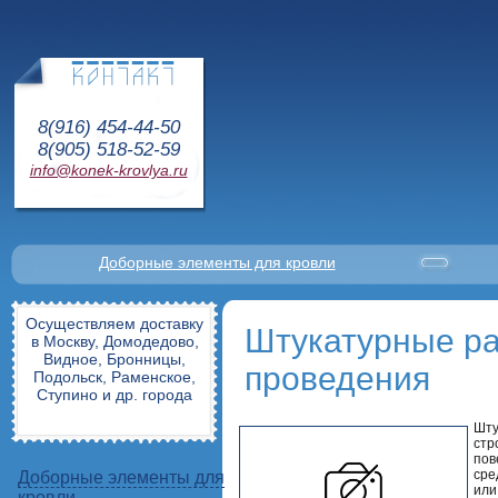
8(916) 454-44-50
8(905) 518-52-59
info@konek-krovlya.ru
Доборные элементы для кровли
Осуществляем доставку
Штукатурные ра
в Москву, Домодедово,
Видное, Бронницы,
проведения
Подольск, Раменское,
Ступино и др. города
Шту
стр
пов
сре
Доборные элементы для
или
кровли