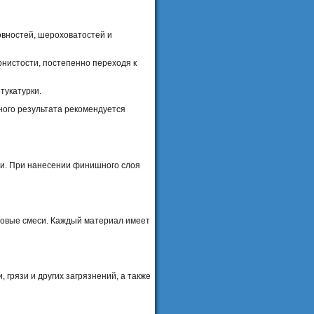
овностей, шероховатостей и
нистости, постепенно переходя к
тукатурки.
ного результата рекомендуется
ли. При нанесении финишного слоя
ловые смеси. Каждый материал имеет
грязи и других загрязнений, а также