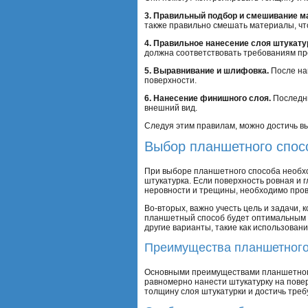
3. Правильный подбор и смешивание м
также правильно смешать материалы, чт
4. Правильное нанесение слоя штукату
должна соответствовать требованиям пр
5. Выравнивание и шлифовка.
После на
поверхности.
6. Нанесение финишного слоя.
Последни
внешний вид.
Следуя этим правилам, можно достичь в
Выбор планшетного спос
При выборе планшетного способа необход
штукатурка. Если поверхность ровная и 
неровности и трещины, необходимо пров
Во-вторых, важно учесть цель и задачи,
планшетный способ будет оптимальным в
другие варианты, такие как использова
Преимущества планшетного
Основными преимуществами планшетного 
равномерно нанести штукатурку на пове
толщину слоя штукатурки и достичь треб