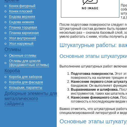
Про
Конек фигурный
соб
Конек плоский
шту
Ендова верхняя
т.д
Ендова нижняя
После подготовки поверхности следует п
Планка торцевая
Штукатурный состав должен быть правил
несколько раз – сначала базовый слой, 
Планка карнизная
умело работать с ними, чтобы получить р
Угол внутренний
Угол наружный
Штукатурные работы: ва
Отливы
Основные этапы штукатурк
Оконные отливы
Отливы для цоколя
(фундаментные отливы)
Выполнение штукатурных работ включает
Короба
Подготовка поверхности.
Этот эт
Короба для заборов
поверхность на наличие трещин и
Нанесение первого слоя штукату
Короба для фасадов
бандажом. Он выполняет функцию
Козырьки, парапеты
Выравнивание и шлифовка.
Посл
Доборные элементы для
инструментов, таких как шпатель 
Нанесение финишного слоя.
Посл
металлического
готовность к последующим видам
сайдинга
Важно отметить, что штукатурные работ
специализированной литературой и вид
Основные этапы штукату