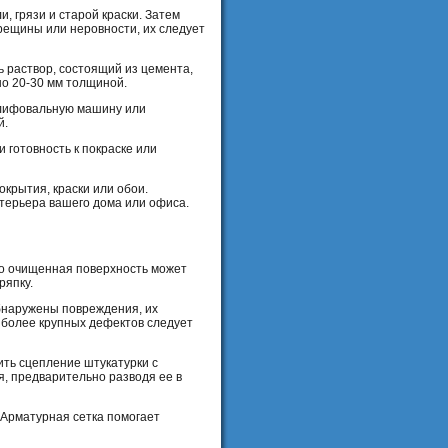
, грязи и старой краски. Затем
трещины или неровности, их следует
ь раствор, состоящий из цемента,
но 20-30 мм толщиной.
шлифовальную машину или
й.
 готовность к покраске или
окрытия, краски или обои.
нтерьера вашего дома или офиса.
но очищенная поверхность может
ряпку.
обнаружены повреждения, их
 более крупных дефектов следует
шить сцепление штукатурки с
я, предварительно разводя ее в
 Арматурная сетка помогает