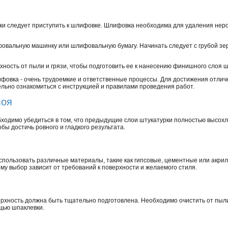
ки следует приступить к шлифовке. Шлифовка необходима для удаления нер
вальную машинку или шлифовальную бумагу. Начинать следует с грубой зер
ность от пыли и грязи, чтобы подготовить ее к нанесению финишного слоя ш
фовка - очень трудоемкие и ответственные процессы. Для достижения отлич
льно ознакомиться с инструкцией и правилами проведения работ.
лоя
одимо убедиться в том, что предыдущие слои штукатурки полностью высох
бы достичь ровного и гладкого результатa.
пользовать различные материалы, такие как гипсовые, цементные или акри
му выбор зависит от требований к поверхности и желаемого стиля.
ность должна быть тщательно подготовлена. Необходимо очистить от пыли, 
щью шпаклевки.