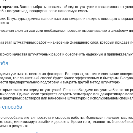
атериалов.
Важно выбрать правильный вид штукатурки в зависимости от усл
обы получить однородную и легко наносимую смесь.
рки.
Штукатурка должна наноситься равномерно и гладко с помощью специал
оекта.
несения слоя штукатурки необходимо провести выравнивание и шлифовку дл
й этап штукатурных работ – нанесение финишного слоя, который придает п
ысокого качества штукатурных работ и обеспечить надежную и привлекатель
оба
имо учитывать несколько факторов. Во-первых, это тип и состояние поверхн
гладкая, то планшетный способ будет более эффективным и быстрым. В случа
ести предварительную подготовку и выбрать другой метод штукатурки.
 которые ставятся перед штукатуркой. Если необходимо получить абсолютно р
ыбором. Однако, если требуется создать рельефную или декоративную повер
ние фактурных растворов или нанесение штукатурки с использованием специа
 способа
способа являются простота и скорость работы. Используя планшет, мастер
рхность, минимизируя ошибки и дефекты. Кроме того, планшетный способ поз
уемого результат.