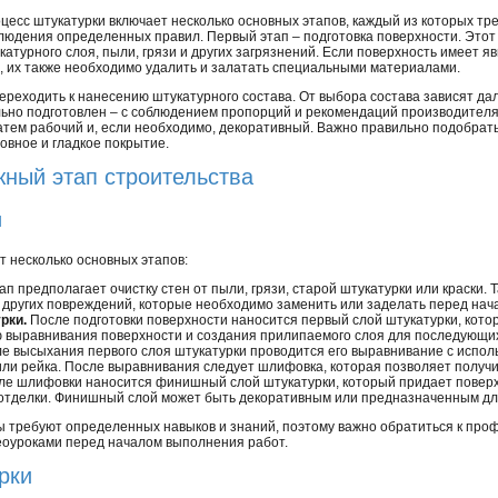
цесс штукатурки включает несколько основных этапов, каждый из которых тр
людения определенных правил. Первый этап – подготовка поверхности. Этот ш
катурного слоя, пыли, грязи и других загрязнений. Если поверхность имеет 
.), их также необходимо удалить и залатать специальными материалами.
ереходить к нанесению штукатурного состава. От выбора состава зависят дал
ьно подготовлен – с соблюдением пропорций и рекомендаций производителя
затем рабочий и, если необходимо, декоративный. Важно правильно подобрат
овное и гладкое покрытие.
жный этап строительства
и
 несколько основных этапов:
ап предполагает очистку стен от пыли, грязи, старой штукатурки или краски.
 других повреждений, которые необходимо заменить или заделать перед нач
рки.
После подготовки поверхности наносится первый слой штукатурки, кот
 выравнивания поверхности и создания прилипаемого слоя для последующих
е высыхания первого слоя штукатурки проводится его выравнивание с испо
или рейка. После выравнивания следует шлифовка, которая позволяет получи
е шлифовки наносится финишный слой штукатурки, который придает поверх
 отделки. Финишный слой может быть декоративным или предназначенным дл
ы требуют определенных навыков и знаний, поэтому важно обратиться к про
еоуроками перед началом выполнения работ.
рки