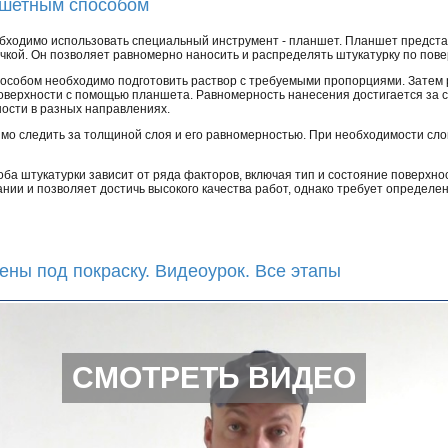
ншетным способом
бходимо использовать специальный инструмент - планшет. Планшет предста
чкой. Он позволяет равномерно наносить и распределять штукатурку по пове
собом необходимо подготовить раствор с требуемыми пропорциями. Затем р
поверхности с помощью планшета. Равномерность нанесения достигается за 
ости в разных направлениях.
мо следить за толщиной слоя и его равномерностью. При необходимости сл
ба штукатурки зависит от ряда факторов, включая тип и состояние поверхнос
нии и позволяет достичь высокого качества работ, однако требует определе
ены под покраску. Видеоурок. Все этапы
СМОТРЕТЬ ВИДЕО