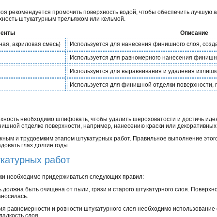
я рекомендуется промочить поверхность водой, чтобы обеспечить лучшую а
хность штукатурным трельяжом или кельмой.
менты
Описание
ая, акриловая смесь)
Используется для нанесения финишного слоя, созда
Используется для равномерного нанесения финишн
Используется для выравнивания и удаления излиш
Используется для финишной отделки поверхности, п
ность необходимо шлифовать, чтобы удалить шероховатости и достичь идеа
ишной отделке поверхности, например, нанесению краски или декоративных
ным и трудоемким этапом штукатурных работ. Правильное выполнение этого
довать глаз долгие годы.
катурных работ
рки необходимо придерживаться следующих правил:
 должна быть очищена от пыли, грязи и старого штукатурного слоя. Поверхно
аносилась.
я равномерности и ровности штукатурного слоя необходимо использовани
ладкость слоя.