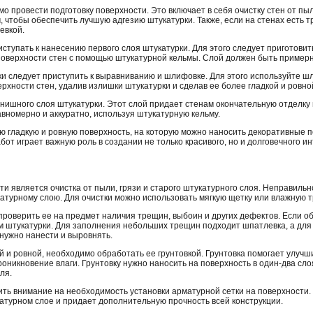
провести подготовку поверхности. Это включает в себя очистку стен от пыли
, чтобы обеспечить лучшую адгезию штукатурки. Также, если на стенах есть 
евкой.
ступать к нанесению первого слоя штукатурки. Для этого следует приготовит
 поверхности стен с помощью штукатурной кельмы. Слой должен быть пример
ки следует приступить к выравниванию и шлифовке. Для этого используйте 
рхности стен, удалив излишки штукатурки и сделав ее более гладкой и ровно
нишного слоя штукатурки. Этот слой придает стенам окончательную отделку и
номерно и аккуратно, используя штукатурную кельму.
ую гладкую и ровную поверхность, на которую можно наносить декоративные п
т играет важную роль в создании не только красивого, но и долговечного и
и является очистка от пыли, грязи и старого штукатурного слоя. Неправиль
атурному слою. Для очистки можно использовать мягкую щетку или влажную т
проверить ее на предмет наличия трещин, выбоин и других дефектов. Если 
 штукатурки. Для заполнения небольших трещин подходит шпатлевка, а для
нужно нанести и выровнять.
ой и ровной, необходимо обработать ее грунтовкой. Грунтовка помогает улуч
оникновение влаги. Грунтовку нужно наносить на поверхность в один-два сло
ля.
тить внимание на необходимость установки арматурной сетки на поверхности.
атурном слое и придает дополнительную прочность всей конструкции.