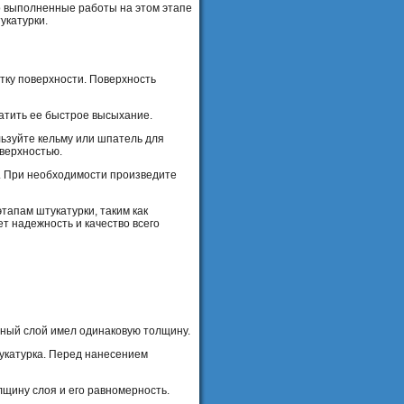
но выполненные работы на этом этапе
укатурки.
тку поверхности. Поверхность
атить ее быстрое высыхание.
льзуйте кельму или шпатель для
верхностью.
ю. При необходимости произведите
тапам штукатурки, таким как
т надежность и качество всего
ный слой имел одинаковую толщину.
тукатурка. Перед нанесением
лщину слоя и его равномерность.