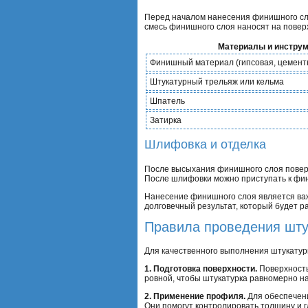
Перед началом нанесения финишного сло
смесь финишного слоя наносят на повер
Материалы и инстру
Финишный материал (гипсовая, цементн
Штукатурный трельяж или кельма
Шпатель
Затирка
Шлифовка и отделка
После высыхания финишного слоя поверх
После шлифовки можно приступать к фин
Нанесение финишного слоя является важ
долговечный результат, который будет ра
Правила проведения шту
Для качественного выполнения штукату
1. Подготовка поверхности.
Поверхность
ровной, чтобы штукатурка равномерно н
2. Применение профиля.
Для обеспечени
Они помогут контролировать толщину и г