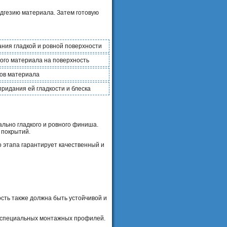
дгезию материала. Затем готовую
ния гладкой и ровной поверхности
ого материала на поверхность
ков материала
ридания ей гладкости и блеска
льно гладкого и ровного финиша.
 покрытий.
 этапа гарантирует качественный и
сть также должна быть устойчивой и
е специальных монтажных профилей.