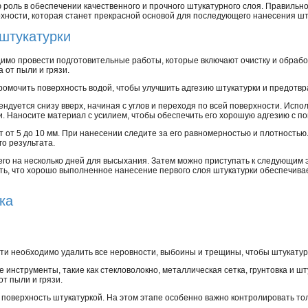
 роль в обеспечении качественного и прочного штукатурного слоя. Правиль
рхности, которая станет прекрасной основой для последующего нанесения шт
штукатурки
имо провести подготовительные работы, которые включают очистку и обрабо
 от пыли и грязи.
омочить поверхность водой, чтобы улучшить адгезию штукатурки и предотвр
ндуется снизу вверх, начиная с углов и переходя по всей поверхности. Испо
. Наносите материал с усилием, чтобы обеспечить его хорошую адгезию с по
 от 5 до 10 мм. При нанесении следите за его равномерностью и плотность
о результата.
его на несколько дней для высыхания. Затем можно приступать к следующим э
ь, что хорошо выполненное нанесение первого слоя штукатурки обеспечивае
ка
и необходимо удалить все неровности, выбоины и трещины, чтобы штукатур
инструменты, такие как стекловолокно, металлическая сетка, грунтовка и ш
от пыли и грязи.
 поверхность штукатуркой. На этом этапе особенно важно контролировать то