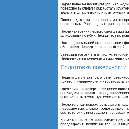
Перед нанесением штукатурки необходимо 
поверхность следует обработать грунтом
заделать шпатлевкой или грунтом-шпатл
После подготовки поверхности можно при
песка и воды. Распределите раствор по
После нанесения первого слоя штукатур
шлифовальную губку. Пройдитесь по пове
Наконец, последний этап - нанесение фи
обоеванию. Нанесите финишный слой рав
Завершив все эти этапы, получите готов
Правильное выполнение штукатурных рабо
Подготовка поверхности
Первым шагом при подготовке поверхност
привести к непрочному и неровному штук
После очистки поверхности необходимо 
необходимо исправить перед нанесением
использовать ремонтную смесь, которую 
После того, как поверхность стала гладк
поверхностью, а также предотвращает пр
соответствии с инструкцией производите
Кроме того, на этом этапе следует обра
предотвратить появление трещин в штук