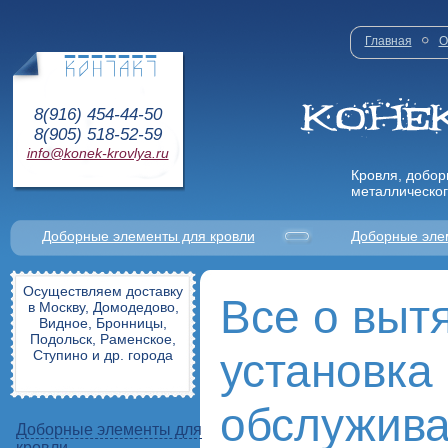
Главная
О
8(916) 454-44-50
8(905) 518-52-59
info@konek-krovlya.ru
Кровля, добор
металлическог
Доборные элементы для кровли
Доборные эле
Осуществляем доставку
Все о выт
в Москву, Домодедово,
Видное, Бронницы,
Подольск, Раменское,
установка
Ступино и др. города
обслужива
Доборные элементы для
кровли