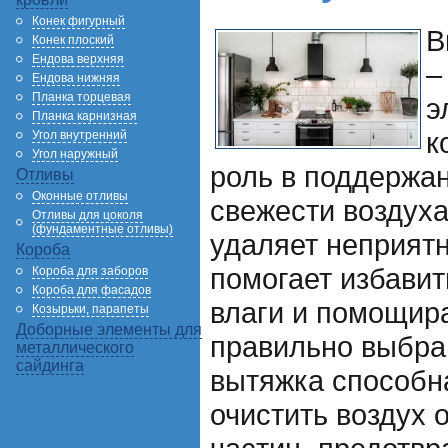
Конек фигурный
В
Конек плоский
Ендова верхняя
–
Ендова нижняя
Планка торцевая
э
Планка карнизная
к
Угол внутренний
Угол наружный
роль в поддержан
Отливы
Оконные отливы
свежести воздуха
Отливы для цоколя
(фундаментные отливы)
удаляет неприятн
Короба
помогает избавит
Короба для заборов
Короба для фасадов
влаги и помощира
Козырьки, парапеты
Доборные элементы для
правильно выбра
металлического
сайдинга
вытяжка способн
очистить воздух 