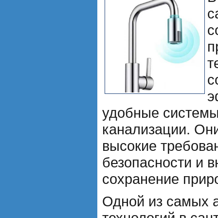
с
с
п
т
с
э
удобные системы
канализации. Он
высокие требован
безопасности и в
сохранение прир
Одной из самых 
технологий в сан