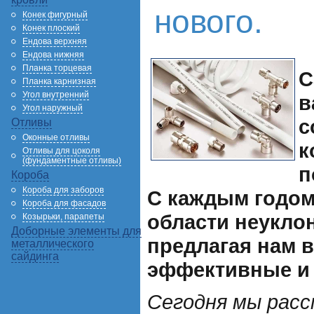
нового.
Конек фигурный
Конек плоский
Ендова верхняя
Ендова нижняя
Планка торцевая
С
Планка карнизная
Угол внутренний
в
Угол наружный
с
Отливы
Оконные отливы
к
Отливы для цоколя
(фундаментные отливы)
п
Короба
Короба для заборов
С каждым годом
Короба для фасадов
области неукло
Козырьки, парапеты
Доборные элементы для
предлагая нам в
металлического
сайдинга
эффективные и
Сегодня мы расс