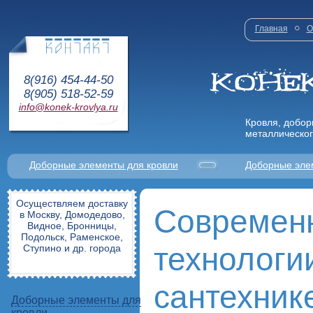
Главная
О
8(916) 454-44-50
8(905) 518-52-59
info@konek-krovlya.ru
Кровля, добор
металлическог
Доборные элементы для кровли
Доборные эле
Осуществляем доставку
Современ
в Москву, Домодедово,
Видное, Бронницы,
Подольск, Раменское,
технологи
Ступино и др. города
сантехнике
Доборные элементы для
кровли