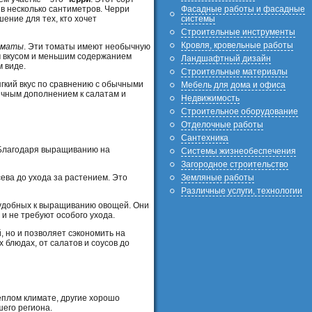
Фасадные работы и фасадные
в несколько сантиметров. Черри
системы
ение для тех, кто хочет
Строительные инструменты
Кровля, кровельные работы
оматы
. Эти томаты имеют необычную
им вкусом и меньшим содержанием
Ландшафтный дизайн
 виде.
Строительные материалы
гкий вкус по сравнению с обычными
Мебель для дома и офиса
личным дополнением к салатам и
Недвижимость
Строительное оборудование
Отделочные работы
Сантехника
 Благодаря выращиванию на
Системы жизнеобеспечения
Загородное строительство
ева до ухода за растением. Это
Земляные работы
Различные услуги, технологии
и удобных к выращиванию овощей. Они
и не требуют особого ухода.
 но и позволяет сэкономить на
 блюдах, от салатов и соусов до
еплом климате, другие хорошо
его региона.