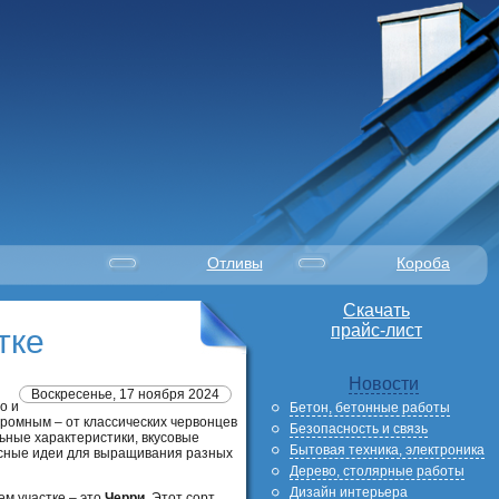
Отливы
Короба
Скачать
прайс-лист
тке
Новости
Воскресенье, 17 ноября 2024
о и
Бетон, бетонные работы
ромным – от классических червонцев
Безопасность и связь
ьные характеристики, вкусовые
Бытовая техника, электроника
есные идеи для выращивания разных
Дерево, столярные работы
Дизайн интерьера
ем участке – это
Черри
. Этот сорт