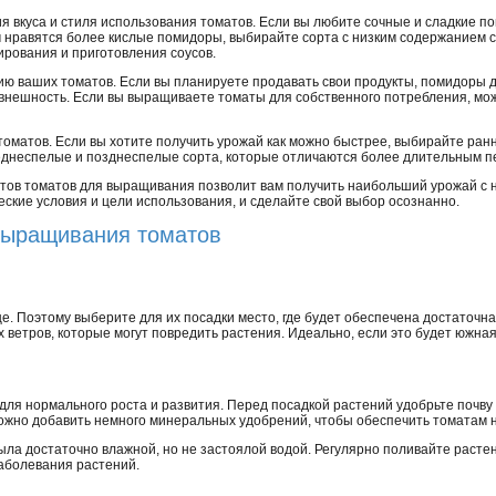
я вкуса и стиля использования томатов. Если вы любите сочные и сладкие п
 нравятся более кислые помидоры, выбирайте сорта с низким содержанием с
ирования и приготовления соусов.
ию ваших томатов. Если вы планируете продавать свои продукты, помидоры
внешность. Если вы выращиваете томаты для собственного потребления, мож
томатов. Если вы хотите получить урожай как можно быстрее, выбирайте ранн
реднеспелые и позднеспелые сорта, которые отличаются более длительным 
ртов томатов для выращивания позволит вам получить наибольший урожай с
ские условия и цели использования, и сделайте свой выбор осознанно.
выращивания томатов
е. Поэтому выберите для их посадки место, где будет обеспечена достаточна
ветров, которые могут повредить растения. Идеально, если это будет южная
для нормального роста и развития. Перед посадкой растений удобрьте почву
 можно добавить немного минеральных удобрений, чтобы обеспечить томатам
была достаточно влажной, но не застоялой водой. Регулярно поливайте расте
заболевания растений.