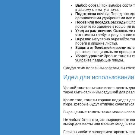
Выбор сорта:
При выборе сорта т
к вашему климату и почве.
Подготовка почвы:
Перед посадко
органическими удобрениями или 
Посев или посадка рассады:
Опр
посевите их заранее в горшочки и
Уход за растениями:
Основными с
что томаты требуют регулярного 
Обрезка:
Регулярно обрезайте то
побеги и лишние листья.
Защита от болезней и вредителе
растения специальными препара
Уборка урожая:
Зрелые томаты со
убирайте падающие плоды.
Следуя этим полезным советам, вы смож
Идеи для использования
Урожай томатов можно использовать для
также быть отличным отдушкой для разл
Кроме того, томаты хорошо подходят для
пюре, которые будут отлично сочетатьс
Выращенные томаты также можно использ
Не забывайте о том, что выращенные ва
выбор для пасты или мясных блюд. А так
Если вы любите экспериментировать с вк