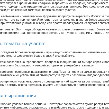
актеризуется крошечными, сладкими и ароматными плодами, размером всего 
ично подходят для украшения салатов, закусок и гарниров. Это идеальное реш
лаждаться свежими томатами прямо со своего участка.
ей необычными и экзотическими фруктами, попробуйте вырастить
Японские т
 от желтого до пурпурного. Японские томаты также отличаются более сладк
 приготовления уникальных блюд или просто наслаждаться их вкусом в свежем
ые томаты
. Эти плоды обладают нежным розовым оттенком и имеют более мя
чно подходят для приготовления соусов и кетчупов, а также могут стать от
ь томаты на участке
, обладают более насыщенным и ярким вкусом по сравнению с магазинными.
иям, томаты формируют более сладкий и сочный вкус.
стке позволяет контролировать процесс выращивания: от выбора сорта и пос
 качестве и безопасности овощей, которые вы употребляете в пищу.
 требуется особенных навыков или опыта. Томаты - одни из самых простых 
матическими условиями, отлично растут в грунтах различной плодородности 
ко приносит удовлетворение от созидания и наблюдения за ростом растений,
вежие томаты всегда актуальны и могут использоваться в самых разнообразных
ля выращивания
ические условия вашего региона. Некоторые сорта томатов лучше растут в т
зучите информацию о каждом сорте и выберите те, которые подходят для ваш