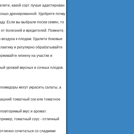
елите, какой сорт лучше адаптирован
орошо дренированной. Удобрите почву
ду. Если вы выбрали посев семян, то
от болезней и вредителей. Помните,
 воздуха к плодам. Удалите боковые
актику и регулярно обрабатывайте
живайте гигиену на участке и
ый урожай вкусных и сочных плодов.
помидоры могут украсить салаты, а
омашний томатный сок или томатное
повторимый вкус и аромат.
пример, томатный соус - отличный
отлично сочетаться со сладкими