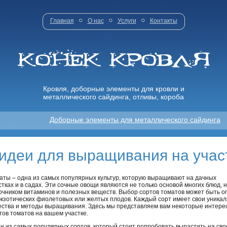
Главная
О нас
Услуги
Контакты
Кровля, доборные элементы для кровли и
металлического сайдинга, отливы, короба
Доборные элементы для металлического сайдинга
 идеи для выращивания на учас
аты – одна из самых популярных культур, которую выращивают на дачных
стках и в садах. Эти сочные овощи являются не только основой многих блюд, н
очником витаминов и полезных веществ. Выбор сортов томатов может быть ог
экзотических фиолетовых или желтых плодов. Каждый сорт имеет свои уникал
ества и методы выращивания. Здесь мы представляем вам некоторые интер
тов томатов на вашем участке.
н из самых популярных сортов, который стоит попробовать вырастить на сво