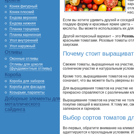
хар
Конек фигурный
отл
Конек плоский
нас
Ендова верхняя
Если вы хотите удивить друзей и сосед
Ендова нижняя
гладкую форму и красивые яркие цвета –
кислоты. Вы можете использовать их для
Планка торцевая
Планка карнизная
Другой интересный вариант – это
Розов
Угол внутренний
красными томатами. Розовые томаты отли
закускам.
Угол наружный
Отливы
Почему стоит выращиват
Оконные отливы
Свежие томаты, выращенные на участке
Отливы для цоколя
солнечном участке и натуральным услов
(фундаментные отливы)
Короба
Кроме того, выращивание томатов на уча
означает, что вы можете быть уверены в
Короба для заборов
Короба для фасадов
Для выращивания томатов на участке не
прекрасно справляются с различными кли
Козырьки, парапеты
Доборные элементы для
Выращивание томатов на участке не толь
металлического
покупке овощей в магазине. К тому же, с
запеканок и гарниров.
сайдинга
Выбор сортов томатов д
Во-первых, обратите внимание на климат
адаптируются к прохладным условиям. И