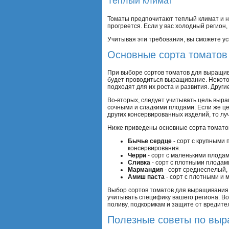
Теплый климат
Томаты предпочитают теплый климат и не
прогреется. Если у вас холодный регион
Учитывая эти требования, вы сможете ус
Основные сорта томатов
При выборе сортов томатов для выращива
будет проводиться выращивание. Некото
подходят для их роста и развития. Други
Во-вторых, следует учитывать цель выра
сочными и сладкими плодами. Если же ц
других консервированных изделий, то л
Ниже приведены основные сорта томатов
Бычье сердце
- сорт с крупными
консервирования.
Черри
- сорт с маленькими плодам
Сливка
- сорт с плотными плодам
Мармандия
- сорт среднеспелый,
Амиш паста
- сорт с плотными и 
Выбор сортов томатов для выращивания 
учитывать специфику вашего региона. Во
поливу, подкормкам и защите от вредите
Полезные советы по выр