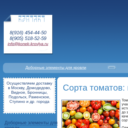
8(916) 454-44-50
8(905) 518-52-59
info@konek-krovlya.ru
Доборные элементы для кровли
Осуществляем доставку
Сорта томатов:
в Москву, Домодедово,
Видное, Бронницы,
Подольск, Раменское,
Том
Ступино и др. города
уча
ист
до 
кач
сор
Доборные элементы для
кровли
Оди