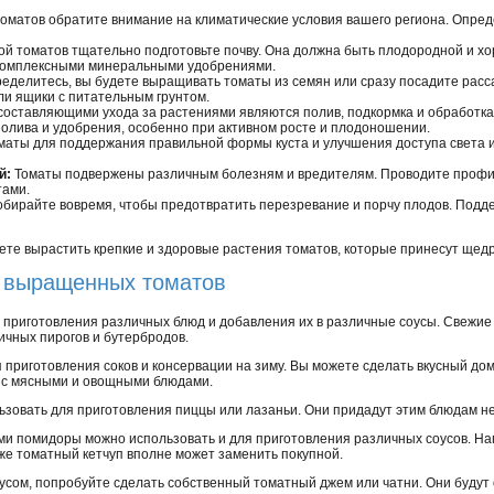
оматов обратите внимание на климатические условия вашего региона. Опред
й томатов тщательно подготовьте почву. Она должна быть плодородной и х
комплексными минеральными удобрениями.
еделитесь, вы будете выращивать томаты из семян или сразу посадите расса
ли ящики с питательным грунтом.
оставляющими ухода за растениями являются полив, подкормка и обработка 
полива и удобрения, особенно при активном росте и плодоношении.
маты для поддержания правильной формы куста и улучшения доступа света и
й:
Томаты подвержены различным болезням и вредителям. Проводите профил
тами.
бирайте вовремя, чтобы предотвратить перезревание и порчу плодов. Поддер
ете вырастить крепкие и здоровые растения томатов, которые принесут щедр
 выращенных томатов
 приготовления различных блюд и добавления их в различные соусы. Свежие 
ичных пирогов и бутербродов.
 приготовления соков и консервации на зиму. Вы можете сделать вкусный д
я с мясными и овощными блюдами.
овать для приготовления пиццы или лазаньи. Они придадут этим блюдам не
ми помидоры можно использовать и для приготовления различных соусов. На
же томатный кетчуп вполне может заменить покупной.
усом, попробуйте сделать собственный томатный джем или чатни. Они будут 