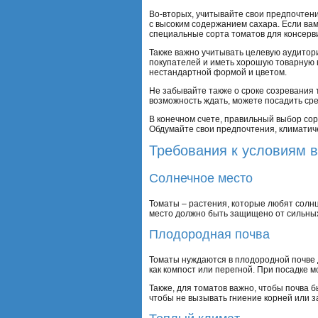
Во-вторых, учитывайте свои предпочтени
с высоким содержанием сахара. Если вам
специальные сорта томатов для консерв
Также важно учитывать целевую аудитор
покупателей и иметь хорошую товарную 
нестандартной формой и цветом.
Не забывайте также о сроке созревания 
возможность ждать, можете посадить с
В конечном счете, правильный выбор со
Обдумайте свои предпочтения, климатиче
Требования к условиям 
Солнечное место
Томаты – растения, которые любят солнц
место должно быть защищено от сильных 
Плодородная почва
Томаты нуждаются в плодородной почве 
как компост или перегной. При посадке
Также, для томатов важно, чтобы почва 
чтобы не вызывать гниение корней или 