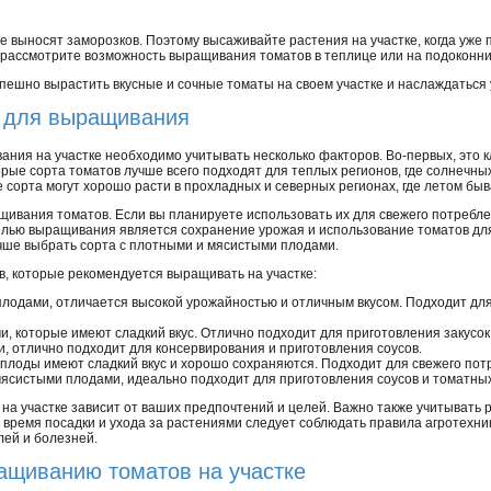
 выносят заморозков. Поэтому высаживайте растения на участке, когда уже 
, рассмотрите возможность выращивания томатов в теплице или на подоконни
пешно вырастить вкусные и сочные томаты на своем участке и наслаждаться 
 для выращивания
ния на участке необходимо учитывать несколько факторов. Во-первых, это к
рые сорта томатов лучше всего подходят для теплых регионов, где солнечны
е сорта могут хорошо расти в прохладных и северных регионах, где летом бы
щивания томатов. Если вы планируете использовать их для свежего потребле
елью выращивания является сохранение урожая и использование томатов для
учше выбрать сорта с плотными и мясистыми плодами.
, которые рекомендуется выращивать на участке:
 плодами, отличается высокой урожайностью и отличным вкусом. Подходит дл
и, которые имеют сладкий вкус. Отлично подходит для приготовления закусок 
и, отлично подходит для консервирования и приготовления соусов.
 плоды имеют сладкий вкус и хорошо сохраняются. Подходит для свежего пот
мясистыми плодами, идеально подходит для приготовления соусов и томатных
на участке зависит от ваших предпочтений и целей. Важно также учитывать
 время посадки и ухода за растениями следует соблюдать правила агротехни
лей и болезней.
ащиванию томатов на участке