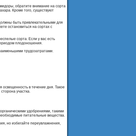
омидоры, обратите внимание на сорта
ахара. Кроме того, существуют
 должны быть привлекательными для
ете остановиться на сортах с
еспелые сорта. Если у вас есть
периодом плодоношения.
 наименьшими трудозатратами.
я освещенность в течение дня. Такое
 сторона участка.
 органическими удобрениями, такими
 необходимые питательные вещества.
ния, но избегайте переувлажнения,