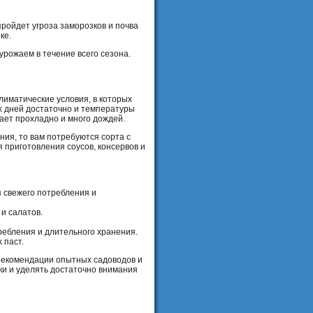
пройдет угроза заморозков и почва
ке.
урожаем в течение всего сезона.
лиматические условия, в которых
х дней достаточно и температуры
вает прохладно и много дождей.
ния, то вам потребуются сорта с
 приготовления соусов, консервов и
я свежего потребления и
и салатов.
ребления и длительного хранения.
 паст.
 рекомендации опытных садоводов и
ки и уделять достаточно внимания