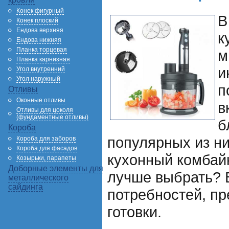
Конек фигурный
В
Конек плоский
Ендова верхняя
к
Ендова нижняя
Планка торцевая
м
Планка карнизная
и
Угол внутренний
Угол наружный
п
Отливы
Оконные отливы
в
Отливы для цоколя
(фундаментные отливы)
б
Короба
популярных из ни
Короба для заборов
Короба для фасадов
кухонный комбайн
Козырьки, парапеты
Доборные элементы для
лучше выбрать? 
металлического
сайдинга
потребностей, пр
готовки.