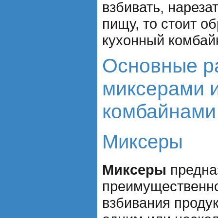
взбивать, нареза
пищу, то стоит о
кухонный комбай
Основные р
миксерами 
комбайнами
Миксеры
Миксеры
предна
преимущественно
взбивания проду