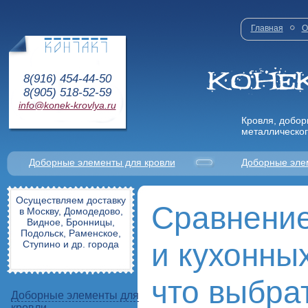
Главная
О
8(916) 454-44-50
8(905) 518-52-59
info@konek-krovlya.ru
Кровля, добор
металлическог
Доборные элементы для кровли
Доборные эле
Осуществляем доставку
Сравнение
в Москву, Домодедово,
Видное, Бронницы,
Подольск, Раменское,
и кухонны
Ступино и др. города
что выбра
Доборные элементы для
кровли