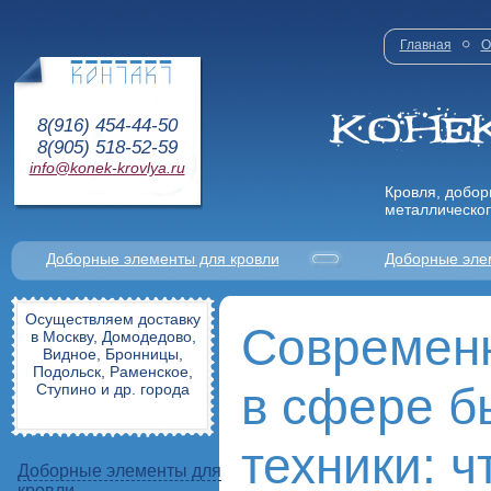
Главная
О
8(916) 454-44-50
8(905) 518-52-59
info@konek-krovlya.ru
Кровля, добор
металлическог
Доборные элементы для кровли
Доборные эле
Осуществляем доставку
Современ
в Москву, Домодедово,
Видное, Бронницы,
Подольск, Раменское,
в сфере б
Ступино и др. города
техники: ч
Доборные элементы для
кровли