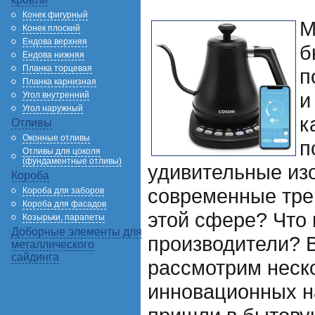
Конек фигурный
М
Конек плоский
Ендова верхняя
б
Ендова нижняя
Планка торцевая
п
Планка карнизная
и
Угол внутренний
Угол наружный
к
Отливы
Оконные отливы
п
Отливы для цоколя
(фундаментные отливы)
удивительные из
Короба
современные тре
Короба для заборов
Короба для фасадов
этой сфере? Что 
Козырьки, парапеты
Доборные элементы для
производители? 
металлического
сайдинга
рассмотрим неск
инновационных н