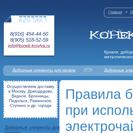
Главная
О
8(916) 454-44-50
8(905) 518-52-59
info@konek-krovlya.ru
Кровля, добор
металлическог
Доборные элементы для кровли
Доборные эле
Осуществляем доставку
Правила б
в Москву, Домодедово,
Видное, Бронницы,
Подольск, Раменское,
при испол
Ступино и др. города
электроча
Доборные элементы для
кровли