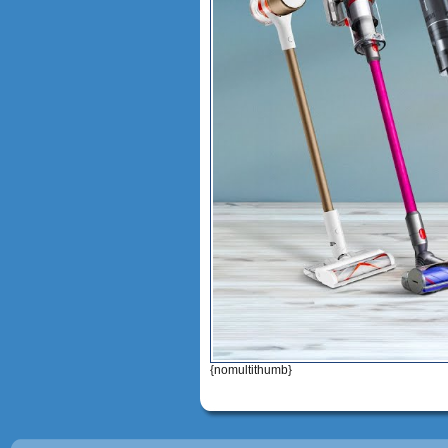
{nomultithumb}