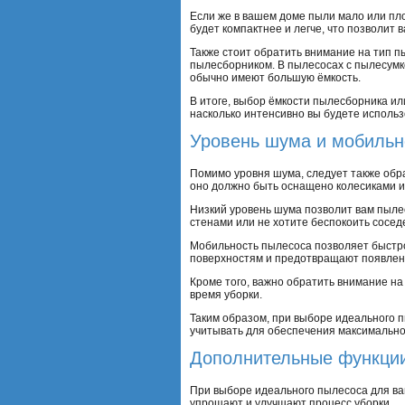
Если же в вашем доме пыли мало или пл
будет компактнее и легче, что позволит
Также стоит обратить внимание на тип п
пылесборником. В пылесосах с пылесумк
обычно имеют большую ёмкость.
В итоге, выбор ёмкости пылесборника ил
насколько интенсивно вы будете использ
Уровень шума и мобильн
Помимо уровня шума, следует также обр
оно должно быть оснащено колесиками 
Низкий уровень шума позволит вам пылес
стенами или не хотите беспокоить сосе
Мобильность пылесоса позволяет быстро
поверхностям и предотвращают появлен
Кроме того, важно обратить внимание на
время уборки.
Таким образом, при выборе идеального 
учитывать для обеспечения максимально
Дополнительные функции
При выборе идеального пылесоса для ва
упрощают и улучшают процесс уборки.