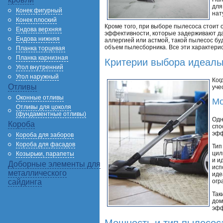
для
Конек фигурный
нат
Конек плоский
Кроме того, при выборе пылесоса стоит
Ендова верхняя
эффективности, которые задерживают да
Ендова нижняя
аллергией или астмой, такой пылесос бу
объем пылесборника. Все эти характерис
Планка торцевая
Планка карнизная
Критерии выбора идеаль
Угол внутренний
Угол наружный
Ког
Отливы
уче
Оконные отливы
Мо
Отливы для цоколя
(фундаментные отливы)
Одн
Короба
спо
эфф
Короба для заборов
Короба для фасадов
Тип
цил
Козырьки, парапеты
и и
Доборные элементы для
исп
металлического
иде
огр
сайдинга
Так
дом
эфф
Мощность и тип пылесос