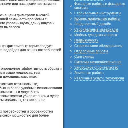
Фасадные работы и фасадные
щетками или насадками-щетками из
системы
Строительные инструменты
 оснащены фильтрами высокой
Кровля, кровельные работы
ашей семьи есть проблемы с
его уровень шума, длину шнура и
Ландшафтный дизайн
ия пылесоса.
Строительные материалы
Мебель для дома и офиса
Недвижимость
Строительное оборудование
ько критериев, которые следует
его подойдет для ваших потребностей.
Отделочные работы
Сантехника
Системы жизнеобеспечения
Загородное строительство
 определяет эффективность уборки и
чем выше мощность, тем
Земляные работы
ли домашних животных.
Различные услуги, технологии
включая вертикальные,
бычно более удобны в использовании
компактны и могут быть
втоматически убирают пыль и мусор
ы мобильны, так как они не
их потребностей и особенностей
 высокой мощностью для более