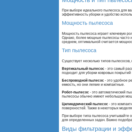
При выборе идеального пылесоса для ва
эффективность уборки и удобство испол
Мощность пылесоса
Мощность пылесоса играет ключевую рол
Однако, более мощные пылесосы часто и
среднем, оптимальной считается мощност
Тип пылесоса
Существует несколько типов пылесосов, 
Вертикальный пылесос
- это самый ра
подходит для уборки ковровых покрытий 
Беспроводной пылесос
- это удобное р
емкость, но они легкие и компактные.
Робот-пылесос
- это автоматический пыл
пылесосы обычно имеют небольшую мощно
Цилиндрический пылесос
- это компак
поверхностей. Также в некоторых модел
При выборе типа пылесоса учитывайте о
для определенных задач. Важно подобра
Виды фильтрации и эффе