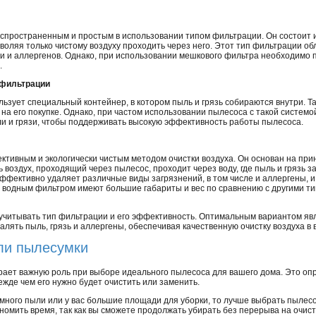
пространенным и простым в использовании типом фильтрации. Он состоит и
воляя только чистому воздуху проходить через него. Этот тип фильтрации о
и и аллергенов. Однако, при использовании мешкового фильтра необходимо 
.
 фильтрации
зует специальный контейнер, в котором пыль и грязь собираются внутри. Т
 на его покупке. Однако, при частом использовании пылесоса с такой систем
и и грязи, чтобы поддерживать высокую эффективность работы пылесоса.
тивным и экологически чистым методом очистки воздуха. Он основан на прин
 воздух, проходящий через пылесос, проходит через воду, где пыль и грязь 
ффективно удаляет различные виды загрязнений, в том числе и аллергены, и
с водным фильтром имеют большие габариты и вес по сравнению с другими ти
учитывать тип фильтрации и его эффективность. Оптимальным вариантом яв
лять пыль, грязь и аллергены, обеспечивая качественную очистку воздуха в
ли пылесумки
ает важную роль при выборе идеального пылесоса для вашего дома. Это опр
ежде чем его нужно будет очистить или заменить.
много пыли или у вас большие площади для уборки, то лучше выбрать пылесо
номить время, так как вы сможете продолжать убирать без перерыва на очист