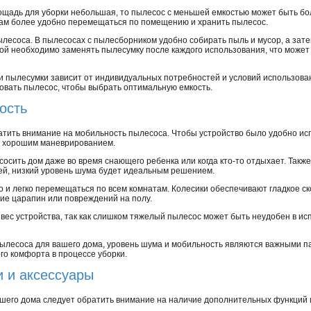
ощадь для уборки небольшая, то пылесос с меньшей емкостью может быть бо
 вам более удобно перемещаться по помещению и хранить пылесос.
ылесоса. В пылесосах с пылесборником удобно собирать пыль и мусор, а зате
ой необходимо заменять пылесумку после каждого использования, что может
и пылесумки зависит от индивидуальных потребностей и условий использован
овать пылесос, чтобы выбрать оптимальную емкость.
ость
атить внимание на мобильность пылесоса. Чтобы устройство было удобно ис
и хорошим маневрированием.
осить дом даже во время снающего ребенка или когда кто-то отдыхает. Также,
дей, низкий уровень шума будет идеальным решением.
 и легко перемещаться по всем комнатам. Колесики обеспечивают гладкое с
ие царапин или повреждений на полу.
 вес устройства, так как слишком тяжелый пылесос может быть неудобен в ис
пылесоса для вашего дома, уровень шума и мобильность являются важными п
го комфорта в процессе уборки.
 и аксессуары
шего дома следует обратить внимание на наличие дополнительных функций и