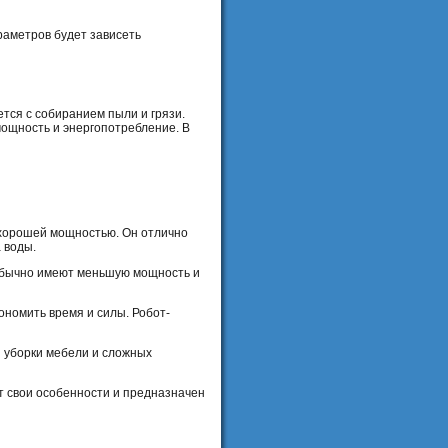
раметров будет зависеть
тся с собиранием пыли и грязи.
ощность и энергопотребление. В
 хорошей мощностью. Он отлично
 воды.
ы обычно имеют меньшую мощность и
кономить время и силы. Робот-
я уборки мебели и сложных
т свои особенности и предназначен