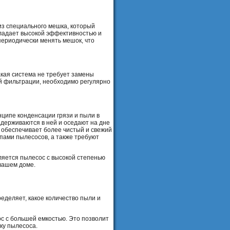
з специального мешка, который
бладает высокой эффективностью и
периодически менять мешок, что
акая система не требует замены
ой фильтрации, необходимо регулярно
ципе конденсации грязи и пыли в
задерживаются в ней и оседают на дне
 обеспечивает более чистый и свежий
пами пылесосов, а также требуют
ляется пылесос с высокой степенью
 вашем доме.
еделяет, какое количество пыли и
с с большей емкостью. Это позволит
ку пылесоса.