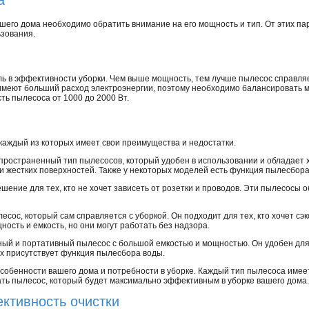
шего дома необходимо обратить внимание на его мощность и тип. От этих па
ьзования.
ь в эффективности уборки. Чем выше мощность, тем лучше пылесос справляе
меют больший расход электроэнергии, поэтому необходимо балансировать м
ь пылесоса от 1000 до 2000 Вт.
каждый из которых имеет свои преимущества и недостатки.
спространенный тип пылесосов, который удобен в использовании и обладает
и жестких поверхностей. Также у некоторых моделей есть функция пылесбора
ешение для тех, кто не хочет зависеть от розетки и проводов. Эти пылесос
есос, который сам справляется с уборкой. Он подходит для тех, кто хочет сэ
сть и емкость, но они могут работать без надзора.
тный и портативный пылесос с большой емкостью и мощностью. Он удобен дл
ях присутствует функция пылесбора воды.
собенности вашего дома и потребности в уборке. Каждый тип пылесоса имее
ть пылесос, который будет максимально эффективным в уборке вашего дома.
ктивность очистки