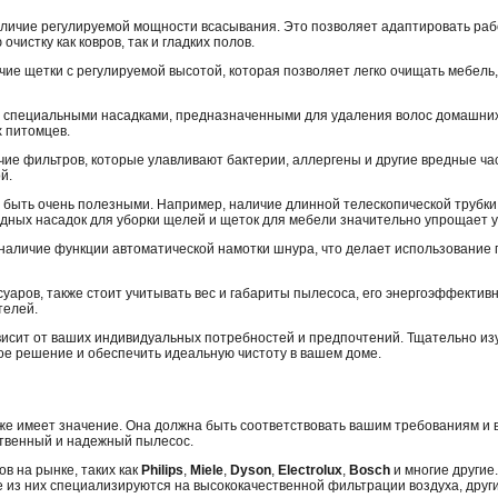
личие регулируемой мощности всасывания. Это позволяет адаптировать раб
чистку как ковров, так и гладких полов.
ие щетки с регулируемой высотой, которая позволяет легко очищать мебель
специальными насадками, предназначенными для удаления волос домашних 
 питомцев.
ие фильтров, которые улавливают бактерии, аллергены и другие вредные ча
й.
 быть очень полезными. Например, наличие длинной телескопической трубки
дных насадок для уборки щелей и щеток для мебели значительно упрощает у
а наличие функции автоматической намотки шнура, что делает использование
аров, также стоит учитывать вес и габариты пылесоса, его энергоэффективно
телей.
висит от ваших индивидуальных потребностей и предпочтений. Тщательно изу
ое решение и обеспечить идеальную чистоту в вашем доме.
кже имеет значение. Она должна быть соответствовать вашим требованиям и
ственный и надежный пылесос.
в на рынке, таких как
Philips
,
Miele
,
Dyson
,
Electrolux
,
Bosch
и многие другие
 из них специализируются на высококачественной фильтрации воздуха, друг