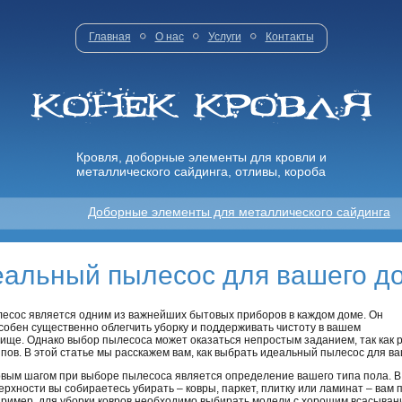
Главная
О нас
Услуги
Контакты
Кровля, доборные элементы для кровли и
металлического сайдинга, отливы, короба
Доборные элементы для металлического сайдинга
еальный пылесос для вашего д
есос является одним из важнейших бытовых приборов в каждом доме. Он
собен существенно облегчить уборку и поддерживать чистоту в вашем
ище. Однако выбор пылесоса может оказаться непростым заданием, так как
ипов. В этой статье мы расскажем вам, как выбрать идеальный пылесос для ва
вым шагом при выборе пылесоса является определение вашего типа пола. В з
ерхности вы собираетесь убирать – ковры, паркет, плитку или ламинат – вам
ример, для уборки ковров необходимо выбирать модели с хорошим всасыван