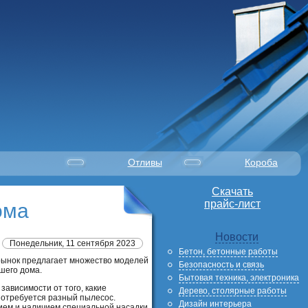
Отливы
Короба
Скачать
прайс-лист
ома
Новости
Понедельник, 11 сентября 2023
Бетон, бетонные работы
 рынок предлагает множество моделей
Безопасность и связь
шего дома.
Бытовая техника, электроника
ависимости от того, какие
Дерево, столярные работы
 потребуется разный пылесос.
Дизайн интерьера
ием и наличием специальной насадки