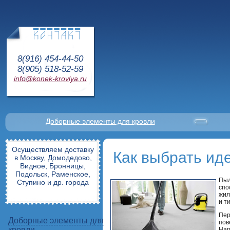
8(916) 454-44-50
8(905) 518-52-59
info@konek-krovlya.ru
Доборные элементы для кровли
Осуществляем доставку
Как выбрать ид
в Москву, Домодедово,
Видное, Бронницы,
Подольск, Раменское,
Пыл
Ступино и др. города
спо
жил
и т
Пер
Доборные элементы для
пов
кровли
Нап