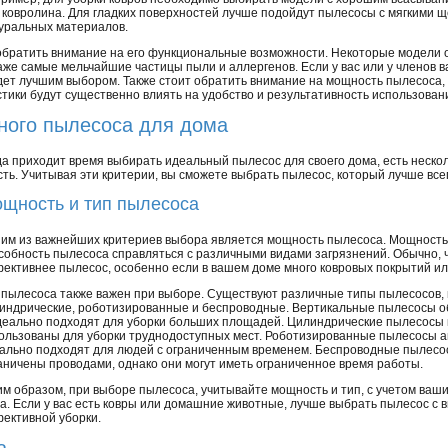
 ковролина. Для гладких поверхностей лучше подойдут пылесосы с мягкими 
уральных материалов.
 обратить внимание на его функциональные возможности. Некоторые модели
же самые мельчайшие частицы пыли и аллергенов. Если у вас или у членов в
дет лучшим выбором. Также стоит обратить внимание на мощность пылесоса, 
тики будут существенно влиять на удобство и результативность использован
ного пылесоса для дома
да приходит время выбирать идеальный пылесос для своего дома, есть нескол
сть. Учитывая эти критерии, вы сможете выбрать пылесос, который лучше вс
щность и тип пылесоса
им из важнейших критериев выбора является мощность пылесоса. Мощность
собность пылесоса справляться с различными видами загрязнений. Обычно, 
ективнее пылесос, особенно если в вашем доме много ковровых покрытий и
 пылесоса также важен при выборе. Существуют различные типы пылесосов, 
индрические, роботизированные и беспроводные. Вертикальные пылесосы о
деально подходят для уборки больших площадей. Цилиндрические пылесосы 
ользованы для уборки труднодоступных мест. Роботизированные пылесосы а
ально подходят для людей с ограниченным временем. Беспроводные пылесос
аничены проводами, однако они могут иметь ограниченное время работы.
им образом, при выборе пылесоса, учитывайте мощность и тип, с учетом ваш
а. Если у вас есть ковры или домашние животные, лучше выбрать пылесос с
ективной уборки.
а