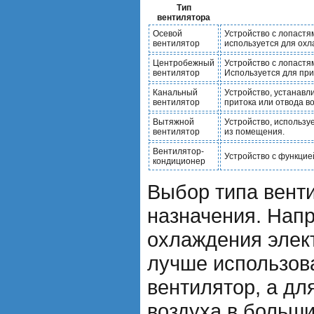
Тип
вентилятора
Осевой
Устройство с лопастя
вентилятор
используется для ох
Центробежный
Устройство с лопастя
вентилятор
Используется для при
Канальный
Устройство, устанавл
вентилятор
притока или отвода в
Вытяжной
Устройство, использу
вентилятор
из помещения.
Вентилятор-
Устройство с функцие
кондиционер
Выбор типа венти
назначения. Нап
охлаждения элек
лучше использов
вентилятор, а дл
воздуха в больш