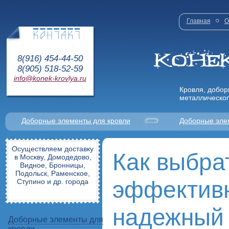
Главная
О
8(916) 454-44-50
8(905) 518-52-59
info@konek-krovlya.ru
Кровля, добор
металлическог
Доборные элементы для кровли
Доборные эле
Осуществляем доставку
Как выбра
в Москву, Домодедово,
Видное, Бронницы,
Подольск, Раменское,
эффектив
Ступино и др. города
надежный 
Доборные элементы для
кровли