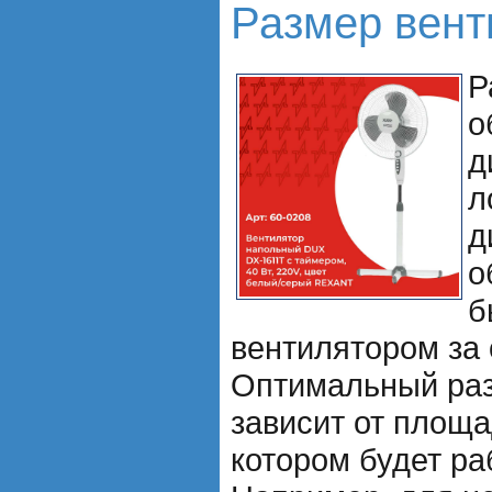
Размер вент
Р
о
д
л
д
о
б
вентилятором за 
Оптимальный раз
зависит от площ
котором будет ра