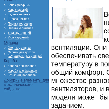
Конек фигурный
Конек плоский
В
Ендова верхняя
Ендова нижняя
н
Планка торцевая
Планка карнизная
с
Угол внутренний
к
Угол наружный
Отливы
вентиляции. Они
Оконные отливы
Отливы для цоколя
обеспечивать све
(фундаментные отливы)
Короба
температуру в п
Короба для заборов
общий комфорт. 
Короба для фасадов
Козырьки, парапеты
множество разно
Доборные элементы для
металлического
вентиляторов, и
сайдинга
модели может бы
заданием.