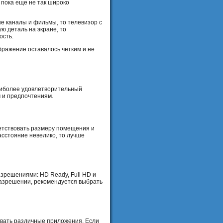
 пока еще не так широко
е каналы и фильмы, то телевизор с
ю деталь на экране, то
ость.
бражение оставалось четким и не
аиболее удовлетворительный
м и предпочтениям.
ветствовать размеру помещения и
асстояние невелико, то лучше
зрешениями: HD Ready, Full HD и
разрешении, рекомендуется выбрать
овать различные приложения. Если