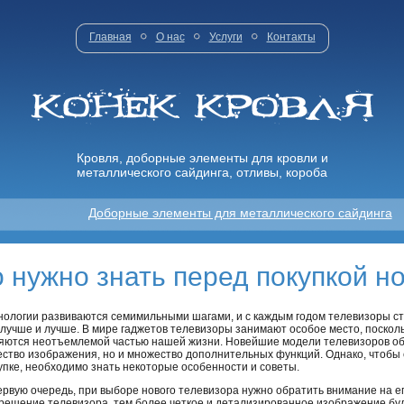
Главная
О нас
Услуги
Контакты
Кровля, доборные элементы для кровли и
металлического сайдинга, отливы, короба
Доборные элементы для металлического сайдинга
о нужно знать перед покупкой н
нологии развиваются семимильными шагами, и с каждым годом телевизоры с
 лучше и лучше. В мире гаджетов телевизоры занимают особое место, посколь
яются неотъемлемой частью нашей жизни. Новейшие модели телевизоров об
ество изображения, но и множество дополнительных функций. Однако, чтобы
упке, необходимо знать некоторые особенности и советы.
ервую очередь, при выборе нового телевизора нужно обратить внимание на 
решение телевизора, тем более четкое и детализированное изображение бу