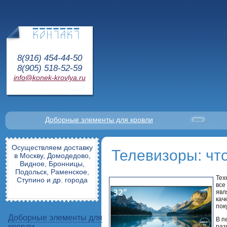
8(916) 454-44-50
8(905) 518-52-59
info@konek-krovlya.ru
Доборные элементы для кровли
Осуществляем доставку
Телевизоры: чт
в Москву, Домодедово,
Видное, Бронницы,
Подольск, Раменское,
Тех
Ступино и др. города
все
явл
кач
пок
Доборные элементы для
В п
кровли
раз