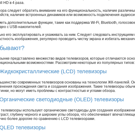
l HD в 4 раза.
ра следует обратить внимание на его функциональность, наличие различных
ройств, наличие встроенных динамиков или возможность подключения аудиос
ть дополнительные функции, такие как поддержка Wi-Fi, Bluetooth, голосово
део с USB-накопителей.
но его эксплуатировать и ухаживать за ним. Следует следовать инструкциям 
астность изображения, регулярно проводить чистку экрана и избегать механи
 бывают?
рынке представлено множество видов телевизоров, которые отличаются осн
кциональными возможностями. Рассмотрим некоторые из популярных типов:
 Жидкокристаллические (LCD) телевизоры
ьшинство современных телевизоров основаны на технологии ЖК-панелей. Он
енения прохождения света и создания изображения. Такие телевизоры обыч
тинки, но могут иметь проблемы с контрастностью и углами обзора.
 Органические светодиодные (OLED) телевизоры
 телевизоры используют органические светодиоды для создания изображени
траст, глубину черного и широкие углы обзора, что обеспечивает впечатляющ
чно более дорогие по сравнению с LCD телевизорами.
 QLED телевизоры