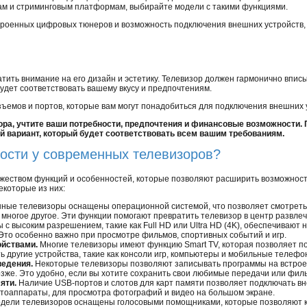
сам и стриминговым платформам, выбирайте модели с такими функциями.
роенных цифровых тюнеров и возможность подключения внешних устройств, та
тить внимание на его дизайн и эстетику. Телевизор должен гармонично впис
удет соответствовать вашему вкусу и предпочтениям.
ъемов и портов, которые вам могут понадобиться для подключения внешних у
а, учтите ваши потребности, предпочтения и финансовые возможности. 
 вариант, который будет соответствовать всем вашим требованиям.
ности у современных телевизоров?
еством функций и особенностей, которые позволяют расширить возможнос
екоторые из них:
ные телевизоры оснащены операционной системой, что позволяет смотреть 
 многое другое. Эти функции помогают превратить телевизор в центр развле
с высоким разрешением, такие как Full HD или Ultra HD (4K), обеспечивают 
то особенно важно при просмотре фильмов, спортивных событий и игр.
ойствами.
Многие телевизоры имеют функцию Smart TV, которая позволяет по
ть другие устройства, такие как консоли игр, компьютеры и мобильные телефо
ведения.
Некоторые телевизоры позволяют записывать программы на встро
озже. Это удобно, если вы хотите сохранить свои любимые передачи или фил
яти.
Наличие USB-портов и слотов для карт памяти позволяет подключать вн
отоаппараты, для просмотра фотографий и видео на большом экране.
дели телевизоров оснащены голосовыми помощниками, которые позволяют к