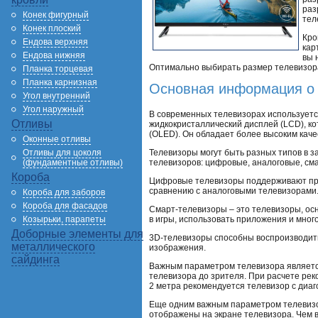
раз
Конек фигурный
тел
Конек плоский
Кро
Ендова верхняя
кар
Ендова нижняя
вы 
Оптимально выбирать размер телевизора
Планка торцевая
Планка карнизная
Основная информация о 
Угол внутренний
Угол наружный
В современных телевизорах используетс
Отливы
жидкокристаллический дисплей (LCD), к
(OLED). Он обладает более высоким кач
Оконные отливы
Телевизоры могут быть разных типов в з
Отливы для цоколя
телевизоров: цифровые, аналоговые, см
(фундаментные отливы)
Короба
Цифровые телевизоры поддерживают прие
сравнению с аналоговыми телевизорами
Короба для заборов
Короба для фасадов
Смарт-телевизоры – это телевизоры, ос
в игры, использовать приложения и много
Козырьки, парапеты
Доборные элементы для
3D-телевизоры способны воспроизводить
металлического
изображения.
сайдинга
Важным параметром телевизора является
телевизора до зрителя. При расчете рек
2 метра рекомендуется телевизор с диа
Еще одним важным параметром телевизор
отображены на экране телевизора. Чем 