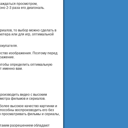
слаждаться просмотром,
о 2-3 раза его диагональ.
риалов, то выбор можно сделать в
ьютера или для игр, оптимальной
окупателя.
чество изображения. Поэтому перед
ражение.
, чтобы определить оптимальную
т именно вам.
производить видео с высоким
смотра фильмов и сериалов.
олее высокое качество картинки и
способны воспроизводить его без
но просматривать фильмы и сериалы,
с таким разрешением обладают