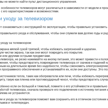
 вы не можете найти пульт дистанционного управления.
 особенности телевизоров могут различаться в зависимости от модели и про
 с его характеристиками и возможностями.
и уходу за телевизором
т ознакомиться с инструкцией по эксплуатации, чтобы правильно установить 
правильного ухода и обслуживания, чтобы они служили вам долгие годы и р
 уходу за телевизором:
крана мягкой сухой тряпкой, чтобы избежать загрязнений и царапин.
я чистки экрана, так как они могут повредить его покрытие.
ми или другими острыми предметами.
евизора, не резко нажимайте на кнопку питания, это может привести к поло
ения, чтобы предотвратить повреждение телевизора от скачков и падений 
ным на длительное время без надобности, чтобы сэкономить электроэнергию 
 программного обеспечения и устанавливайте их, если они доступны. Это п
сточников тепла, таких как обогреватели или печи, чтобы избежать перегре
ту, такую как пленка или противоударный чехол, чтобы предотвратить случ
бенно если он большой и тяжелый, помните о его устойчивости и правильно 
аботой телевизора, сначала проверьте его подключение к источнику питания и
блема не устраняется.
и и ухода за телевизором поможет вам сохранить его в отличном состоянии 
ьмов и телепередач.