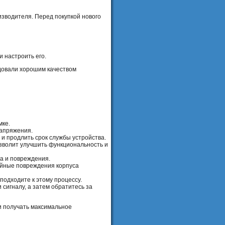
изводителя. Перед покупкой нового
и настроить его.
адовали хорошим качеством
мке.
напряжения.
и продлить срок службы устройства.
озволит улучшить функциональность и
ва и повреждения.
айные повреждения корпуса
подходите к этому процессу.
 сигналу, а затем обратитесь за
и получать максимальное