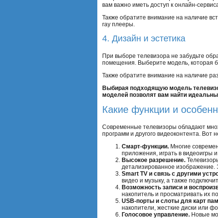
вам важно иметь доступ к онлайн-серви
Также обратите внимание на наличие вст
ray плееры.
4. Дизайн и эстетика
При выборе телевизора не забудьте обра
помещения. Выберите модель, которая б
Также обратите внимание на наличие раз
Выбирая подходящую модель телевизор
моделей позволят вам найти идеальный
Какие функции и особен
Современные телевизоры обладают множ
программ и другого видеоконтента. Вот н
Смарт-функции.
Многие современ
приложения, играть в видеоигры и
Высокое разрешение.
Телевизоры 
детализированное изображение. Э
Smart TV и связь с другими устр
видео и музыку, а также подключи
Возможность записи и воспроиз
накопитель и просматривать их п
USB-порты и слоты для карт пам
накопители, жесткие диски или ф
Голосовое управление.
Новые мо