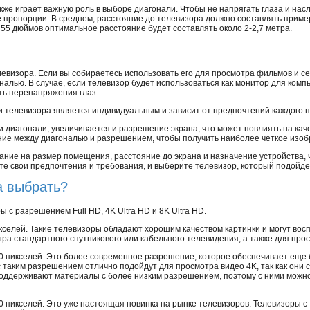
кже играет важную роль в выборе диагонали. Чтобы не напрягать глаза и на
пропорции. В среднем, расстояние до телевизора должно составлять примерн
55 дюймов оптимальное расстояние будет составлять около 2-2,7 метра.
евизора. Если вы собираетесь использовать его для просмотра фильмов и се
ональю. В случае, если телевизор будет использоваться как монитор для комп
ть перенапряжения глаз.
и телевизора является индивидуальным и зависит от предпочтений каждого п
и диагонали, увеличивается и разрешение экрана, что может повлиять на ка
ие между диагональю и разрешением, чтобы получить наиболее четкое изоб
мание на размер помещения, расстояние до экрана и назначение устройства
те свои предпочтения и требования, и выберите телевизор, который подойде
а выбрать?
с разрешением Full HD, 4K Ultra HD и 8K Ultra HD.
селей. Такие телевизоры обладают хорошим качеством картинки и могут вос
а стандартного спутникового или кабельного телевидения, а также для про
0 пикселей. Это более современное разрешение, которое обеспечивает еще б
 таким разрешением отлично подойдут для просмотра видео 4K, так как они 
е поддерживают материалы с более низким разрешением, поэтому с ними мож
0 пикселей. Это уже настоящая новинка на рынке телевизоров. Телевизоры 