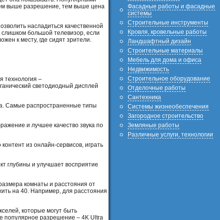
Фасадные работы и фасадные
 чем выше разрешение, тем выше цена
системы
Строительные инструменты
позволить насладиться качественной
Кровля, кровельные работы
ь слишком большой телевизор, если
жен к месту, где сидят зрители.
Ландшафтный дизайн
Строительные материалы
Мебель для дома и офиса
Недвижимость
Строительное оборудование
я технология –
рганический светодиодный дисплей
Отделочные работы
Сантехника
ала. Самые распространенные типы
Системы жизнеобеспечения
Загородное строительство
ражение и лучшее качество звука по
Земляные работы
Различные услуги, технологии
контент из онлайн-сервисов, играть
кт глубины и улучшает восприятие
размера комнаты и расстояния от
ить на 40. Например, для расстояния
селей, которые могут быть
е популярное разрешение – 4K Ultra