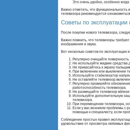
Это очень удобно, особенно когда
Важно отметить, что функциональность и
телевизора рекомендуется ознакомиться
Советы по эксплуатации 
После покупки нового телевизора, следуе
Важно помнить, что телевизоры требуют 
изображения и звука.
Вот несколько советов по эксплуатации и
Регулярно очищайте поверхность э
Не используйте жидкие средства дл
Не прикасайтесь к экрану пальца
При включении или выключении тел
Используйте стабилизатор напряж
Не оставляйте телевизор включен
Регулярно проверяйте обновления
работоспособность телевизора.
Не размещайте телевизор вблизи и
Используйте дополнительную защи
телевизора.
При перемещении телевизора, осо
Если у вас возникли проблемы с р
помощью к специалисту, если про
Соблюдение простых правил эксплуатаци
удовольствие от просмотра любимых фил