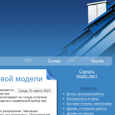
Отливы
Короба
Скачать
прайс-лист
овой модели
Новости
тановятся
Среда, 01 марта 2023
ку они
Бетон, бетонные работы
еспечивают не только отличное
Безопасность и связь
 сделать правильный выбор при
Бытовая техника, электроника
Дерево, столярные работы
его разрешение. Чем выше
Дизайн интерьера
дет она показывать. Популярными