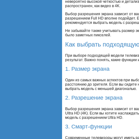
невероятно высокой четкостью и детализ
распространен, как видео в 4K.
Выбор разрешения экрана зависит от ва
разрешением Full HD вполне подойдет. Е
рекомендуется выбрать модель с разреше
Не забывайте также учитывать размер э
было заметных пикселей.
Как выбрать подходящую
При выборе подходящей модели телевиз
результат. Важно понять, какие функци
1. Размер экрана
Один из самых важных аспектов при выб
расстоянию до зрителя. Если вы сидите 
выбрать модель с меньшей диагональю.
2. Разрешение экрана
Выбор разрешения экрана зависит от ва
Ultra HD (4K). Если вы хотите наслажд
модель с разрешением Ultra HD.
3. Смарт-функции
Современные телевизоры могут иметь ра