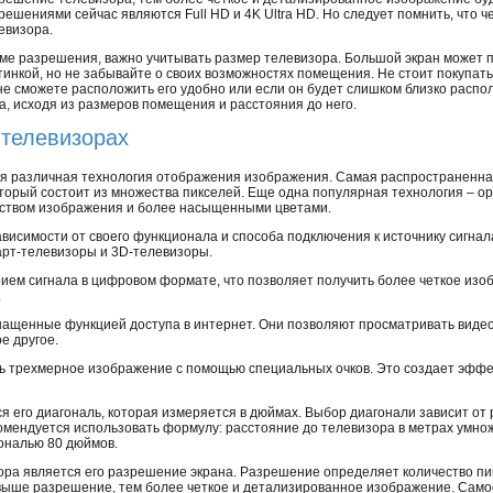
решениями сейчас являются Full HD и 4K Ultra HD. Но следует помнить, что
евизора.
ме разрешения, важно учитывать размер телевизора. Большой экран может 
тинкой, но не забывайте о своих возможностях помещения. Не стоит покупат
не сможете расположить его удобно или если он будет слишком близко располо
, исходя из размеров помещения и расстояния до него.
телевизорах
я различная технология отображения изображения. Самая распространенна
оторый состоит из множества пикселей. Еще одна популярная технология – о
еством изображения и более насыщенными цветами.
ависимости от своего функционала и способа подключения к источнику сигн
арт-телевизоры и 3D-телевизоры.
м сигнала в цифровом формате, что позволяет получить более четкое изоб
.
нащенные функцией доступа в интернет. Они позволяют просматривать видео 
е другое.
 трехмерное изображение с помощью специальных очков. Это создает эффе
 его диагональ, которая измеряется в дюймах. Выбор диагонали зависит от 
омендуется использовать формулу: расстояние до телевизора в метрах умнож
гональю 80 дюймов.
а является его разрешение экрана. Разрешение определяет количество пик
выше разрешение, тем более четкое и детализированное изображение. Само