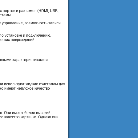
 портов и разъемов (HDMI, USB,
истемы.
е управление, возможность записи
по установке и подключению,
ческих повреждений.
овными характеристиками и
и используют жидкие кристаллы для
но имеют неплохое качество
я. Они имеют более высокий
ее качество картинки. Однако они