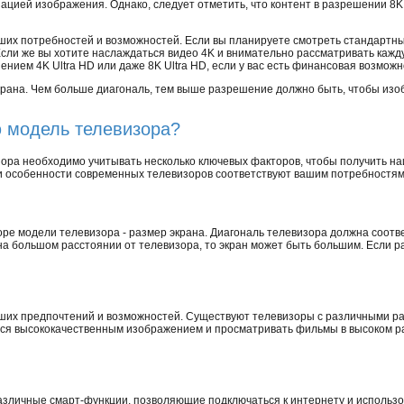
ацией изображения. Однако, следует отметить, что контент в разрешении 8K
ших потребностей и возможностей. Если вы планируете смотреть стандартны
сли же вы хотите наслаждаться видео 4K и внимательно рассматривать кажду
нием 4K Ultra HD или даже 8K Ultra HD, если у вас есть финансовая возможн
крана. Чем больше диагональ, тем выше разрешение должно быть, чтобы изо
 модель телевизора?
ора необходимо учитывать несколько ключевых факторов, чтобы получить н
и и особенности современных телевизоров соответствуют вашим потребностя
оре модели телевизора - размер экрана. Диагональ телевизора должна соот
на большом расстоянии от телевизора, то экран может быть большим. Если р
ших предпочтений и возможностей. Существуют телевизоры с различными ра
аться высококачественным изображением и просматривать фильмы в высоком 
зличные смарт-функции, позволяющие подключаться к интернету и использ