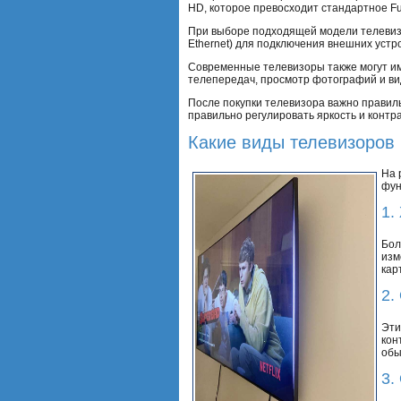
HD, которое превосходит стандартное Ful
При выборе подходящей модели телевизо
Ethernet) для подключения внешних уст
Современные телевизоры также могут име
телепередач, просмотр фотографий и ви
После покупки телевизора важно правиль
правильно регулировать яркость и контр
Какие виды телевизоров
На 
фун
1.
Бол
изм
кар
2.
Эти
кон
обы
3.