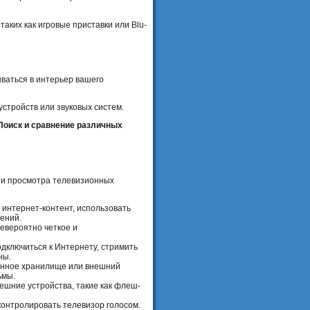
ких как игровые приставки или Blu-
ываться в интерьер вашего
стройств или звуковых систем.
Поиск и сравнение различных
ти просмотра телевизионных
интернет-контент, использовать
чений.
невероятно четкое и
дключиться к Интернету, стримить
ны.
енное хранилище или внешний
ьмы.
ешние устройства, такие как флеш-
онтролировать телевизор голосом.