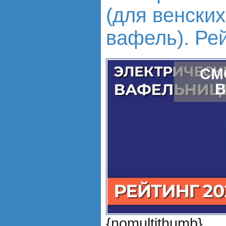
(для венских
вафель). Рей
СМ
В
{nomultithumb}