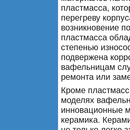
пластмасса, кото
перегреву корпус
возникновение по
пластмасса обла
степенью износос
подвержена корро
вафельницам слу
ремонта или зам
Кроме пластмасс
моделях вафель
инновационные м
керамика. Керам
не только легко 