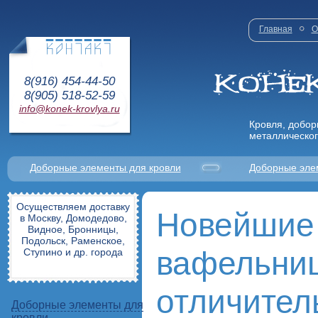
Главная
О
8(916) 454-44-50
8(905) 518-52-59
info@konek-krovlya.ru
Кровля, добор
металлическог
Доборные элементы для кровли
Доборные эле
Осуществляем доставку
Новейшие 
в Москву, Домодедово,
Видное, Бронницы,
Подольск, Раменское,
вафельниц
Ступино и др. города
отличител
Доборные элементы для
кровли