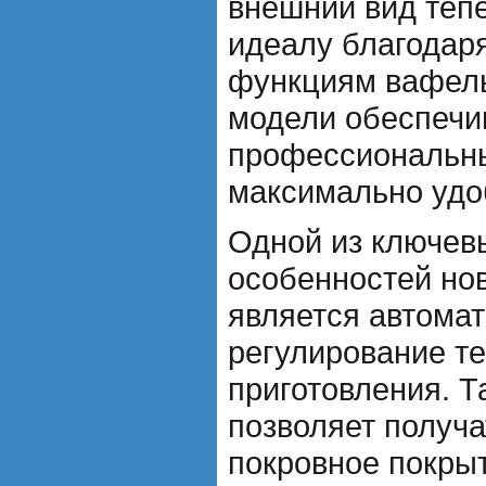
внешний вид теп
идеалу благодар
функциям вафел
модели обеспечи
профессиональны
максимально удо
Одной из ключев
особенностей но
является автома
регулирование т
приготовления. 
позволяет получ
покровное покры