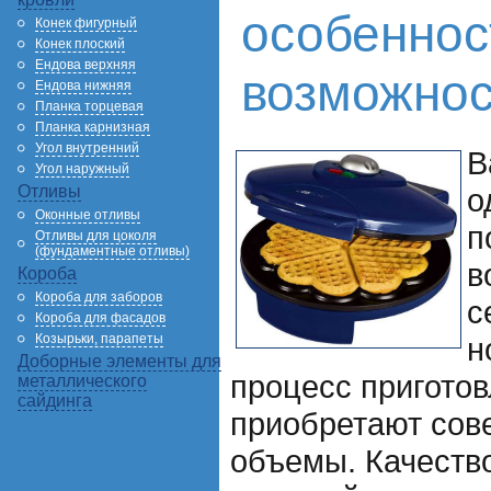
особеннос
Конек фигурный
Конек плоский
Ендова верхняя
возможнос
Ендова нижняя
Планка торцевая
Планка карнизная
Угол внутренний
В
Угол наружный
Отливы
о
Оконные отливы
п
Отливы для цоколя
(фундаментные отливы)
в
Короба
Короба для заборов
с
Короба для фасадов
Козырьки, парапеты
н
Доборные элементы для
процесс приготов
металлического
сайдинга
приобретают сов
объемы. Качеств