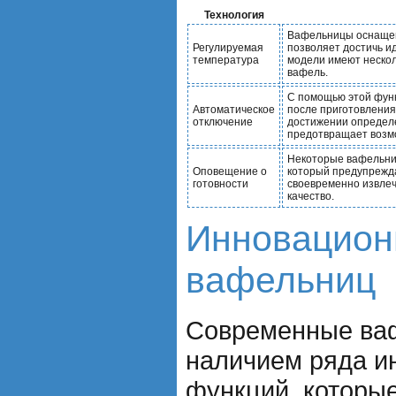
Технология
Вафельницы оснащен
Регулируемая
позволяет достичь и
температура
модели имеют нескол
вафель.
С помощью этой фун
Автоматическое
после приготовления
отключение
достижении определе
предотвращает возмо
Некоторые вафельни
Оповещение о
который предупрежда
готовности
своевременно извлеч
качество.
Инновацион
вафельниц
Современные ва
наличием ряда и
функций, которы