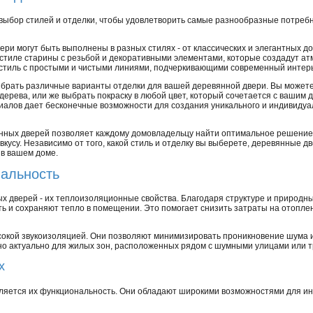
ыбор стилей и отделки, чтобы удовлетворить самые разнообразные потребн
ери могут быть выполнены в разных стилях - от классических и элегантных 
стиле старины с резьбой и декоративными элементами, которые создадут ат
стиль с простыми и чистыми линиями, подчеркивающими современный интер
ыбрать различные варианты отделки для вашей деревянной двери. Вы может
дерева, или же выбрать покраску в любой цвет, который сочетается с вашим
иалов дает бесконечные возможности для создания уникального и индивидуа
нных дверей позволяет каждому домовладельцу найти оптимальное решение,
вкусу. Независимо от того, какой стиль и отделку вы выберете, деревянные дв
 в вашем доме.
нальность
х дверей - их теплоизоляционные свойства. Благодаря структуре и природны
 и сохраняют тепло в помещении. Это помогает снизить затраты на отопле
окой звукоизоляцией. Они позволяют минимизировать проникновение шума и
но актуально для жилых зон, расположенных рядом с шумными улицами или 
х
ляется их функциональность. Они обладают широкими возможностями для ин