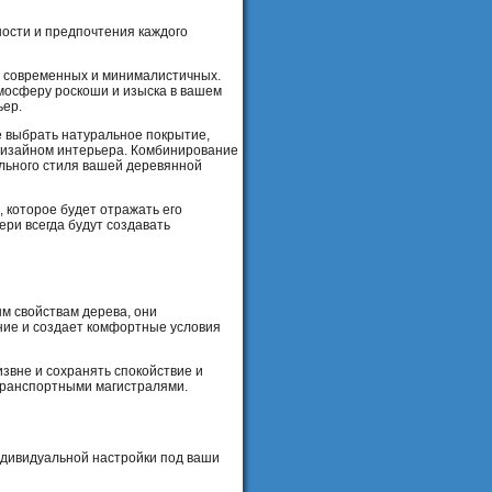
ости и предпочтения каждого
до современных и минималистичных.
мосферу роскоши и изыска в вашем
ьер.
е выбрать натуральное покрытие,
 дизайном интерьера. Комбинирование
льного стиля вашей деревянной
 которое будет отражать его
ери всегда будут создавать
м свойствам дерева, они
ние и создает комфортные условия
звне и сохранять спокойствие и
транспортными магистралями.
дивидуальной настройки под ваши