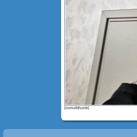
{nomultithumb}