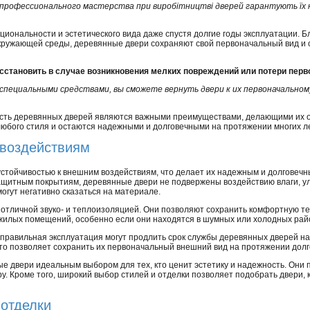
профессионального мастерства при виробітництві дверей гарантують їх на
иональности и эстетического вида даже спустя долгие годы эксплуатации. Б
окружающей среды, деревянные двери сохраняют свой первоначальный вид и
осстановить в случае возникновения мелких повреждений или потери перв
пециальными средствами, вы сможете вернуть двери к их первоначальном
ность деревянных дверей являются важными преимуществами, делающими их 
любого стиля и остаются надежными и долговечными на протяжении многих ле
 воздействиям
стойчивостью к внешним воздействиям, что делает их надежным и долговеч
ащитным покрытиям, деревянные двери не подвержены воздействию влаги, у
могут негативно сказаться на материале.
 отличной звуко- и теплоизоляцией. Они позволяют сохранить комфортную 
 жилых помещений, особенно если они находятся в шумных или холодных рай
 правильная эксплуатация могут продлить срок службы деревянных дверей на
что позволяет сохранить их первоначальный внешний вид на протяжении долг
е двери идеальным выбором для тех, кто ценит эстетику и надежность. Они
. Кроме того, широкий выбор стилей и отделки позволяет подобрать двери,
 отделки