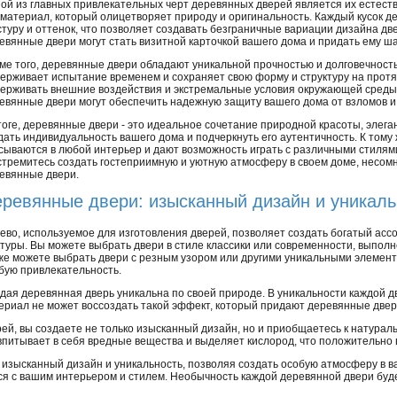
ой из главных привлекательных черт деревянных дверей является их естеств
 материал, который олицетворяет природу и оригинальность. Каждый кусок д
стуру и оттенок, что позволяет создавать безграничные вариации дизайна дв
евянные двери могут стать визитной карточкой вашего дома и придать ему ша
ме того, деревянные двери обладают уникальной прочностью и долговечность
ерживает испытание временем и сохраняет свою форму и структуру на протя
ерживать внешние воздействия и экстремальные условия окружающей среды.
евянные двери могут обеспечить надежную защиту вашего дома от взломов и
тоге, деревянные двери - это идеальное сочетание природной красоты, элега
дать индивидуальность вашего дома и подчеркнуть его аутентичность. К тому
сываются в любой интерьер и дают возможность играть с различными стиля
стремитесь создать гостеприимную и уютную атмосферу в своем доме, несомн
евянные двери.
ревянные двери: изысканный дизайн и уникаль
ево, используемое для изготовления дверей, позволяет создать богатый асс
туры. Вы можете выбрать двери в стиле классики или современности, выполн
же можете выбрать двери с резным узором или другими уникальными элемен
бую привлекательность.
дая деревянная дверь уникальна по своей природе. В уникальности каждой д
атериал не может воссоздать такой эффект, который придают деревянные две
ей, вы создаете не только изысканный дизайн, но и приобщаетесь к натурал
впитывает в себя вредные вещества и выделяет кислород, что положительно 
 изысканный дизайн и уникальность, позволяя создать особую атмосферу в 
ся с вашим интерьером и стилем. Необычность каждой деревянной двери буд