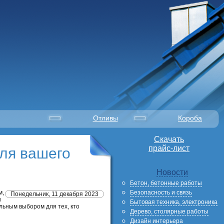
Отливы
Короба
Скачать
прайс-лист
для вашего
Новости
Бетон, бетонные работы
Безопасность и связь
м,
Понедельник, 11 декабря 2023
и
Бытовая техника, электроника
льным выбором для тех, кто
Дерево, столярные работы
Дизайн интерьера