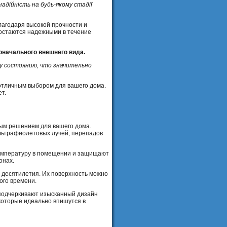
дійність на будь-якому стадії
лагодаря высокой прочности и
 остаются надежными в течение
оначального внешнего вида.
у состоянию, что значительно
отличным выбором для вашего дома.
т.
ным решением для вашего дома.
льтрафиолетовых лучей, перепадов
температуру в помещении и защищают
онах.
 десятилетия. Их поверхность можно
ого времени.
 подчеркивают изысканный дизайн
 которые идеально впишутся в