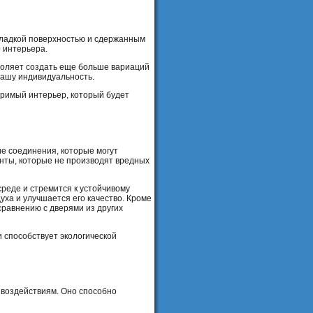
гладкой поверхностью и сдержанным
 интерьера.
зволяет создать еще больше вариаций
вашу индивидуальность.
оримый интерьер, который будет
е соединения, которые могут
енты, которые не производят вредных
реде и стремится к устойчивому
ха и улучшается его качество. Кроме
сравнению с дверями из других
и способствует экологической
 воздействиям. Оно способно