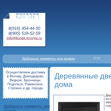
8(916) 454-44-50
8(905) 518-52-59
info@konek-krovlya.ru
Доборные элементы для кровли
Осуществляем доставку
Деревянные две
в Москву, Домодедово,
Видное, Бронницы,
дома
Подольск, Раменское,
Ступино и др. города
Дер
но 
обл
стр
Доборные элементы для
кровли