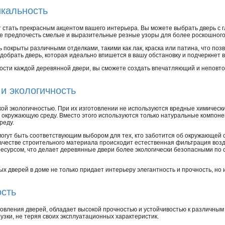
икальность
 стать прекрасным акцентом вашего интерьера. Вы можете выбрать дверь с 
 же предпочесть смелые и выразительные резные узоры для более роскошного
ь покрыты различными отделками, такими как лак, краска или патина, что по
одобрать дверь, которая идеально впишется в вашу обстановку и подчеркнет 
ости каждой деревянной двери, вы сможете создать впечатляющий и неповт
и экологичность
ой экологичностью. При их изготовлении не используются вредные химически
и окружающую среду. Вместо этого используются только натуральные компон
реду.
огут быть соответствующим выбором для тех, кто заботится об окружающей с
ачестве строительного материала происходит естественная фильтрация возду
есурсом, что делает деревянные двери более экологически безопасными по 
х дверей в доме не только придает интерьеру элегантность и прочность, но 
ость
товления дверей, обладает высокой прочностью и устойчивостью к различным
зки, не теряя своих эксплуатационных характеристик.