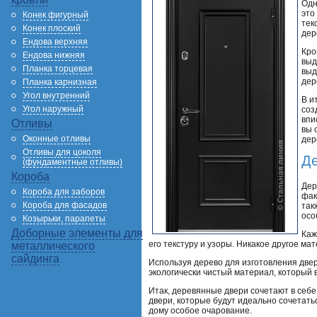
Одн
это
Конек фигурный
тек
Конек плоский
дер
Ендова верхняя
Кро
Ендова нижняя
выд
Планка торцевая
выд
дер
Планка карнизная
Угол внутренний
В и
Угол наружный
соз
впи
Отливы
вы 
Оконные отливы
дер
Отливы для цоколя
Де
(фундаментные отливы)
Короба
Дер
Короба для заборов
фак
Короба для фасадов
так
осо
Козырьки, парапеты
Доборные элементы для
Каж
его текстуру и узоры. Никакое другое м
металлического
сайдинга
Используя дерево для изготовления двер
экологически чистый материал, который 
Итак, деревянные двери сочетают в себе
двери, которые будут идеально сочетать
дому особое очарование.