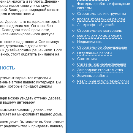
енная красота и теплота. Дерево -
Фасадные работы и фасадные
ерева имеет свою уникальную
системы
ерей. Благодаря природной красоте
Строительные инструменты
рма и элегантности.
Кровля, кровельные работы
ю. Дерево - это материал, который
Ландшафтный дизайн
жении долгих лет. Он способен
 Благодаря своей прочности,
Строительные материалы
 несанкционированного доступа.
Мебель для дома и офиса
Недвижимость
нтности и надежности. Они помогут
 же, деревянные двери легко
Строительное оборудование
ми и дизайнерскими решениями. Если
Отделочные работы
енно, стоит обратить внимание на
Сантехника
Системы жизнеобеспечения
ность
Загородное строительство
Земляные работы
ортимент вариантов отделки и
Различные услуги, технологии
енные в тоне вашего интерьера. Вы
тами, которые придают дверям
вери можно увидеть оттенки дерева,
ри вашему интерьеру.
ьным материалам. Дерево - это
влияет на микроклимат вашего дома.
вашем доме. Вы можете выбрать такие
ет радовать глаз и придавать вашему