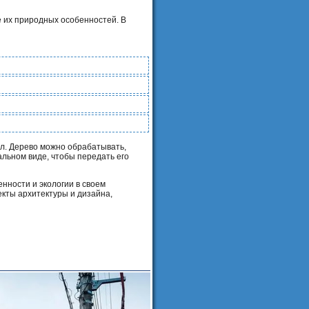
 их природных особенностей. В
л. Дерево можно обрабатывать,
альном виде, чтобы передать его
нности и экологии в своем
кты архитектуры и дизайна,