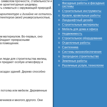
и символом прочности, стабильности и
Фасадные работы и фасадные
ные архитектурные шедевры.
системы
ь сливаться с окружающей природой.
Строительные инструменты
 архитектуре и дизайне не осталось
Кровля, кровельные работы
итекторов своей универсальностью,
Ландшафтный дизайн
Строительные материалы
Мебель для дома и офиса
Недвижимость
ым материалом. Во-первых, оно
Строительное оборудование
обладает прекрасными
Отделочные работы
 в помещении.
Сантехника
Системы жизнеобеспечения
Загородное строительство
ли люди для строительства жилищ.
Земляные работы
ни придают особую атмосферу и
Различные услуги, технологии
фасадах зданий. Дерево способно
, потолка или мебели. Деревянные
ечников и многого другого. Они