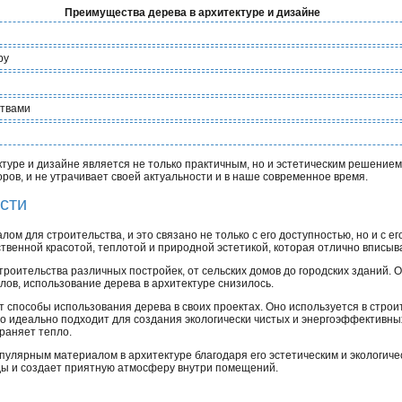
Преимущества дерева в архитектуре и дизайне
ру
ствами
туре и дизайне является не только практичным, но и эстетическим решением.
ров, и не утрачивает своей актуальности и в наше современное время.
сти
м для строительства, и это связано не только с его доступностью, но и с е
твенной красотой, теплотой и природной эстетикой, которая отлично вписыв
троительства различных постройек, от сельских домов до городских зданий.
ов, использование дерева в архитектуре снизилось.
 способы использования дерева в своих проектах. Оно используется в строите
о идеально подходит для создания экологически чистых и энергоэффективных 
раняет тепло.
пулярным материалом в архитектуре благодаря его эстетическим и экологиче
ды и создает приятную атмосферу внутри помещений.