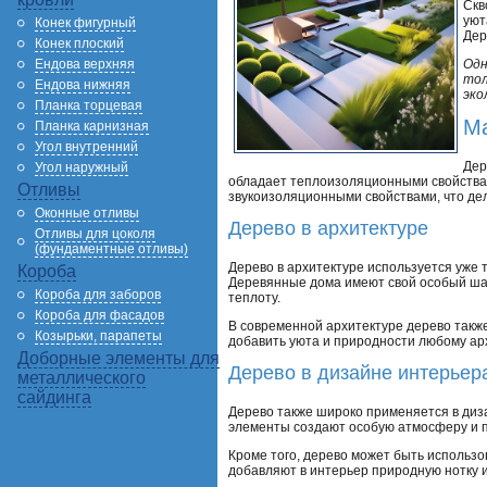
Скв
уют
Конек фигурный
Дер
Конек плоский
Ендова верхняя
Одн
тол
Ендова нижняя
эко
Планка торцевая
Ма
Планка карнизная
Угол внутренний
Дер
Угол наружный
обладает теплоизоляционными свойствам
Отливы
звукоизоляционными свойствами, что де
Оконные отливы
Дерево в архитектуре
Отливы для цоколя
(фундаментные отливы)
Дерево в архитектуре используется уже
Короба
Деревянные дома имеют свой особый шар
Короба для заборов
теплоту.
Короба для фасадов
В современной архитектуре дерево также
Козырьки, парапеты
добавить уюта и природности любому ар
Доборные элементы для
Дерево в дизайне интерьер
металлического
сайдинга
Дерево также широко применяется в диза
элементы создают особую атмосферу и п
Кроме того, дерево может быть использов
добавляют в интерьер природную нотку 