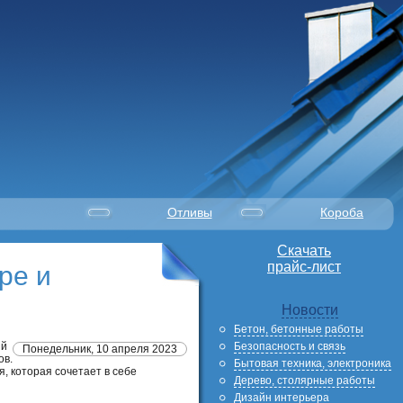
Отливы
Короба
Скачать
прайс-лист
ре и
Новости
Бетон, бетонные работы
Безопасность и связь
ый
Понедельник, 10 апреля 2023
ов.
Бытовая техника, электроника
, которая сочетает в себе
Дерево, столярные работы
Дизайн интерьера