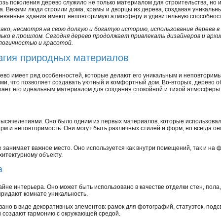
озь поколения дерево служило не только материалом для строительства, но 
а. Веками люди строили дома, храмы и дворцы из дерева, создавая уникаль
евянные здания имеют неповторимую атмосферу и удивительную способност
ако, несмотря на свою долгую и богатую историю, использование дерева в
ько в прошлом. Сегодня дерево продолжает привлекать дизайнеров и арх
логичностью и красотой.
гия природных материалов
ево имеет ряд особенностей, которые делают его уникальным и неповторим
и, что позволяет создавать уютный и комфортный дом. Во-вторых, дерево 
лает его идеальным материалом для создания спокойной и тихой атмосферы
 тысячелетиями. Оно было одним из первых материалов, которые использова
м и неповторимость. Они могут быть различных стилей и форм, но всегда о
 занимает важное место. Оно используется как внутри помещений, так и на 
хитектурному объекту.
а
йне интерьера. Оно может быть использовано в качестве отделки стен, пола
ридают комнате уникальность.
ано в виде декоративных элементов: рамок для фотографий, статуэток, подсв
и создают гармонию с окружающей средой.