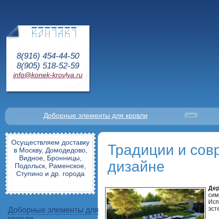
8(916) 454-44-50
8(905) 518-52-59
info@konek-krovlya.ru
Доборные элементы для кровли
Осуществляем доставку
Традиции и сов
в Москву, Домодедово,
Видное, Бронницы,
дизайне
Подольск, Раменское,
Ступино и др. города
Дер
сим
Исп
эст
Доборные элементы для
кровли