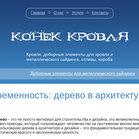
Главная
О нас
Услуги
Контакты
Кровля, доборные элементы для кровли и
металлического сайдинга, отливы, короба
Доборные элементы для металлического сайдинга
ременность: дерево в архитекту
ево
– это не просто материал для строительства и дизайна, это великолепн
вол природы, который сопровождает человечество на протяжении многих век
ользование дерева в архитектуре и дизайне – это фундаментальная традиция
етическую красоту и экологическую ценность.