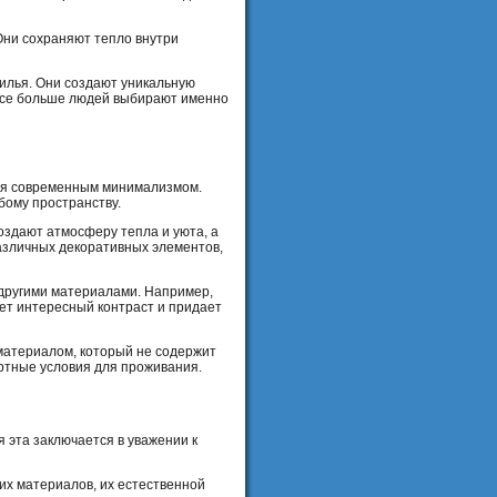
ни сохраняют тепло внутри
жилья. Они создают уникальную
 все больше людей выбирают именно
вая современным минимализмом.
бому пространству.
оздают атмосферу тепла и уюта, а
азличных декоративных элементов,
 другими материалами. Например,
ет интересный контраст и придает
материалом, который не содержит
ортные условия для проживания.
 эта заключается в уважении к
их материалов, их естественной