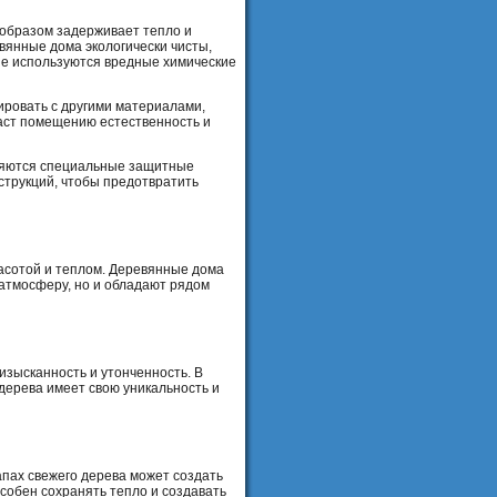
 образом задерживает тепло и
вянные дома экологически чисты,
не используются вредные химические
ировать с другими материалами,
даст помещению естественность и
еняются специальные защитные
нструкций, чтобы предотвратить
расотой и теплом. Деревянные дома
 атмосферу, но и обладают рядом
изысканность и утонченность. В
дерева имеет свою уникальность и
апах свежего дерева может создать
собен сохранять тепло и создавать