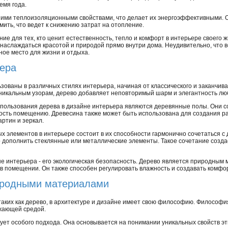
емя года.
ими теплоизоляционными свойствами, что делает их энергоэффективными. О
мить, что ведет к снижению затрат на отопление.
ие для тех, кто ценит естественность, тепло и комфорт в интерьере своего 
 наслаждаться красотой и природой прямо внутри дома. Неудивительно, что
ное место для жизни и отдыха.
ьера
зованы в различных стилях интерьера, начиная от классического и заканчи
уникальным узорам, дерево добавляет неповторимый шарм и элегантность лю
пользования дерева в дизайне интерьера являются деревянные полы. Они с
ость помещению. Древесина также может быть использована для создания р
артин и зеркал.
х элементов в интерьере состоит в их способности гармонично сочетаться с
дополнить стеклянные или металлические элементы. Такое сочетание созда
е интерьера - его экологическая безопасность. Дерево является природным 
 в помещении. Он также способен регулировать влажность и создавать комф
иродными материалами
ких как дерево, в архитектуре и дизайне имеет свою философию. Философия
ужающей средой.
ет особого подхода. Она основывается на понимании уникальных свойств эт