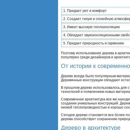
1. Придает уют и комфорт
2. Создает тихую и спокойную атмосфе
3. Имеет высокую теплоизоляцию
4. Обладает звукоизоляционными свой
5. Придает природность и гармонию
Поэтому использование дерева в архитек
популярен среди дизайнеров и архитекто
От истории к современно
Дерево всегда было популярным материало
Деревянные конструкции обладают естес
В прошлом дерево использовалось для с
технологий и появлением новых материал
Современная архитектура все же находит
создании уникальных конструкций. Дерев
низкой теплопроводностью и хорошо сох
Сегодня дерево становится все более по
дерева способствует сохранению приро
Дерево в архитектуре