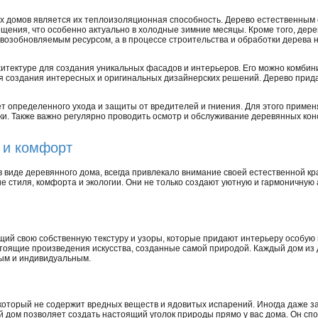
х домов является их теплоизоляционная способность. Дерево естественным
щения, что особенно актуально в холодные зимние месяцы. Кроме того, дере
 возобновляемым ресурсом, а в процессе строительства и обработки дерева 
хитектуре для создания уникальных фасадов и интерьеров. Его можно комбин
для создания интересных и оригинальных дизайнерских решений. Дерево при
ет определенного ухода и защиты от вредителей и гниения. Для этого прим
итки. Также важно регулярно проводить осмотр и обслуживание деревянных ко
 и комфорт
 в виде деревянного дома, всегда привлекало внимание своей естественной к
 стиля, комфорта и экологии. Они не только создают уютную и гармоничную
ий свою собственную текстуру и узоры, которые придают интерьеру особую 
оящие произведения искусства, созданные самой природой. Каждый дом из 
ным и индивидуальным.
 который не содержит вредных веществ и ядовитых испарений. Иногда даже з
 дом позволяет создать настоящий уголок природы прямо у вас дома. Он спо