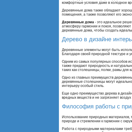
комфортные условия даже в холодное вр
Деревянные дома также обладают хорош
помещения, а также позволяют его эконо
Деревянные дома
- это идеальное решен
атмосферу гармонии и покоя, позволяют
деревянные дома, чтобы создать идеаль
Дерево в дизайне интер
Деревянные элементы могут быть исполь
Благодаря своей природной текстуре и 
Одним из самых популярных способов ис
также придают природность и натуральн
таких как столешницы, полки, рамы для к
Одно из главных преимуществ деревянны
деревянные столешницы могут идеально 
интерьеру особый стиль.
Еще одно преимущество дерева в дизайн
вредных веществ и не загрязняет воздух
Философия работы с пр
Использование природных материалов, та
природе и стремлении к гармонии с окр
Работа с природными материалами требу