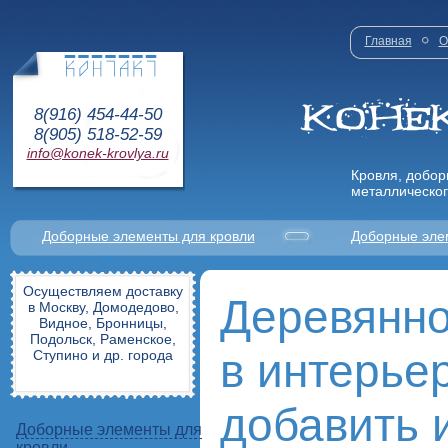
Главная
О
8(916) 454-44-50
8(905) 518-52-59
info@konek-krovlya.ru
Кровля, добор
металлическог
Доборные элементы для кровли
Доборные эле
Осуществляем доставку
Деревянно
в Москву, Домодедово,
Видное, Бронницы,
Подольск, Раменское,
в интерьер
Ступино и др. города
добавить 
Доборные элементы для
кровли