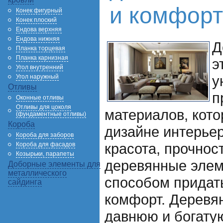
и комфорт
Конек фигурный
Конек плоский
Ендова верхняя
Ендова нижняя
Д
Планка торцевая
Планка карнизная
э
Угол внутренний
у
Угол наружный
Отливы
п
Оконные отливы
Отливы для цоколя
материалов, кото
(фундаментные отливы)
Короба
дизайне интерьер
Короба для заборов
красота, прочнос
Короба для фасадов
Козырьки, парапеты
деревянные эле
Доборные элементы для
металлического
способом придат
сайдинга
комфорт. Деревя
давнюю и богату