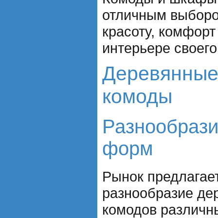
отличным выбором
красоту, комфорт
интерьере своег
Деревянные
комоды
Разнообрази
форм
Рынок предлагае
разнообразие де
комодов различн