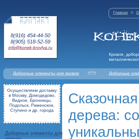
Главная
О
8(916) 454-44-50
8(905) 518-52-59
info@konek-krovlya.ru
Кровля, добор
металлическог
Доборные элементы для кровли
Доборные эле
Осуществляем доставку
Сказочная
в Москву, Домодедово,
Видное, Бронницы,
Подольск, Раменское,
дерева: с
Ступино и др. города
уникальны
Доборные элементы для
кровли