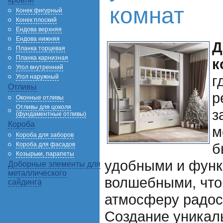
комнат
Конек фигурный
Конек плоский
Ендова верхняя
Ендова нижняя
Д
Планка торцевая
Планка карнизная
к
Угол внутренний
г
Угол наружный
Отливы
р
Оконные отливы
Отливы для цоколя
з
(фундаментные отливы)
Короба
м
Короба для заборов
б
Короба для фасадов
Козырьки, парапеты
удобными и функ
Доборные элементы для
металлического
волшебными, что
сайдинга
атмосферу радос
Создание уникал