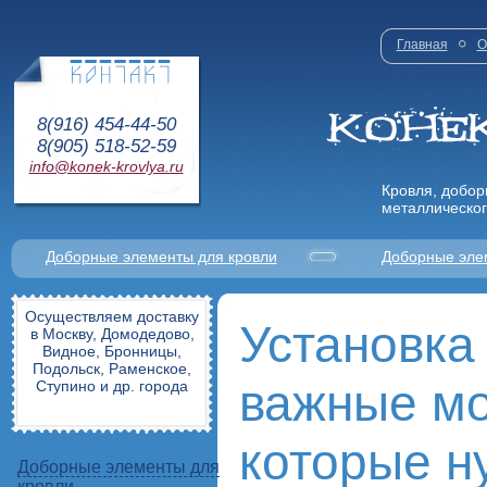
Главная
О
8(916) 454-44-50
8(905) 518-52-59
info@konek-krovlya.ru
Кровля, добор
металлическог
Доборные элементы для кровли
Доборные эле
Осуществляем доставку
Установка
в Москву, Домодедово,
Видное, Бронницы,
Подольск, Раменское,
важные м
Ступино и др. города
которые н
Доборные элементы для
кровли