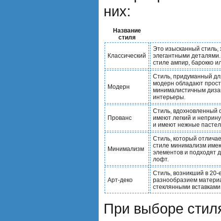
них:
Название
стиля
Это изысканный стиль,
Классический
элегантными деталями.
стиле ампир, барокко и
Стиль, придуманный дл
модерн обладают прос
Модерн
минималистичным диза
интерьеры.
Стиль, вдохновленный 
Прованс
имеют легкий и неприн
и имеют нежные пастел
Стиль, который отличае
стиле минимализм имею
Минимализм
элементов и подходят д
лофт.
Стиль, возникший в 20-
Арт-деко
разнообразием материа
стеклянными вставками
При выборе стил