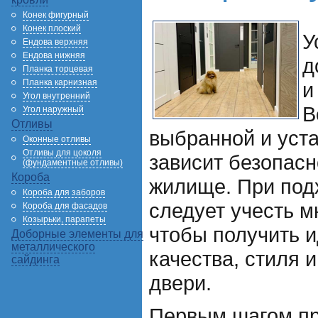
Конек фигурный
Конек плоский
У
Ендова верхняя
Ендова нижняя
д
Планка торцевая
Планка карнизная
и
Угол внутренний
В
Угол наружный
Отливы
выбранной и уст
Оконные отливы
Отливы для цоколя
зависит безопасн
(фундаментные отливы)
Короба
жилище. При под
Короба для заборов
следует учесть м
Короба для фасадов
Козырьки, парапеты
чтобы получить 
Доборные элементы для
металлического
качества, стиля 
сайдинга
двери.
Первым шагом пр