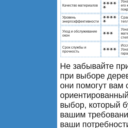
Узна
🌟🌟🌟🌟
Качество материалов
его 
🌟
покр
Уровень
🌟🌟🌟🌟
Сра
энергоэффективности
🌟
тепл
Узн
Уход и обслуживание
🌟🌟🌟
мат
окон
степ
Исс
Срок службы и
🌟🌟🌟🌟
Узн
прочность
гар
Не забывайте пр
при выборе дерев
они помогут вам 
ориентированный
выбор, который б
вашим требовани
ваши потребност