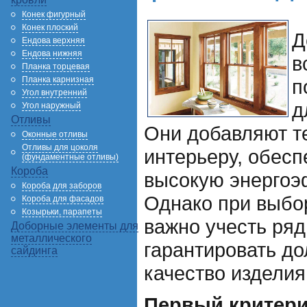
Конек фигурный
Конек плоский
Д
Ендова верхняя
Ендова нижняя
в
Планка торцевая
Планка карнизная
п
Угол внутренний
д
Угол наружный
Отливы
Они добавляют те
Оконные отливы
Отливы для цоколя
интерьеру, обесп
(фундаментные отливы)
Короба
высокую энергоэ
Короба для заборов
Однако при выбо
Короба для фасадов
Козырьки, парапеты
важно учесть ряд
Доборные элементы для
металлического
гарантировать до
сайдинга
качество изделия
Первый критери