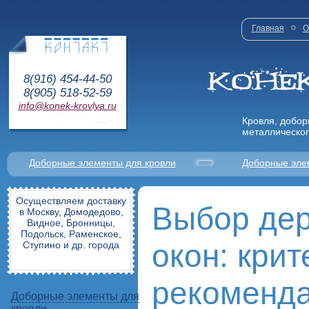
Главная
О
8(916) 454-44-50
8(905) 518-52-59
info@konek-krovlya.ru
Кровля, добор
металлическог
Доборные элементы для кровли
Доборные эле
Осуществляем доставку
Выбор де
в Москву, Домодедово,
Видное, Бронницы,
Подольск, Раменское,
окон: крит
Ступино и др. города
рекоменд
Доборные элементы для
кровли