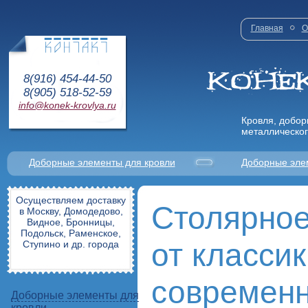
Главная
О
8(916) 454-44-50
8(905) 518-52-59
info@konek-krovlya.ru
Кровля, добор
металлическог
Доборные элементы для кровли
Доборные эле
Осуществляем доставку
Столярное
в Москву, Домодедово,
Видное, Бронницы,
Подольск, Раменское,
от классик
Ступино и др. города
современ
Доборные элементы для
кровли