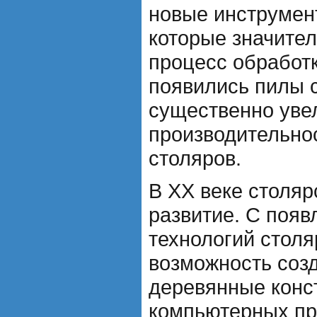
новые инструмен
которые значите
процесс обработ
появились пилы с
существенно уве
производительнос
столяров.
В XX веке столяр
развитие. С поя
технологий стол
возможность соз
деревянные конс
компьютерных пр