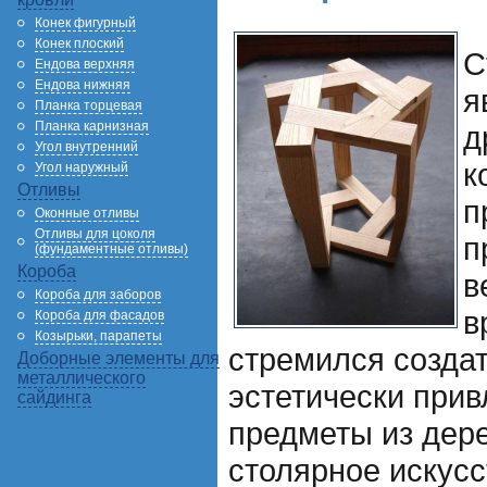
Конек фигурный
Конек плоский
С
Ендова верхняя
Ендова нижняя
я
Планка торцевая
Планка карнизная
д
Угол внутренний
к
Угол наружный
Отливы
п
Оконные отливы
Отливы для цоколя
п
(фундаментные отливы)
Короба
в
Короба для заборов
в
Короба для фасадов
Козырьки, парапеты
стремился созда
Доборные элементы для
металлического
эстетически при
сайдинга
предметы из дер
столярное искусс