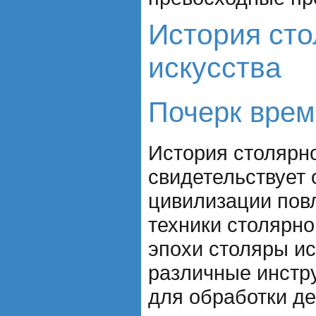
История сто
искусства
Почерк вре
История столярно
свидетельствует 
цивилизации повл
техники столярно
эпохи столяры и
различные инстр
для обработки де