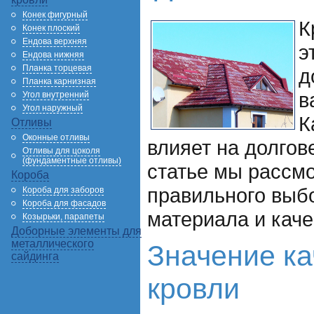
Конек фигурный
К
Конек плоский
Ендова верхняя
э
Ендова нижняя
Планка торцевая
д
Планка карнизная
в
Угол внутренний
Угол наружный
К
Отливы
Оконные отливы
влияет на долгов
Отливы для цоколя
(фундаментные отливы)
статье мы рассм
Короба
правильного выб
Короба для заборов
Короба для фасадов
материала и каче
Козырьки, парапеты
Доборные элементы для
металлического
Значение к
сайдинга
кровли