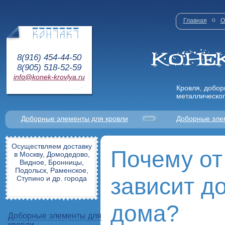
Главная
О
8(916) 454-44-50
8(905) 518-52-59
info@konek-krovlya.ru
Кровля, добор
металлическог
Доборные элементы для кровли
Доборные эле
Осуществляем доставку
Почему от
в Москву, Домодедово,
Видное, Бронницы,
Подольск, Раменское,
зависит д
Ступино и др. города
дома?
Доборные элементы для
кровли