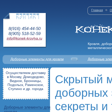
Главная
О
8(916) 454-44-50
8(905) 518-52-59
info@konek-krovlya.ru
Кровля, добор
металлическог
Доборные элементы для кровли
Доборные эле
Осуществляем доставку
Скрытый 
в Москву, Домодедово,
Видное, Бронницы,
Подольск, Раменское,
доборных 
Ступино и др. города
секреты и
Доборные элементы для
кровли