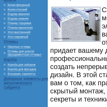
Конек фигурный
С
Конек плоский
Ендова верхняя
м
Ендова нижняя
Планка торцевая
э
Планка карнизная
в
Угол внутренний
Угол наружный
о
Отливы
Оконные отливы
придает вашему 
Отливы для цоколя
(фундаментные отливы)
профессиональны
Короба
создать непреры
Короба для заборов
Короба для фасадов
дизайн. В этой с
Козырьки, парапеты
Доборные элементы для
вам о том, как п
металлического
сайдинга
скрытый монтаж,
секреты и техник