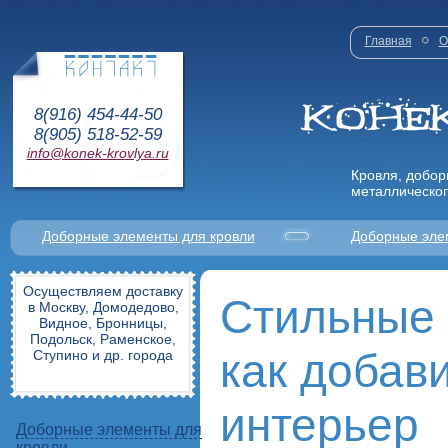
Главная
О
8(916) 454-44-50
8(905) 518-52-59
info@konek-krovlya.ru
Кровля, добор
металлическог
Доборные элементы для кровли
Доборные эле
Осуществляем доставку
Стильные 
в Москву, Домодедово,
Видное, Бронницы,
Подольск, Раменское,
как добав
Ступино и др. города
интерьер
Доборные элементы для
кровли