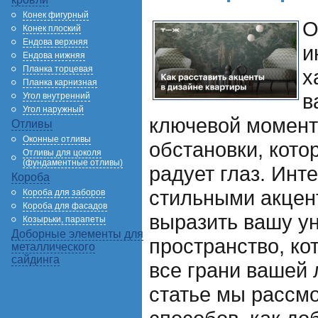
Конек фигурный
О
Конек плоский
Ендова верхняя
и
Ендова нижняя
Планка торцевая
х
Планка карнизная
в
Угол внутренний
Угол наружный
ключевой момент
Отливы
Оконные отливы
обстановки, кото
Отливы для цоколя
(фундаментные отливы)
радует глаз. Инт
Короба
стильными акцен
Короба для заборов
Короба для фасадов
выразить вашу ун
Козырьки, парапеты
Доборные элементы для
пространство, ко
металлического
сайдинга
все грани вашей 
статье мы рассм