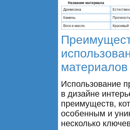
Название материала
Древесина
Естествен
Камень
Прочность
Воск и масло
Красивый 
Преимущес
использова
материалов
Использование п
в дизайне интер
преимуществ, ко
особенным и уни
несколько ключе