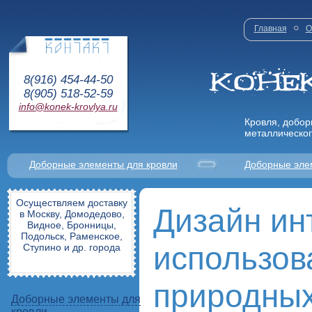
Главная
О
8(916) 454-44-50
8(905) 518-52-59
info@konek-krovlya.ru
Кровля, добор
металлическог
Доборные элементы для кровли
Доборные эле
Осуществляем доставку
Дизайн ин
в Москву, Домодедово,
Видное, Бронницы,
Подольск, Раменское,
использов
Ступино и др. города
природных
Доборные элементы для
кровли