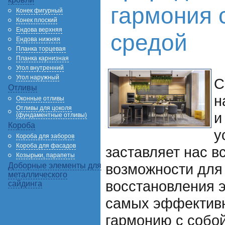
гармония 
Конек фигурный
Конек плоский
Ендова верхняя
средой
Ендова нижняя
Планка торцевая
Планка карнизная
Угол внутренний
Угол наружный
С
Отливы
н
Оконные отливы
Отливы для цоколя
и
(фундаментные отливы)
Короба
у
Короба для заборов
Короба для фасадов
заставляет нас в
Козырьки, парапеты
возможности для
Доборные элементы для
металлического
восстановления э
сайдинга
самых эффективн
гармонию с собо