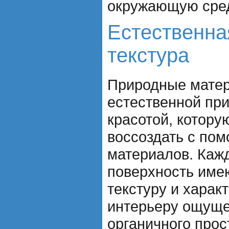
окружающую сред
Естественна
текстура
Природные мате
естественной пр
красотой, котор
воссоздать с по
материалов. Каж
поверхность име
текстуру и характ
интерьеру ощуще
органичного прос