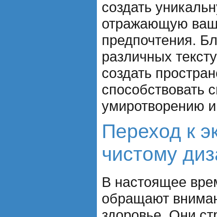
создать уникальн
отражающую вашу
предпочтения. Б
различных тексту
создать простран
способствовать с
умиротворению и
Переход к э
чистому диз
В настоящее вре
обращают вниман
здоровье. Они ст