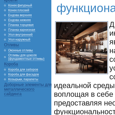
функцион
Конек фигурный
Конек плоский
Ендова верхняя
Ендова нижняя
Д
Планка торцевая
Планка карнизная
и
Угол внутренний
я
Угол наружный
Отливы
н
Оконные отливы
Отливы для цоколя
с
(фундаментные отливы)
Короба
у
Короба для заборов
с
Короба для фасадов
Козырьки, парапеты
идеальной среды 
Доборные элементы для
металлического
воплощая в себе
сайдинга
предоставляя не
функциональност