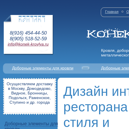
Главная
О
8(916) 454-44-50
8(905) 518-52-59
info@konek-krovlya.ru
Кровля, добор
металлическог
Доборные элементы для кровли
Доборные эле
Осуществляем доставку
Дизайн ин
в Москву, Домодедово,
Видное, Бронницы,
Подольск, Раменское,
ресторана
Ступино и др. города
стиля и
Доборные элементы для
кровли