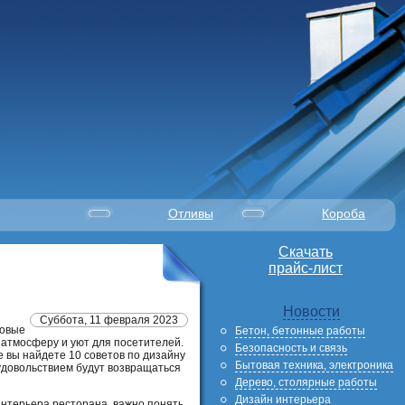
Отливы
Короба
Скачать
прайс-лист
Новости
Суббота, 11 февраля 2023
новые
Бетон, бетонные работы
 атмосферу и уют для посетителей.
Безопасность и связь
 вы найдете 10 советов по дизайну
Бытовая техника, электроника
 удовольствием будут возвращаться
Дерево, столярные работы
Дизайн интерьера
нтерьера ресторана, важно понять,