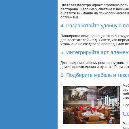
Цветовая палитра играет огромную роль
ресторана. Например, светлые и нежные 
обратите внимание на психологическое в
оптимизма.
4. Разработайте удобную п
Планировка помещения должна быть удоб
для посетителей и т.д. Учтите, что пер
чтобы она не создавала преграды для п
5. Интегрируйте арт-элемен
Для придания вашему ресторану уникальн
другие произведения искусства. Размест
6. Подберите мебель и текс
Меб
рес
меб
сти
Сле
Со
Рес
хар