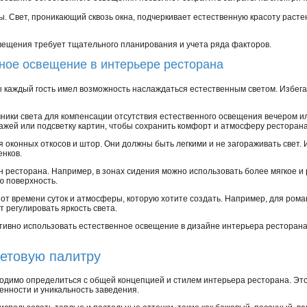
. Свет, проникающий сквозь окна, подчеркивает естественную красоту растен
вещения требует тщательного планирования и учета ряда факторов.
нное освещение в интерьере ресторана
бы каждый гость имел возможность наслаждаться естественным светом. Избе
ники света для компенсации отсутствия естественного освещения вечером ил
ажей или подсветку картин, чтобы сохранить комфорт и атмосферу ресторана
оконных откосов и штор. Они должны быть легкими и не загораживать свет. 
енков.
 ресторана. Например, в зонах сидения можно использовать более мягкое и 
ю поверхность.
 от времени суток и атмосферы, которую хотите создать. Например, для ром
 регулировать яркость света.
тивно использовать естественное освещение в дизайне интерьера ресторан
етовую палитру
димо определиться с общей концепцией и стилем интерьера ресторана. Это
енности и уникальность заведения.