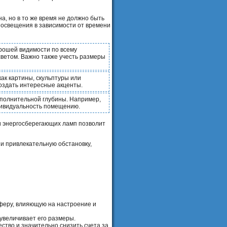
а, но в то же время не должно быть
 освещения в зависимости от времени
рошей видимости по всему
светом. Важно также учесть размеры
ак картины, скульптуры или
оздать интересные акценты.
ополнительной глубины. Например,
дивидуальность помещению.
и энергосберегающих ламп позволит
и привлекательную обстановку,
феру, влияющую на настроение и
увеличивает его размеры.
ство и значительно снизить счета за