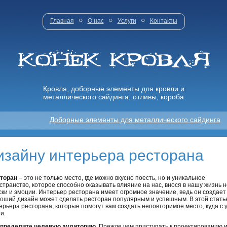
Главная
О нас
Услуги
Контакты
Кровля, доборные элементы для кровли и
металлического сайдинга, отливы, короба
Доборные элементы для металлического сайдинга
дизайну интерьера ресторана
торан
– это не только место, где можно вкусно поесть, но и уникальное
странство, которое способно оказывать влияние на нас, внося в нашу жизнь 
ски и эмоции. Интерьер ресторана имеет огромное значение, ведь он создает
оший дизайн может сделать ресторан популярным и успешным. В этой статье
ерьера ресторана, которые помогут вам создать неповторимое место, куда с
и.
Определите целевую аудиторию.
Прежде чем приступать к проектированию и