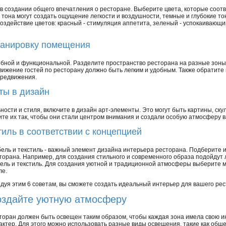
 в создании общего впечатления о ресторане. Выберите цвета, которые соот
тона могут создать ощущение легкости и воздушности, темные и глубокие тон
оздействие цветов: красный - стимуляция аппетита, зеленый - успокаивающий
ланировку помещения
ной и функциональной. Разделите пространство ресторана на разные зоны:
едвижение гостей по ресторану должно быть легким и удобным. Также обратите
ередвижения.
ты в дизайн
ости и стиля, включите в дизайн арт-элементы. Это могут быть картины, ск
ите их так, чтобы они стали центром внимания и создали особую атмосферу 
тиль в соответствии с концепцией
ель и текстиль - важный элемент дизайна интерьера ресторана. Подберите и
торана. Например, для создания стильного и современного образа подойдут
ель и текстиль. Для создания уютной и традиционной атмосферы выберите ме
ле.
дуя этим 6 советам, вы сможете создать идеальный интерьер для вашего рес
здайте уютную атмосферу
торан должен быть освещен таким образом, чтобы каждая зона имела свою и
актер. Для этого можно использовать разные виды освещения, такие как об