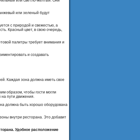
анильный или светло-желтый. Они
ранжевый или зеленый будут
ется с природой и свежестью, а
ть. Красный цвет, в свою очередь,
етовой палитры требует внимания и
риментировать и создавать
лей. Каждая зона должна иметь свое
ким образом, чтобы гости могли
 на пути движения.
зона должна быть хорошо оборудована
зоны внутри ресторана. Это добавит
сторана. Удобное расположение