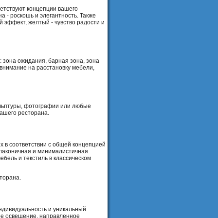
ветствуют концепции вашего
а - роскошь и элегантность. Также
 эффект, желтый - чувство радости и
 зона ожидания, барная зона, зона
 внимание на расстановку мебели,
ульптуры, фотографии или любые
вашего ресторана.
х в соответствии с общей концепцией
 лаконичная и минималистичная
бель и текстиль в классическом
торана.
ндивидуальность и уникальный
щее освещение, направленное