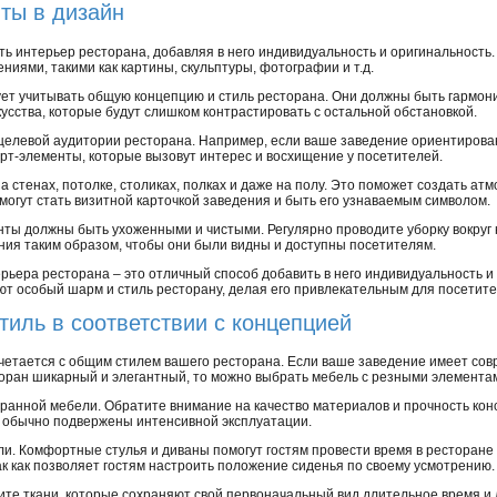
ты в дизайн
ь интерьер ресторана, добавляя в него индивидуальность и оригинальность
ями, такими как картины, скульптуры, фотографии и т.д.
ует учитывать общую концепцию и стиль ресторана. Они должны быть гармон
кусства, которые будут слишком контрастировать с остальной обстановкой.
 целевой аудитории ресторана. Например, если ваше заведение ориентирова
рт-элементы, которые вызовут интерес и восхищение у посетителей.
 стенах, потолке, столиках, полках и даже на полу. Это поможет создать ат
 могут стать визитной карточкой заведения и быть его узнаваемым символом.
нты должны быть ухоженными и чистыми. Регулярно проводите уборку вокруг н
ия таким образом, чтобы они были видны и доступны посетителям.
рьера ресторана – это отличный способ добавить в него индивидуальность и
ют особый шарм и стиль ресторану, делая его привлекательным для посетите
тиль в соответствии с концепцией
очетается с общим стилем вашего ресторана. Если ваше заведение имеет со
торан шикарный и элегантный, то можно выбрать мебель с резными элемента
ранной мебели. Обратите внимание на качество материалов и прочность кон
ны обычно подвержены интенсивной эксплуатации.
ли. Комфортные стулья и диваны помогут гостям провести время в ресторане
к как позволяет гостям настроить положение сиденья по своему усмотрению.
ите ткани, которые сохраняют свой первоначальный вид длительное время и 