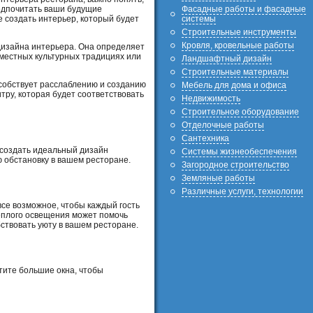
Фасадные работы и фасадные
редпочитать ваши будущие
системы
 создать интерьер, который будет
Строительные инструменты
Кровля, кровельные работы
 дизайна интерьера. Она определяет
 местных культурных традициях или
Ландшафтный дизайн
Строительные материалы
особствует расслаблению и созданию
Мебель для дома и офиса
ру, которая будет соответствовать
Недвижимость
Строительное оборудование
Отделочные работы
Сантехника
 создать идеальный дизайн
Системы жизнеобеспечения
ю обстановку в вашем ресторане.
Загородное строительство
Земляные работы
Различные услуги, технологии
все возможное, чтобы каждый гость
еплого освещения может помочь
ствовать уюту в вашем ресторане.
тите большие окна, чтобы