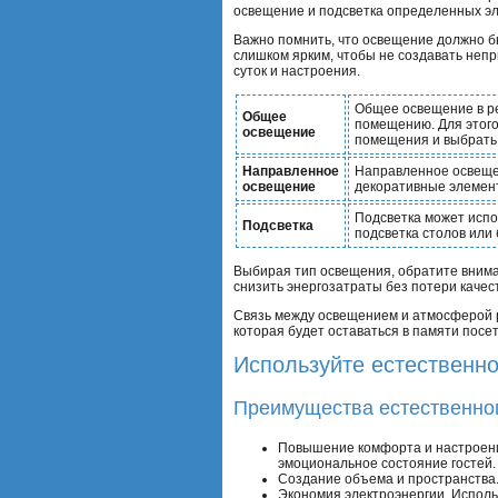
освещение и подсветка определенных э
Важно помнить, что освещение должно бы
слишком ярким, чтобы не создавать неп
суток и настроения.
Общее освещение в р
Общее
помещению. Для этого
освещение
помещения и выбрать 
Направленное
Направленное освещен
освещение
декоративные элемент
Подсветка может испо
Подсветка
подсветка столов или
Выбирая тип освещения, обратите внима
снизить энергозатраты без потери качес
Связь между освещением и атмосферой р
которая будет оставаться в памяти посе
Используйте естественн
Преимущества естественно
Повышение комфорта и настроени
эмоциональное состояние гостей.
Создание объема и пространства.
Экономия электроэнергии. Исполь