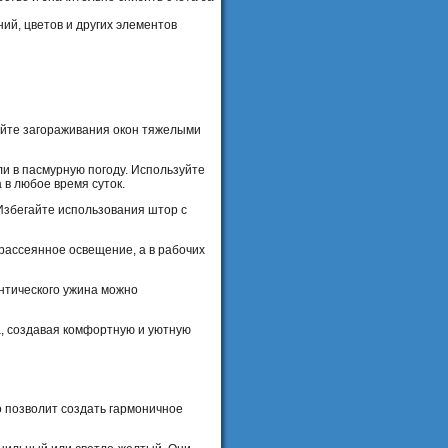
ий, цветов и других элементов
гайте загораживания окон тяжелыми
и в пасмурную погоду. Используйте
 в любое время суток.
Избегайте использования штор с
рассеянное освещение, а в рабочих
антического ужина можно
а, создавая комфортную и уютную
 позволит создать гармоничное