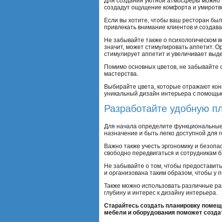
Для создания уютной атмосферы можно и
создадут ощущение комфорта и умиротв
Если вы хотите, чтобы ваш ресторан был
привлекать внимание клиентов и создав
Не забывайте также о психологическом в
значит, может стимулировать аппетит. О
стимулирует аппетит и увеличивает выде
Помимо основных цветов, не забывайте 
мастерства.
Выбирайте цвета, которые отражают кон
уникальный дизайн интерьера с помощь
Разработайте удобную п
Для начала определите функциональные з
назначение и быть легко доступной для г
Важно также учесть эргономику и безопа
свободно передвигаться и сотрудникам б
Не забывайте о том, чтобы предоставит
и организована таким образом, чтобы у 
Также можно использовать различные раз
глубину и интерес к дизайну интерьера.
Старайтесь создать планировку помеще
мебели и оборудования поможет созда