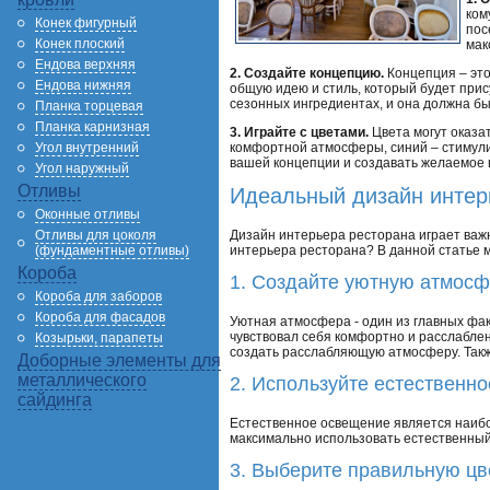
ком
Конек фигурный
пос
Конек плоский
мак
Ендова верхняя
2. Создайте концепцию.
Концепция – это
Ендова нижняя
общую идею и стиль, который будет прис
сезонных ингредиентах, и она должна б
Планка торцевая
Планка карнизная
3. Играйте с цветами.
Цвета могут оказа
Угол внутренний
комфортной атмосферы, синий – стимули
вашей концепции и создавать желаемое 
Угол наружный
Отливы
Идеальный дизайн интерь
Оконные отливы
Дизайн интерьера ресторана играет важ
Отливы для цоколя
интерьера ресторана? В данной статье м
(фундаментные отливы)
Короба
1. Создайте уютную атмос
Короба для заборов
Короба для фасадов
Уютная атмосфера - один из главных фак
чувствовал себя комфортно и расслабле
Козырьки, парапеты
создать расслабляющую атмосферу. Такж
Доборные элементы для
металлического
2. Используйте естественн
сайдинга
Естественное освещение является наибо
максимально использовать естественный 
3. Выберите правильную цв