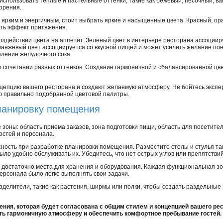
спользовать теплые и пастельные оттенки, такие как бежевый, песочный, в
орения.
 ярким и энергичным, стоит выбрать яркие и насыщенные цвета. Красный, о
ать эффект притяжения.
оздействии цвета на аппетит. Зеленый цвет в интерьере ресторана ассоцииру
ранжевый цвет ассоциируется со вкусной пищей и может усилить желание поес
ление желудочного сока.
о сочетании разных оттенков. Создание гармоничной и сбалансированной цв
цепцию вашего ресторана и создают желаемую атмосферу. Не бойтесь экспе
ю правильно подобранной цветовой палитры.
ланировку помещения
оны: область приема заказов, зона подготовки пищи, область для посетите
остей и персонала.
сность при разработке планировки помещения. Разместите столы и стулья та
ыло удобно обслуживать их. Убедитесь, что нет острых углов или препятствий
ь достаточно места для хранения и оборудования. Каждая функциональная 
персонала было легко выполнять свои задачи.
делители, такие как растения, ширмы или полки, чтобы создать раздельные 
ния, которая будет согласована с общим стилем и концепцией вашего ре
ть гармоничную атмосферу и обеспечить комфортное пребывание гостей.