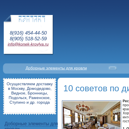
8(916) 454-44-50
8(905) 518-52-59
info@konek-krovlya.ru
Доборные элементы для кровли
Осуществляем доставку
10 советов по 
в Москву, Домодедово,
Видное, Бронницы,
Подольск, Раменское,
Рес
Ступино и др. города
про
кра
Хор
инт
гост
Доборные элементы для
кровли
1. 