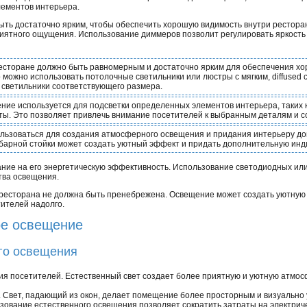
лементов интерьера.
ть достаточно ярким, чтобы обеспечить хорошую видимость внутри ресторан
риятного ощущения. Использование диммеров позволит регулировать яркость
есторане должно быть равномерным и достаточно ярким для обеспечения хо
 можно использовать потолочные светильники или люстры с мягким, diffused 
светильники соответствующего размера.
ие используется для подсветки определенных элементов интерьера, таких к
ы. Это позволяет привлечь внимание посетителей к выбранным деталям и с
льзоваться для создания атмосферного освещения и придания интерьеру д
 барной стойки может создать уютный эффект и придать дополнительную ин
ние на его энергетическую эффективность. Использование светодиодных ил
тва освещения.
есторана не должна быть пренебрежена. Освещение может создать уютную 
тителей надолго.
ое освещение
го освещения
я посетителей. Естественный свет создает более приятную и уютную атмос
 Свет, падающий из окон, делает помещение более просторным и визуально 
зование естественного освещения позволяет сократить затраты на электриче