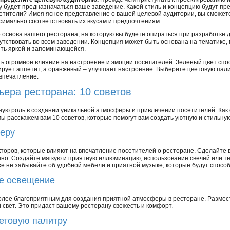
у будет предназначаться ваше заведение. Какой стиль и концепцию будут п
етители? Имея ясное представление о вашей целевой аудитории, вы сможете
симально соответствовать их вкусам и предпочтениям.
 основа вашего ресторана, на которую вы будете опираться при разработке
утствовать во всем заведении. Концепция может быть основана на тематике,
ыть яркой и запоминающейся.
ть огромное влияние на настроение и эмоции посетителей. Зеленый цвет сп
рует аппетит, а оранжевый – улучшает настроение. Выберите цветовую палит
впечатление.
ера ресторана: 10 советов
ную роль в создании уникальной атмосферы и привлечении посетителей. Как
ы расскажем вам 10 советов, которые помогут вам создать уютную и стильну
феру
торов, которые влияют на впечатление посетителей о ресторане. Сделайте 
нно. Создайте мягкую и приятную иллюминацию, использование свечей или т
е не забывайте об удобной мебели и приятной музыке, которые будут способ
ое освещение
лее благоприятным для создания приятной атмосферы в ресторане. Размес
свет. Это придаст вашему ресторану свежесть и комфорт.
етовую палитру