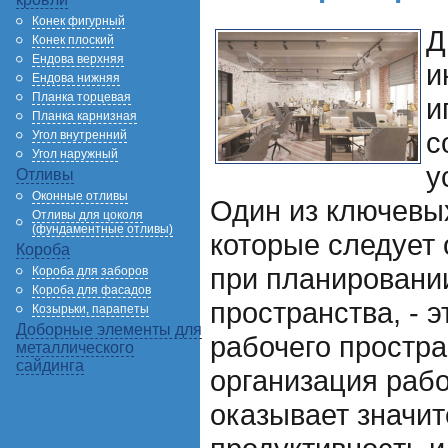
Конек фигурный
Д
Конек плоский
Ендова верхняя
и
Ендова нижняя
Планка торцевая
и
Планка карнизная
с
Угол внутренний
Угол наружный
у
Отливы
Оконные отливы
Один из ключевых
Отливы для цоколя
(фундаментные отливы)
которые следует
Короба
при планировани
Короба для заборов
Короба для фасадов
пространства, - 
Козырьки, парапеты
Доборные элементы для
рабочего простр
металлического
сайдинга
организация рабо
оказывает значит