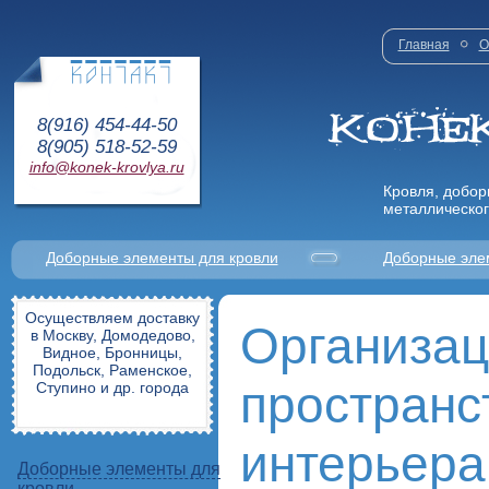
Главная
О
8(916) 454-44-50
8(905) 518-52-59
info@konek-krovlya.ru
Кровля, добор
металлическог
Доборные элементы для кровли
Доборные эле
Осуществляем доставку
Организац
в Москву, Домодедово,
Видное, Бронницы,
Подольск, Раменское,
пространс
Ступино и др. города
интерьера
Доборные элементы для
кровли