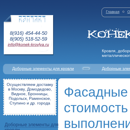
Главная
О
8(916) 454-44-50
8(905) 518-52-59
info@konek-krovlya.ru
Кровля, добор
металлическог
Доборные элементы для кровли
Доборные эле
Осуществляем доставку
Фасадные 
в Москву, Домодедово,
Видное, Бронницы,
Подольск, Раменское,
стоимость
Ступино и др. города
выполнен
Доборные элементы для
кровли