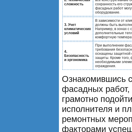
сложность
сохранность его стру
фасадных работ могу
оборудование.
В зависимости от кли
3. Учет
должны быть выполне
климатических
Например, в зонах с
условий
дополнительные теп
комфортную температ
При выполнении фаса
требования безопасн
4.
оснащены защитной 
Безопасность
защиты. Кроме того,
и эргономика
необходимыми элемен
ограждения.
Ознакомившись с
фасадных работ,
грамотно подойти
исполнителя и п
ремонтных меро
факторами успеш