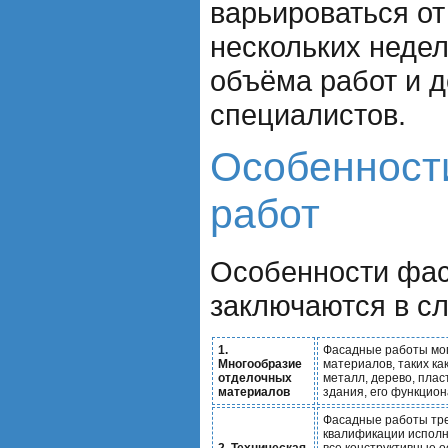
варьироваться от
нескольких недел
объёма работ и 
специалистов.
Особенност
работ
Особенности фас
заключаются в с
1.
Фасадные работы мог
Многообразие
материалов, таких ка
отделочных
металл, дерево, плас
материалов
здания, его функцион
Фасадные работы тре
квалификации исполн
2. Техническая
все конструктивные о