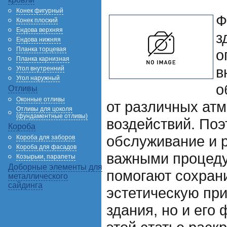
Конек фигурный
Ф
Конек плоский
Ендова верхняя
з
Ендова нижняя
Планка торцевая
о
Планка карнизная
в
Угол внутренний
Угол наружный
о
Отливы
Оконные отливы
от различных ат
Отливы для цоколя
(фундаментные отливы)
воздействий. Поэ
Короба
обслуживание и 
Короба для заборов
Короба для фасадов
важными процеду
Козырьки, парапеты
Доборные элементы для
помогают сохрани
металлического
сайдинга
эстетическую пр
здания, но и его