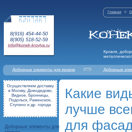
Главная
О
8(916) 454-44-50
8(905) 518-52-59
info@konek-krovlya.ru
Кровля, добор
металлическог
Доборные элементы для кровли
Доборные эле
Осуществляем доставку
Какие вид
в Москву, Домодедово,
Видное, Бронницы,
Подольск, Раменское,
лучше все
Ступино и др. города
для фаса
Доборные элементы для
кровли