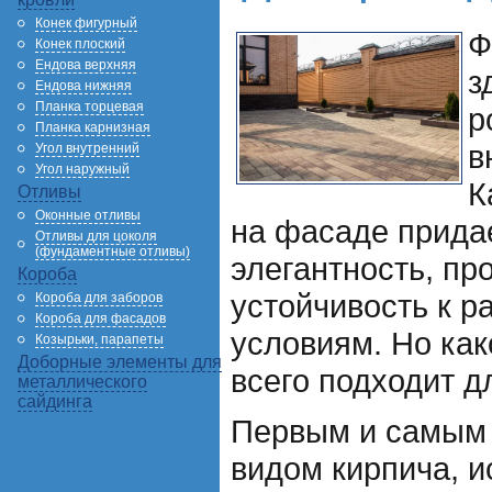
Конек фигурный
Ф
Конек плоский
Ендова верхняя
з
Ендова нижняя
Планка торцевая
р
Планка карнизная
в
Угол внутренний
Угол наружный
К
Отливы
Оконные отливы
на фасаде прида
Отливы для цоколя
(фундаментные отливы)
элегантность, пр
Короба
устойчивость к 
Короба для заборов
Короба для фасадов
условиям. Но как
Козырьки, парапеты
Доборные элементы для
всего подходит 
металлического
сайдинга
Первым и самым
видом кирпича, 