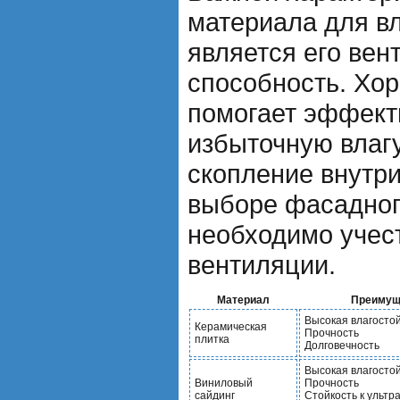
материала для в
является его ве
способность. Хо
помогает эффект
избыточную влаг
скопление внутри
выборе фасадног
необходимо учест
вентиляции.
Материал
Преимущ
Высокая влагосто
Керамическая
Прочность
плитка
Долговечность
Высокая влагосто
Виниловый
Прочность
сайдинг
Стойкость к ульт