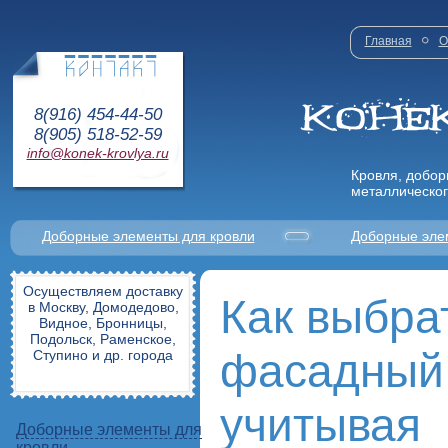
Главная
О
8(916) 454-44-50
8(905) 518-52-59
info@konek-krovlya.ru
Кровля, добор
металлическог
Доборные элементы для кровли
Доборные эле
Осуществляем доставку
Как выбра
в Москву, Домодедово,
Видное, Бронницы,
Подольск, Раменское,
фасадный
Ступино и др. города
учитывая
Доборные элементы для
кровли