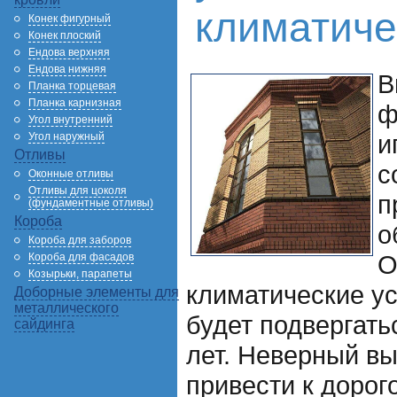
климатиче
Конек фигурный
Конек плоский
Ендова верхняя
Ендова нижняя
В
Планка торцевая
Планка карнизная
ф
Угол внутренний
и
Угол наружный
Отливы
с
Оконные отливы
Отливы для цоколя
п
(фундаментные отливы)
Короба
о
Короба для заборов
О
Короба для фасадов
Козырьки, парапеты
климатические у
Доборные элементы для
металлического
будет подвергать
сайдинга
лет. Неверный в
привести к доро