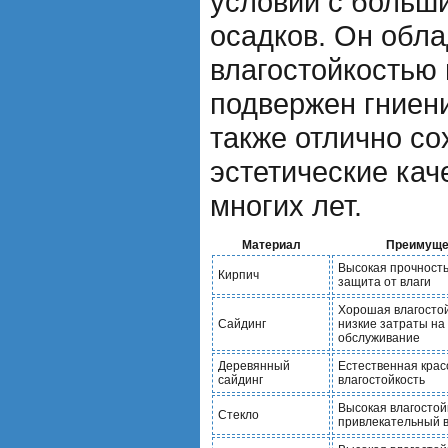
условий с больш
осадков. Он обл
влагостойкостью 
подвержен гниен
также отлично со
эстетические кач
многих лет.
Материал
Преимуще
Высокая прочность
Кирпич
защита от влаги
Хорошая влагостой
Сайдинг
низкие затраты на
обслуживание
Деревянный
Естественная крас
сайдинг
влагостойкость
Высокая влагостой
Стекло
привлекательный 