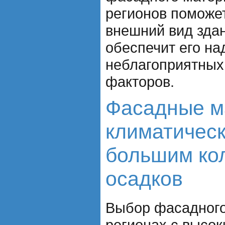
регионов поможе
внешний вид здан
обеспечит его на
неблагоприятных
факторов.
Фасадные м
климатическ
большим ко
осадков
Выбор фасадного
регионах с высо