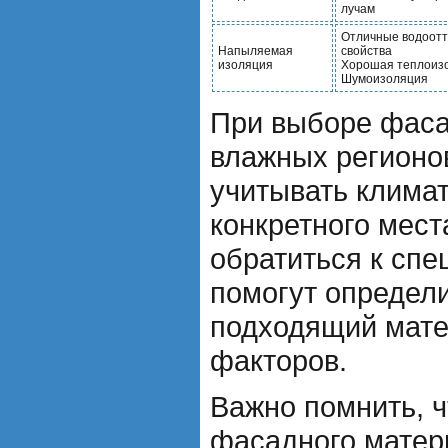
лучам
Отличные водоот
Напыляемая
свойства
изоляция
Хорошая теплоиз
Шумоизоляция
При выборе фаса
влажных регионо
учитывать клима
конкретного мест
обратиться к спе
помогут определ
подходящий матер
факторов.
Важно помнить, 
фасадного матер