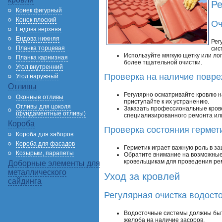
Ре
Конек фигурный
Конек плоский
Оч
Ендова верхняя
Ендова нижняя
Рег
Планка торцевая
сис
Используйте мягкую щетку или лоп
Планка карнизная
более тщательной очистки.
Угол внутренний
Проверка на наличие повр
Угол наружный
Отливы
Регулярно осматривайте кровлю н
Оконные отливы
приступайте к их устранению.
Отливы для цоколя
Заказать профессиональные кров
(фундаментные отливы)
специализированного ремонта ил
Короба
Проверка состояния гермет
Короба для заборов
Короба для фасадов
Герметик играет важную роль в за
Козырьки, парапеты
Обратите внимание на возможные
кровельщикам для проведения ре
Доборные элементы для
металлического
Уход за кровлей
сайдинга
Регулярная очистка водост
Водосточные системы должны быть
желоба на наличие засоров.