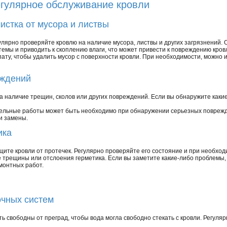
гулярное обслуживание кровли
истка от мусора и листвы
улярно проверяйте кровлю на наличие мусора, листвы и других загрязнений. 
темы и приводить к скоплению влаги, что может привести к повреждению кров
ату, чтобы удалить мусор с поверхности кровли. При необходимости, можно и
еждений
а наличие трещин, сколов или других повреждений. Если вы обнаружите как
ельные работы может быть необходимо при обнаружении серьезных поврежд
и замены.
ика
щите кровли от протечек. Регулярно проверяйте его состояние и при необход
 трещины или отслоения герметика. Если вы заметите какие-либо проблемы
монтных работ.
очных систем
 свободны от преград, чтобы вода могла свободно стекать с кровли. Регуля