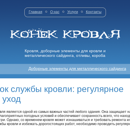
Главная
О нас
Услуги
Контакты
Кровля, доборные элементы для кровли и
металлического сайдинга, отливы, короба
Доборные элементы для металлического сайдинга
рок службы кровли: регулярное
 уход
вля является одной из самых важных частей любого здания. Она защищает н
лагоприятных погодных условий и обеспечивает сохранность всего, что нахо
три. Однако, со временем кровля может изнашиваться и требовать ремонта и
жбы кровли и избежать дорогостоящих работ, необходимо проводить регулярн