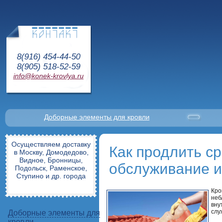
8(916) 454-44-50
8(905) 518-52-59
info@konek-krovlya.ru
Доборные элементы для кровли
Осуществляем доставку
Как продлить с
в Москву, Домодедово,
Видное, Бронницы,
обслуживание и
Подольск, Раменское,
Ступино и др. города
Кро
неб
вну
слу
Доборные элементы для
кровли