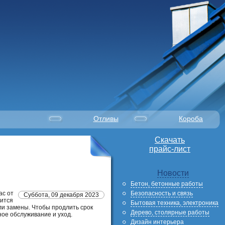
Отливы
Короба
Скачать
прайс-лист
Новости
Бетон, бетонные работы
Безопасность и связь
ас от
Суббота, 09 декабря 2023
дится
Бытовая техника, электроника
ли замены. Чтобы продлить срок
Дерево, столярные работы
ое обслуживание и уход.
Дизайн интерьера