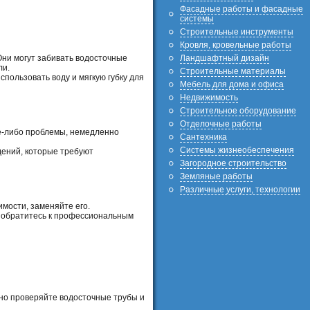
Фасадные работы и фасадные
системы
Строительные инструменты
Кровля, кровельные работы
Они могут забивать водосточные
Ландшафтный дизайн
ли.
Строительные материалы
спользовать воду и мягкую губку для
Мебель для дома и офиса
Недвижимость
Строительное оборудование
Отделочные работы
ие-либо проблемы, немедленно
Сантехника
Системы жизнеобеспечения
ений, которые требуют
Загородное строительство
Земляные работы
Различные услуги, технологии
имости, заменяйте его.
, обратитесь к профессиональным
рно проверяйте водосточные трубы и