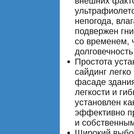
внешних факто
ультрафиолето
непогода, влаг
подвержен гни
со временем, 
долговечность
Простота уста
сайдинг легко
фасаде здания
легкости и ги
установлен ка
эффективно п
и собственны
Широкий выбор