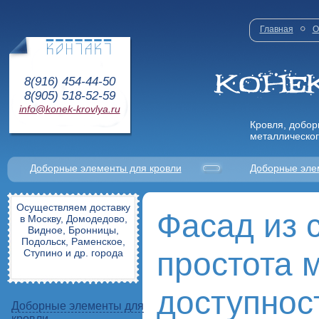
Главная
О
8(916) 454-44-50
8(905) 518-52-59
info@konek-krovlya.ru
Кровля, добор
металлическог
Доборные элементы для кровли
Доборные эле
Осуществляем доставку
Фасад из 
в Москву, Домодедово,
Видное, Бронницы,
Подольск, Раменское,
простота 
Ступино и др. города
доступнос
Доборные элементы для
кровли