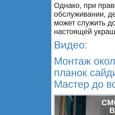
Однако, при прав
обслуживании, д
может служить до
настоящей украш
Видео:
Монтаж око
планок сайд
Мастер до вс
СМ
В