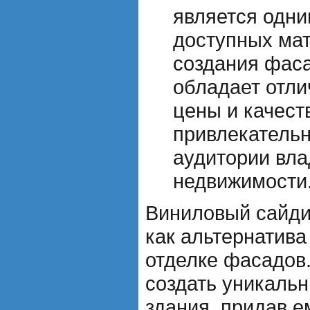
является одни
доступных ма
создания фаса
обладает отл
цены и качеств
привлекатель
аудитории вл
недвижимости
Виниловый сайди
как альтернатив
отделке фасадов.
создать уникальн
здания, придав е