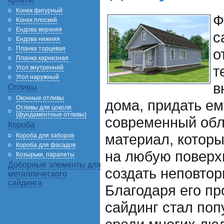
Конек фигурный
Ф
Конек плоский
Ендова верхняя
с
Ендова нижняя
Планка торцевая
о
Планка карнизная
т
Угол внутренний
Угол наружный
в
Отливы
Оконные отливы
дома, придать ем
Отливы для цоколя
(фундаментные отливы)
современный обли
Короба
материал, которы
Короба для заборов
Короба для фасадов
на любую поверх
Козырьки, парапеты
Доборные элементы для
создать неповто
металлического
сайдинга
Благодаря его пр
сайдинг стал по