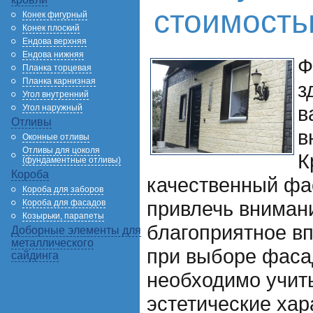
стоимост
Конек фигурный
Конек плоский
Ендова верхняя
Ендова нижняя
Ф
Планка торцевая
Планка карнизная
з
Угол внутренний
в
Угол наружный
Отливы
в
Оконные отливы
Отливы для цоколя
К
(фундаментные отливы)
Короба
качественный фа
Короба для заборов
привлечь внимани
Короба для фасадов
Козырьки, парапеты
благоприятное вп
Доборные элементы для
металлического
при выборе фаса
сайдинга
необходимо учиты
эстетические хар