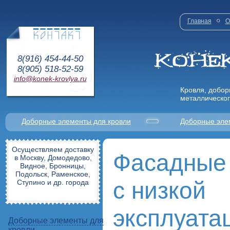
Главная
О
8(916) 454-44-50
8(905) 518-52-59
info@konek-krovlya.ru
Кровля, добор
металлическог
Доборные элементы для кровли
Доборные эле
Осуществляем доставку
Фасадные
в Москву, Домодедово,
Видное, Бронницы,
Подольск, Раменское,
с низкой
Ступино и др. города
эксплуата
Доборные элементы для
кровли