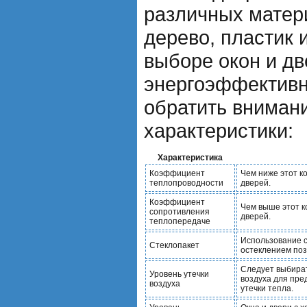
различных матери
дерево, пластик
выборе окон и дв
энергоэффективн
обратить вниман
характеристики:
Характеристика
Коэффициент
Чем ниже этот к
теплопроводности
дверей.
Коэффициент
Чем выше этот к
сопротивления
дверей.
теплопередаче
Использование с
Стеклопакет
остеклением поз
Следует выбират
Уровень утечки
воздуха для пре
воздуха
утечки тепла.