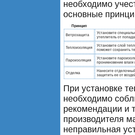
необходимо учес
основные принци
Принцип
Установите специальн
Ветрозащита
утеплитель от попада
Установите слой теп
Теплоизоляция
поможет сохранить те
Установите пароизол
Пароизоляция
проникновение влаги 
Нанесите отделочный
Отделка
защитить ее от возде
При установке т
необходимо собл
рекомендации и 
производителя м
неправильная ус