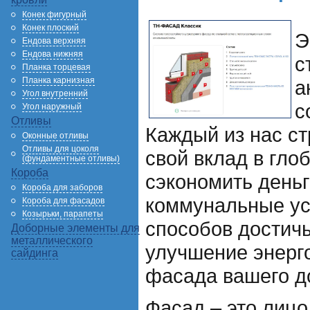
Конек фигурный
Конек плоский
Э
Ендова верхняя
Ендова нижняя
с
Планка торцевая
Планка карнизная
а
Угол внутренний
с
Угол наружный
Отливы
Каждый из нас ст
Оконные отливы
Отливы для цоколя
свой вклад в гло
(фундаментные отливы)
Короба
сэкономить деньг
Короба для заборов
коммунальные ус
Короба для фасадов
Козырьки, парапеты
способов достичь
Доборные элементы для
металлического
улучшение энерг
сайдинга
фасада вашего д
Фасад – это лицо