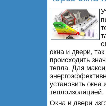
У
п
т
т
о
окна и двери, так
происходить знач
тепла. Для макс
энергоэффективн
установить окна 
теплоизоляцией.
Окна и двери изг