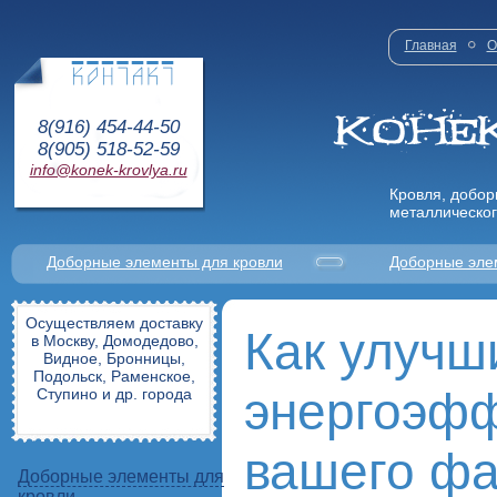
Главная
О
8(916) 454-44-50
8(905) 518-52-59
info@konek-krovlya.ru
Кровля, добор
металлическог
Доборные элементы для кровли
Доборные эле
Осуществляем доставку
Как улучш
в Москву, Домодедово,
Видное, Бронницы,
Подольск, Раменское,
энергоэфф
Ступино и др. города
вашего ф
Доборные элементы для
кровли