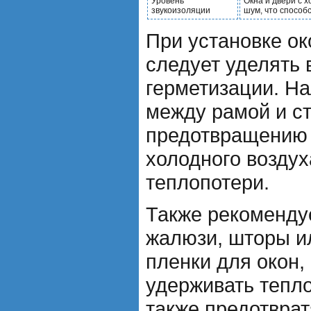
Уровень
Окна и двери с 
звукоизоляции
шум, что способ
При установке ок
следует уделять
герметизации. Н
между рамой и с
предотвращению
холодного возду
теплопотери.
Также рекоменду
жалюзи, шторы и
пленки для окон,
удерживать тепло
также предотвра