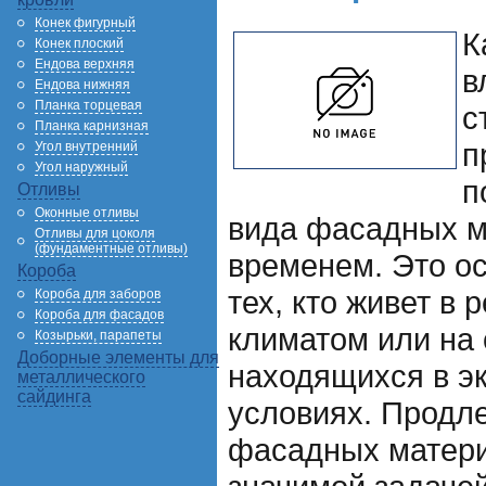
Конек фигурный
К
Конек плоский
Ендова верхняя
в
Ендова нижняя
Планка торцевая
с
Планка карнизная
п
Угол внутренний
Угол наружный
п
Отливы
Оконные отливы
вида фасадных м
Отливы для цоколя
(фундаментные отливы)
временем. Это о
Короба
тех, кто живет в 
Короба для заборов
Короба для фасадов
климатом или на 
Козырьки, парапеты
Доборные элементы для
находящихся в э
металлического
сайдинга
условиях. Продл
фасадных матери