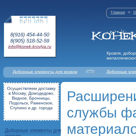
Главная
О
8(916) 454-44-50
8(905) 518-52-59
info@konek-krovlya.ru
Кровля, добор
металлическог
Доборные элементы для кровли
Доборные эле
Осуществляем доставку
Расширени
в Москву, Домодедово,
Видное, Бронницы,
Подольск, Раменское,
службы ф
Ступино и др. города
материал
Доборные элементы для
кровли