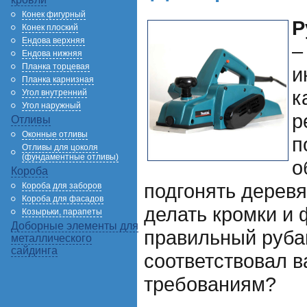
Конек фигурный
Р
Конек плоский
Ендова верхняя
–
Ендова нижняя
Планка торцевая
и
Планка карнизная
к
Угол внутренний
Угол наружный
р
Отливы
Оконные отливы
п
Отливы для цоколя
(фундаментные отливы)
о
Короба
подгонять дерев
Короба для заборов
Короба для фасадов
делать кромки и 
Козырьки, парапеты
Доборные элементы для
правильный руба
металлического
сайдинга
соответствовал 
требованиям?