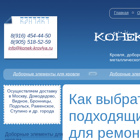
Главная
О
8(916) 454-44-50
8(905) 518-52-59
info@konek-krovlya.ru
Кровля, добор
металлическог
Доборные элементы для кровли
Доборные эле
Осуществляем доставку
Как выбра
в Москву, Домодедово,
Видное, Бронницы,
Подольск, Раменское,
подходящи
Ступино и др. города
для ремон
Доборные элементы для
кровли