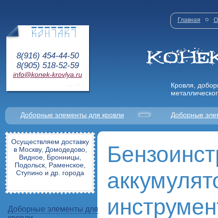
Главная
О
8(916) 454-44-50
8(905) 518-52-59
info@konek-krovlya.ru
Кровля, добор
металлическог
Доборные элементы для кровли
Доборные эле
Осуществляем доставку
Бензоинст
в Москву, Домодедово,
Видное, Бронницы,
Подольск, Раменское,
аккумулят
Ступино и др. города
инструмен
Доборные элементы для
кровли