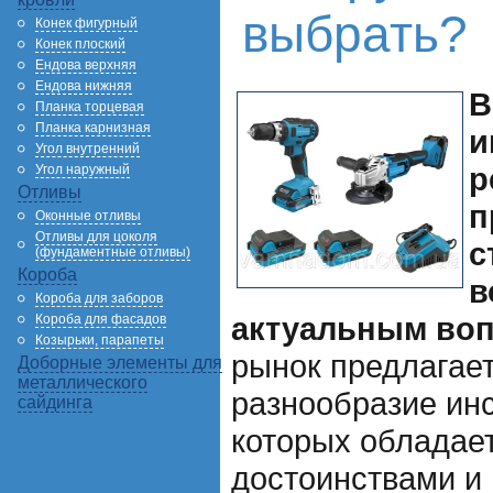
выбрать?
Конек фигурный
Конек плоский
Ендова верхняя
Ендова нижняя
В
Планка торцевая
Планка карнизная
и
Угол внутренний
р
Угол наружный
Отливы
п
Оконные отливы
Отливы для цоколя
с
(фундаментные отливы)
Короба
в
Короба для заборов
актуальным воп
Короба для фасадов
Козырьки, парапеты
рынок предлагае
Доборные элементы для
металлического
разнообразие ин
сайдинга
которых обладае
достоинствами и