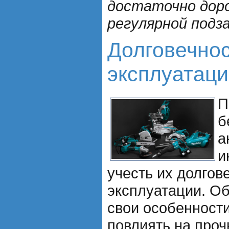
достаточно дор
регулярной подза
Долговечнос
эксплуатац
П
б
а
и
учесть их долгов
эксплуатации. О
свои особенности
повлиять на проч