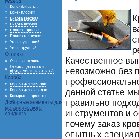
Конек фигурный
Конек плоский
К
Ендова верхняя
Ендова нижняя
в
Планка торцевая
Планка карнизная
с
Угол внутренний
р
Угол наружный
Отливы
Качественное вы
Оконные отливы
Отливы для цоколя
невозможно без 
(фундаментные отливы)
Короба
профессионально
Короба для заборов
данной статье мы
Короба для фасадов
Козырьки, парапеты
правильно подхо
Доборные элементы для
металлического
инструментов и о
сайдинга
почему заказ кро
опытных специали