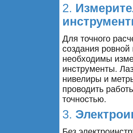
2.
Измерит
инструмен
Для точного расч
создания ровной
необходимы изм
инструменты. Ла
нивелиры и метр
проводить работ
точностью.
3.
Электрои
Без электроинст