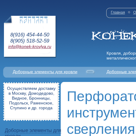
Главная
О
8(916) 454-44-50
8(905) 518-52-59
info@konek-krovlya.ru
Кровля, добор
металлическог
Доборные элементы для кровли
Доборные эле
Осуществляем доставку
Перфорат
в Москву, Домодедово,
Видное, Бронницы,
Подольск, Раменское,
инструмен
Ступино и др. города
сверления
Доборные элементы для
кровли