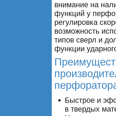
внимание на нал
функций у перфор
регулировка скор
возможность исп
типов сверл и до
функции ударног
Преимущест
производите
перфоратора
Быстрое и эф
в твердых мат