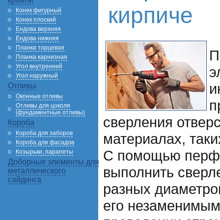
кирпиче
Конек фигурный
Конек плоский
Ендова верхняя
Ендова нижняя
Планка торцевая
П
Планка карнизная
Угол внутренний
э
Угол наружный
и
Отливы
Оконные отливы
п
Отливы для цоколя
(фундаментные отливы)
сверления отвер
Короба
Короба для заборов
материалах, таких
Короба для фасадов
С помощью перф
Козырьки, парапеты
Доборные элементы для
выполнить сверл
металлического
сайдинга
разных диаметров
его незаменимым