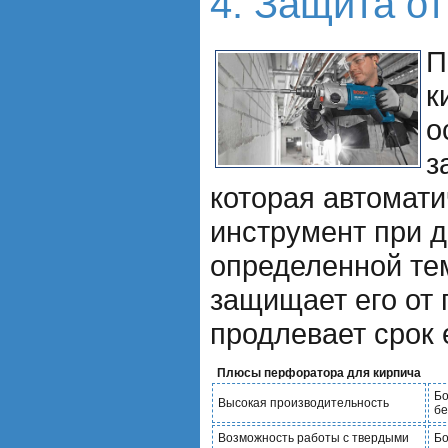
4. Защита от
П
к
о
з
которая автомати
инструмент при 
определенной те
защищает его от
продлевает срок 
Плюсы перфоратора для кирпича
Бо
Высокая производительность
бе
Возможность работы с твердыми
Бо