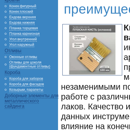
преимуще
Конек фигурный
Конек плоский
Ендова верхняя
Ендова нижняя
К
Планка торцевая
Планка карнизная
в
Угол внутренний
и
Угол наружный
Отливы
а
Оконные отливы
Отливы для цоколя
п
(фундаментные отливы)
Короба
м
Короба для заборов
незаменимыми п
Короба для фасадов
Козырьки, парапеты
работе с различн
Доборные элементы для
металлического
лаков. Качество 
сайдинга
данных инструме
влияние на конеч