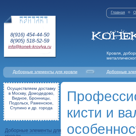
Главная
О
8(916) 454-44-50
8(905) 518-52-59
info@konek-krovlya.ru
Кровля, добор
металлическог
Доборные элементы для кровли
Доборные эле
Осуществляем доставку
Професси
в Москву, Домодедово,
Видное, Бронницы,
Подольск, Раменское,
кисти и ва
Ступино и др. города
особеннос
Доборные элементы для
кровли