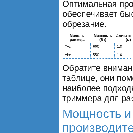
Оптимальная про
обеспечивает быс
обрезание.
Модель
Мощность
Длина шт
триммера
(Вт)
(м)
Xyz
600
1.8
Abc
550
1.6
Обратите внимани
таблице, они пом
наиболее подхо
триммера для раб
Мощность и
производит