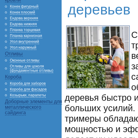
деревьев
Конек фигурный
Конек плоский
Ендова верхняя
Ендова нижняя
Планка торцевая
С
Планка карнизная
Угол внутренний
т
Угол наружный
в
Отливы
Оконные отливы
з
Отливы для цоколя
(фундаментные отливы)
с
Короба
Короба для заборов
о
Короба для фасадов
деревья быстро и
Козырьки, парапеты
Доборные элементы для
больших усилий.
металлического
сайдинга
тримеры обладаю
мощностью и эфф