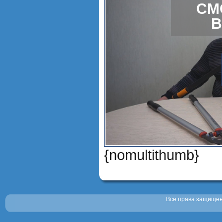
СМ
В
{nomultithumb}
Все права защищены