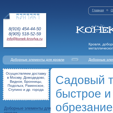
Главная
О
8(916) 454-44-50
8(905) 518-52-59
info@konek-krovlya.ru
Кровля, добор
металлическог
Доборные элементы для кровли
Доборные эле
Осуществляем доставку
Садовый т
в Москву, Домодедово,
Видное, Бронницы,
Подольск, Раменское,
быстрое и
Ступино и др. города
обрезание
Доборные элементы для
кровли