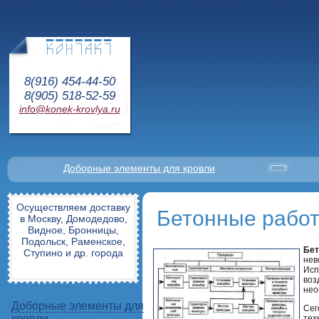
8(916) 454-44-50
8(905) 518-52-59
info@konek-krovlya.ru
Доборные элементы для кровли
Осуществляем доставку
Бетонные работ
в Москву, Домодедово,
Видное, Бронницы,
Подольск, Раменское,
Бет
Ступино и др. города
нев
Исп
воз
нео
Доборные элементы для
Сег
кровли
тех