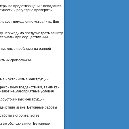
ь меры по предотвращению попадания
рхности и регулярно проверять
 следует немедленно устранить. Для
ому необходимо предусмотреть защиту
материалы при осуществлении
возможные проблемы на ранней
ть их срок службы.
ые и устойчивые конструкции.
рессивным воздействиям, таким как
рживают неблагоприятные условия
роустойчивых конструкций.
здействия извне. Бетонные работы
работы в строительстве
стью обслуживания. Бетонные