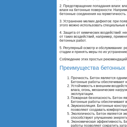
2. Предотвращение попадания влаги: вл
влаги на бетонные поверхности. Наприме
бетонные соединения на герметичность.
3. Устранение мелких дефектов: при поя
этого можно использовать специальные 
4. Защита от химических воздействий: 
от таких воздействий, например, приме
бетонных работ.
5. Регулярный осмотр и обслуживание: 
стадии и принять меры по их устранению
Соблюдение этих простых рекомендаций 
Преимущества бетонных 
Прочность. Бетон является одним
Бетонные работы обеспечивают н
Устойчивость к внешним воздейст
влага, огонь, механические нагру
эксплуатации.
Пожарная безопасность. Бетон яв
Бетонные работы обеспечивают в
Звукоизоляция. Бетонные констру
позволяют создавать комфортные
Экологичность. Бетон является э
способствуют улучшению энергети
Экономическая эффективность. Б
работы позволяют сократить затр