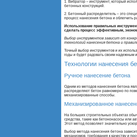
1. Вибратор – инструмент, который испо
бетонных конструкций.
2. Бетонный распределитель – это спец
процесс нанесения бетона и облегчить р
Использование правильных инструмент
сделать процесс эффективным, эконо
Выбор инструментов зависит от конкр
технологий нанесения бетона и прави
Точный выбор инструментов и их использ
годы и будет радовать своим надежным 
Технологии нанесения бе
Ручное нанесение бетона
Одним из методов нанесения бетона явл
распределяют бетон равномерно по пове
механизированные способы.
Механизированное нанесен
На больших строительных объектах обыч
средства, такие как бетононасосы или а
Этот метод позволяет значительно ускор
Выбор метода нанесения бетона зависит 
механизмов, требования к качеству и пр