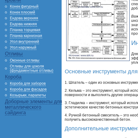
спе
Конек фигурный
доб
Конек плоский
Важ
Ендова верхняя
инс
Ендова нижняя
зна
исп
Планка торцевая
про
Планка карнизная
Угол внутренний
Ин
Угол наружный
Отливы
Для
эфф
Оконные отливы
упл
Отливы для цоколя
Основные инструменты для
(фундаментные отливы)
Короба
1. Шпатель – один из основных инструме
Короба для заборов
Короба для фасадов
2. Кельма – это инструмент, который и
поверхности и выполнять другие операци
Козырьки, парапеты
Доборные элементы для
3. Гладилка – инструмент, который испо
металлического
эстетическое качество бетонных констру
сайдинга
4. Ручной бетонный смеситель – это не
получить высококачественный бетон.
Дополнительные инструмен