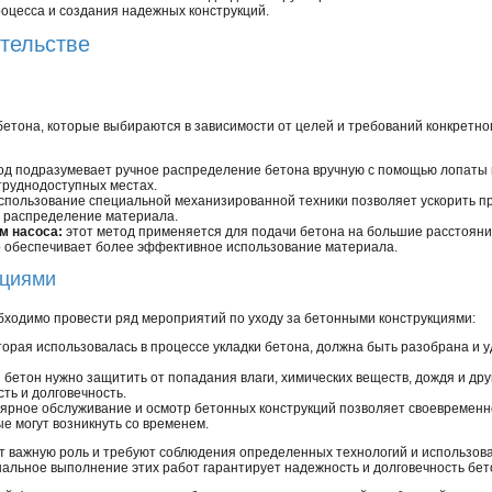
оцесса и создания надежных конструкций.
тельстве
етона, которые выбираются в зависимости от целей и требований конкретног
од подразумевает ручное распределение бетона вручную с помощью лопаты 
труднодоступных местах.
спользование специальной механизированной техники позволяет ускорить пр
 распределение материала.
м насоса:
этот метод применяется для подачи бетона на большие расстояни
о обеспечивает более эффективное использование материала.
кциями
обходимо провести ряд мероприятий по уходу за бетонными конструкциями:
торая использовалась в процессе укладки бетона, должна быть разобрана и 
:
бетон нужно защитить от попадания влаги, химических веществ, дождя и дру
сть и долговечность.
ярное обслуживание и осмотр бетонных конструкций позволяет своевременн
е могут возникнуть со временем.
т важную роль и требуют соблюдения определенных технологий и использов
льное выполнение этих работ гарантирует надежность и долговечность бет