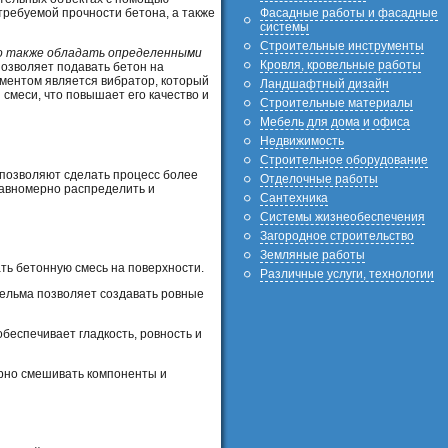
Фасадные работы и фасадные
требуемой прочности бетона, а также
системы
Строительные инструменты
о также обладать определенными
Кровля, кровельные работы
позволяет подавать бетон на
ментом является вибратор, который
Ландшафтный дизайн
смеси, что повышает его качество и
Строительные материалы
Мебель для дома и офиса
Недвижимость
Строительное оборудование
позволяют сделать процесс более
Отделочные работы
равномерно распределить и
Сантехника
Системы жизнеобеспечения
Загородное строительство
Земляные работы
ть бетонную смесь на поверхности.
Различные услуги, технологии
Кельма позволяет создавать ровные
беспечивает гладкость, ровность и
ерно смешивать компоненты и