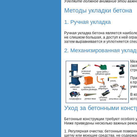
Уделяйте должное внимание этой важн
Методы укладки бетона
1. Ручная укладка
Ручная укладка бетона является наибол
не слишком большая, а доступ к ней огр
затем выравнивается и уплотняется сп
2. Механизированная уклад
Мех
сво
стр
При
к п
уче
В к
кот
Уход за бетонными конс
Бетонные конструкции требуют особого у
Ниже приведены несколько важных реком
1. Регулярная очистка: бетонные поверхн
щетку или моющие средства, не содержа