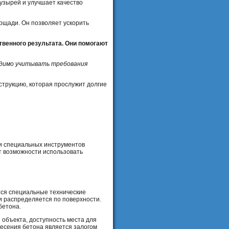
узырей и улучшает качество
ощади. Он позволяет ускорить
венного результата. Они помогают
одимо учитывать требования
струкцию, которая прослужит долгие
ли специальных инструментов
т возможности использовать
тся специальные технические
и распределяется по поверхности.
бетона.
 объекта, доступность места для
несения бетона является залогом