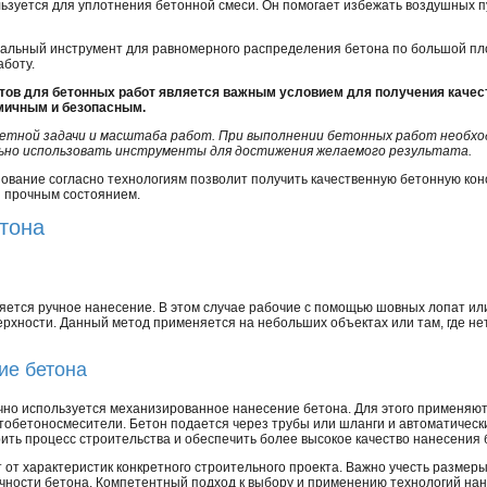
льзуется для уплотнения бетонной смеси. Он помогает избежать воздушных п
иальный инструмент для равномерного распределения бетона по большой пл
аботу.
ов для бетонных работ является важным условием для получения качест
мичным и безопасным.
етной задачи и масштаба работ. При выполнении бетонных работ необх
льно использовать инструменты для достижения желаемого результата.
ование согласно технологиям позволит получить качественную бетонную кон
и прочным состоянием.
тона
яется ручное нанесение. В этом случае рабочие с помощью шовных лопат и
рхности. Данный метод применяется на небольших объектах или там, где не
ие бетона
но используется механизированное нанесение бетона. Для этого применяю
втобетоносмесители. Бетон подается через трубы или шланги и автоматическ
ить процесс строительства и обеспечить более высокое качество нанесения 
от характеристик конкретного строительного проекта. Важно учесть размеры
очности бетона. Компетентный подход к выбору и применению технологий на