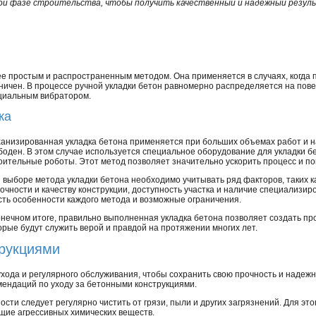
ой фазе строительства, чтобы получить качественный и надежный резул
ее простым и распространенным методом. Она применяется в случаях, когда
аничен. В процессе ручной укладки бетон равномерно распределяется на по
ециальным вибратором.
ка
анизированная укладка бетона применяется при больших объемах работ и на
боден. В этом случае используется специальное оборудование для укладки бе
оительные роботы. Этот метод позволяет значительно ускорить процесс и п
 выборе метода укладки бетона необходимо учитывать ряд факторов, таких к
рочности и качеству конструкции, доступность участка и наличие специализи
сть особенности каждого метода и возможные ограничения.
онечном итоге, правильно выполненная укладка бетона позволяет создать пр
орые будут служить верой и правдой на протяжении многих лет.
трукциями
хода и регулярного обслуживания, чтобы сохранить свою прочность и надежн
ендаций по уходу за бетонными конструкциями.
ости следует регулярно чистить от грязи, пыли и других загрязнений. Для эт
щие агрессивных химических веществ.