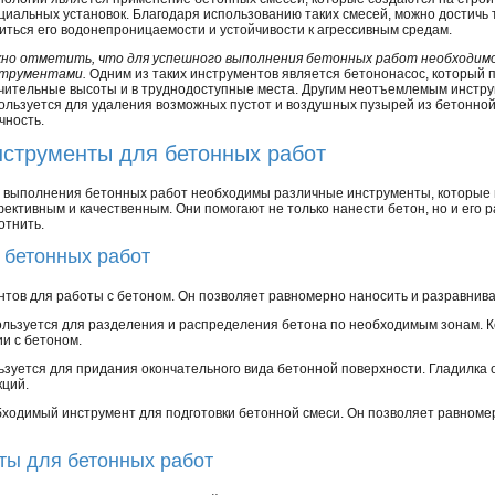
циальных установок. Благодаря использованию таких смесей, можно достичь 
иться его водонепроницаемости и устойчивости к агрессивным средам.
но отметить, что для успешного выполнения бетонных работ необходим
трументами.
Одним из таких инструментов является бетононасос, который 
чительные высоты и в труднодоступные места. Другим неотъемлемым инстру
ользуется для удаления возможных пустот и воздушных пузырей из бетонной 
чность.
струменты для бетонных работ
 выполнения бетонных работ необходимы различные инструменты, которые 
ективным и качественным. Они помогают не только нанести бетон, но и его 
отнить.
 бетонных работ
нтов для работы с бетоном. Он позволяет равномерно наносить и разравнива
спользуется для разделения и распределения бетона по необходимым зонам. 
и с бетоном.
льзуется для придания окончательного вида бетонной поверхности. Гладилка о
кций.
обходимый инструмент для подготовки бетонной смеси. Он позволяет равном
ты для бетонных работ