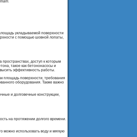
ьтат.
 площадь укладываемой поверхности
верхности с помощью шовной лопаты,
 пространствах, доступ к которым
тона, такое как бетононасосы и
овысить эффективность работы.
ак площадь поверхности, требования
рованного оборудования. Также важно
очные и долговечные конструкции,
ость на протяжении долгого времени.
ого можно использовать воду и мягкую