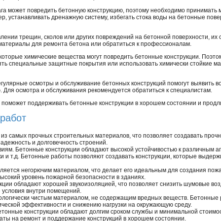
ага может повредить бетонную конструкцию, поэтому необходимо принимат
р, устанавливать дренажную систему, избегать стока воды на бетонные пове
влении трещин, сколов или других повреждений на бетонной поверхности, их
материалы для ремонта бетона или обратиться к профессионалам.
некоторые химические вещества могут повредить бетонные конструкции. Поэт
нять специальные защитные покрытия или использовать химически стойкие 
регулярные осмотры и обслуживание бетонных конструкций помогут выявить 
. Для осмотра и обслуживания рекомендуется обратиться к специалистам.
поможет поддерживать бетонные конструкции в хорошем состоянии и продли
работ
 из самых прочных строительных материалов, что позволяет создавать прочн
адежность и долговечность строений.
виям. Бетонные конструкции обладают высокой устойчивостью к различным аг
зки и т.д. Бетонные работы позволяют создавать конструкции, которые выде
ляется негорючим материалом, что делает его идеальным для создания пожа
ысокий уровень пожарной безопасности в зданиях.
кции обладают хорошей звукоизоляцией, что позволяет снизить шумовые во
 условия внутри помещений.
кологически чистым материалом, не содержащим вредных веществ. Бетонные 
ческой эффективности и снижению нагрузки на окружающую среду.
етонные конструкции обладают долгим сроком службы и минимальной стоимо
аты на ремонт и поддержание конструкций в хорошем состоянии.