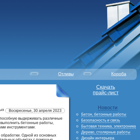
Отливы
Короба
Скачать
прайс-лист
Новости
рых
Воскресенье, 30 апреля 2023
Бетон, бетонные работы
 способную выдерживать различные
Безопасность и связь
о выполнить бетонные работы,
Бытовая техника, электроника
ыми инструментами.
Дерево, столярные работы
 обработки. Одной из основных
Дизайн интерьера
ительных объектах с помощью