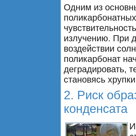
Одним из основн
поликарбонатных
чувствительност
излучению. При 
воздействии сол
поликарбонат на
деградировать, т
становясь хрупки
2. Риск обр
конденсата
И