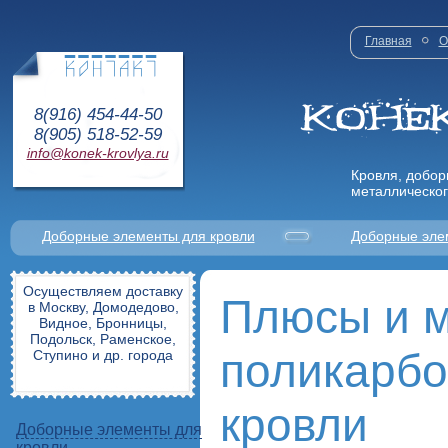
Главная
О
8(916) 454-44-50
8(905) 518-52-59
info@konek-krovlya.ru
Кровля, добор
металлическог
Доборные элементы для кровли
Доборные эле
Осуществляем доставку
Плюсы и 
в Москву, Домодедово,
Видное, Бронницы,
Подольск, Раменское,
поликарбо
Ступино и др. города
кровли
Доборные элементы для
кровли