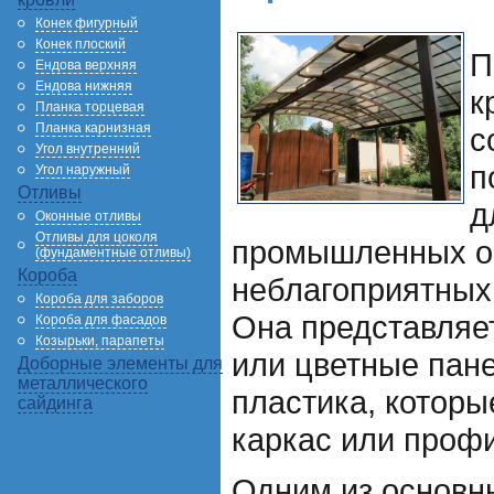
Конек фигурный
Конек плоский
П
Ендова верхняя
Ендова нижняя
к
Планка торцевая
Планка карнизная
с
Угол внутренний
п
Угол наружный
Отливы
д
Оконные отливы
Отливы для цоколя
промышленных об
(фундаментные отливы)
Короба
неблагоприятных
Короба для заборов
Она представляе
Короба для фасадов
Козырьки, парапеты
или цветные пане
Доборные элементы для
металлического
пластика, которы
сайдинга
каркас или проф
Одним из основн