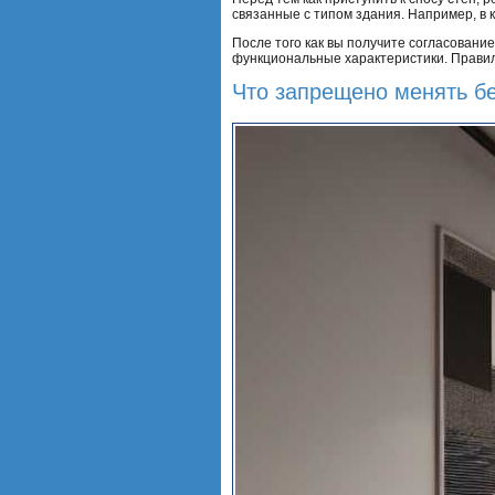
связанные с типом здания. Например, в 
После того как вы получите согласовани
функциональные характеристики. Прави
Что запрещено менять бе