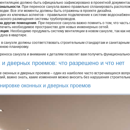
 вентиляцию должно быть официально зафиксировано в проектной документа
иональности
. При переносе санузла важно правильно спланировать располож
водки. Все эти моменты должны быть отражены в проекте дизайна.
Один из ключевых аспектов – правильное подключение к системе водоснабжен
пасного размещения системы трубопроводов.
на другие помещения
. При переносе санузла важно помнить о том, что част
печить необходимое пространство для новых инженерных сетей.
ляция
. Необходимо продумать систему вентиляции в новом санузле, так как 
духа в квартире.
ия в санузле должны соответствовать строительным стандартам и санитарны
жнюю планировку.
реноса санузла и внимание к деталям позволит вам получить функционально
и дверных проемов: что разрешено и что нет
 оконных и дверных проемов – один из наиболее часто встречающихся вопро
ий, важно знать, какие изменения можно вносить без нарушения строительн
нировке оконных и дверных проемов