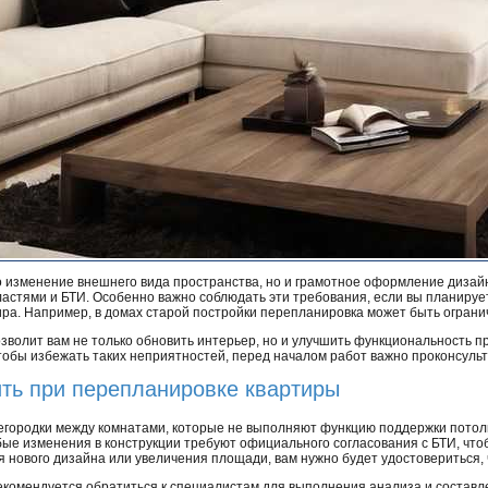
о изменение внешнего вида пространства, но и грамотное оформление дизай
астями и БТИ. Особенно важно соблюдать эти требования, если вы планируе
ира. Например, в домах старой постройки перепланировка может быть огран
зволит вам не только обновить интерьер, но и улучшить функциональность п
тобы избежать таких неприятностей, перед началом работ важно проконсуль
ить при перепланировке квартиры
егородки между комнатами, которые не выполняют функцию поддержки потолк
бые изменения в конструкции требуют официального согласования с БТИ, что
нового дизайна или увеличения площади, вам нужно будет удостовериться, ч
 рекомендуется обратиться к специалистам для выполнения анализа и составл