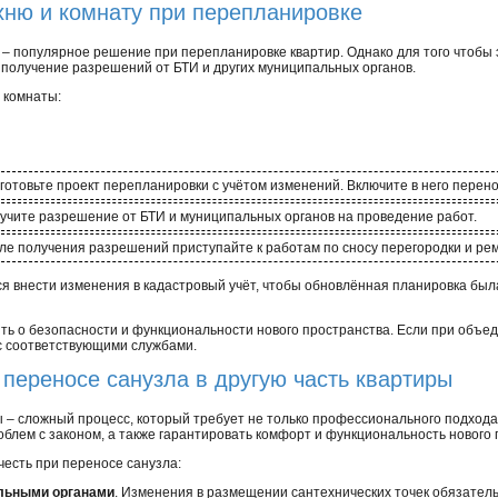
хню и комнату при перепланировке
 – популярное решение при перепланировке квартир. Однако для того чтобы 
я получение разрешений от БТИ и других муниципальных органов.
 комнаты:
готовьте проект перепланировки с учётом изменений. Включите в него перен
учите разрешение от БТИ и муниципальных органов на проведение работ.
ле получения разрешений приступайте к работам по сносу перегородки и рем
 внести изменения в кадастровый учёт, чтобы обновлённая планировка была
ть о безопасности и функциональности нового пространства. Если при объе
 с соответствующими службами.
 переносе санузла в другую часть квартиры
ы – сложный процесс, который требует не только профессионального подход
блем с законом, а также гарантировать комфорт и функциональность нового 
честь при переносе санузла:
альными органами
. Изменения в размещении сантехнических точек обязател