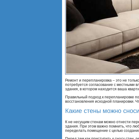
Ремонт и перепланировка – это не тольк
потребуется согласование с местными вл
здания, в котором находится ваша кварт
Правильный подход к перепланировке по
восстановления исходной планировки. Ч
Какие стены можно снос
К не несущим стенам можно отнести пер
здания. При этом важно помнить, что лю
переделать помещение с целью создания 
Перед тем как приступить к сносу стен,