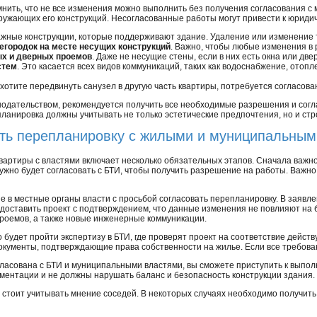
нить, что не все изменения можно выполнить без получения согласования с
ружающих его конструкций. Несогласованные работы могут привести к юриди
ажные конструкции, которые поддерживают здание. Удаление или изменение 
егородок на месте несущих конструкций
. Важно, чтобы любые изменения в 
ых и дверных проемов
. Даже не несущие стены, если в них есть окна или дв
стем
. Это касается всех видов коммуникаций, таких как водоснабжение, ото
ы хотите передвинуть санузел в другую часть квартиры, потребуется согласов
нодательством, рекомендуется получить все необходимые разрешения и согл
планировка должны учитывать не только эстетические предпочтения, но и ст
ать перепланировку с жилыми и муниципальным
вартиры с властями включает несколько обязательных этапов. Сначала важн
ужно будет согласовать с БТИ, чтобы получить разрешение на работы. Важно
 в местные органы власти с просьбой согласовать перепланировку. В заявлен
доставить проект с подтверждением, что данные изменения не повлияют на 
роемов, а также новые инженерные коммуникации.
будет пройти экспертизу в БТИ, где проверят проект на соответствие дейс
документы, подтверждающие права собственности на жилье. Если все требов
огласована с БТИ и муниципальными властями, вы сможете приступить к выпо
ментации и не должны нарушать баланс и безопасность конструкции здания.
стоит учитывать мнение соседей. В некоторых случаях необходимо получить 