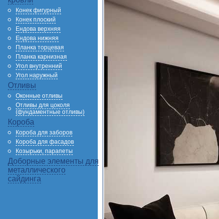
Конек фигурный
Конек плоский
Ендова верхняя
Ендова нижняя
Планка торцевая
Планка карнизная
Угол внутренний
Угол наружный
Отливы
Оконные отливы
Отливы для цоколя
(фундаментные отливы)
Короба
Короба для заборов
Короба для фасадов
Козырьки, парапеты
Доборные элементы для
металлического
сайдинга