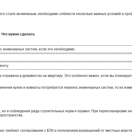
это стало возможным, необходимо соблюсти несколько важных условий и про
Что нужно сделать
ос инженерных систем, если это необходимо.
онту.
 отражена в документах на квартиру. Это особенно важно, если вы планируе
динении кухни и комнаты потребуется перенос инженерных систем, то их изм
а, но и соблюдения ряда строительных норм и правил. При перепланировке н
пространства.
ьно требуют согласования с БТИ и получением разрешений от местных власт