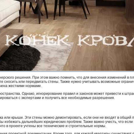
нерского решения. При этом важно помнить, что для внесения изменений в п
те сносить или передвигать стены. Также нужно учитывать возможные ограни
ичена жесткими нормами.
ространства. Однако, игнорирование правил и законов может привести к шт
тироваться с экспертами и получить все необходимые разрешения.
а или крыши. Эти стены можно демонтировать, если они не входят в общий 
бы избежать дальнейших юридических проблем. Также важно учесть, что если
то в проекте учтены все технические и строительные нормы.
ения проектной документации. Кроме того, для каждой квартиры существуют 