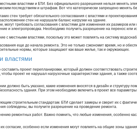
 местными властями и БТИ. Без официального разрешения нельзя менять эле
ческим последствиям и штрафам. Вот что категорически запрещено менять бе
таких стен требует обязательного согласования с властями и проектировани
расположении стен не нарушали баланс нагрузки на здание.
ери, могут требовать согласования с властями для изменения их размеров или
пление и электропроводка. Необходимо получить разрешение на перенос или 
ание с местными властями, поскольку это может повлиять на систему водосна
асования еще до начала ремонта. Это не только сэкономит время, но и обес
роительные нормы, которые защищают как ваше жилье, так и окружающих.
и властями
о составить проект перепланировки, который должен соответствовать строи
, чтобы проект не нарушал нагрузочные характеристики здания, а также соо
ии должно быть указано, какие изменения вносятся в дизайн и структуру по
безопасность здания. При этом необходимо включить в проект все параметры
твующим строительным стандартам. БТИ сделает замеры и сверит их с фактич
ания соблюдены, вы получите разрешение на проведение ремонта.
лнению ремонтных работ. Важно помнить, что любые изменения, особенно ка
их согласие, особенно если изменения могут повлиять на общие зоны здания