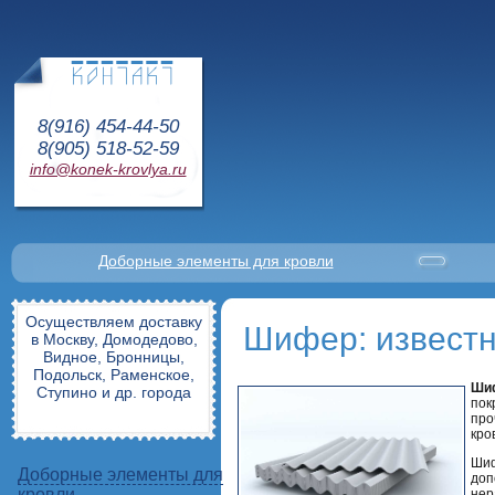
8(916) 454-44-50
8(905) 518-52-59
info@konek-krovlya.ru
Доборные элементы для кровли
Осуществляем доставку
Шифер: известн
в Москву, Домодедово,
Видное, Бронницы,
Подольск, Раменское,
Ши
Ступино и др. города
пок
про
кро
Шиф
Доборные элементы для
доп
кровли
нер