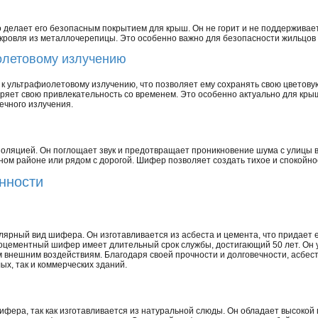
 делает его безопасным покрытием для крыш. Он не горит и не поддерживает 
и кровля из металлочерепицы. Это особенно важно для безопасности жильцов
иолетовому излучению
 ультрафиолетовому излучению, что позволяет ему сохранять свою цветовую
ряет свою привлекательность со временем. Это особенно актуально для кры
ечного излучения.
ляцией. Он поглощает звук и предотвращает проникновение шума с улицы в
мном районе или рядом с дорогой. Шифер позволяет создать тихое и спокойно
нности
рный вид шифера. Он изготавливается из асбеста и цемента, что придает ем
цементный шифер имеет длительный срок службы, достигающий 50 лет. Он у
м внешним воздействиям. Благодаря своей прочности и долговечности, асб
ых, так и коммерческих зданий.
фера, так как изготавливается из натуральной слюды. Он обладает высокой