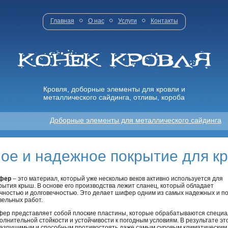
Главная
О нас
Услуги
Контакты
Кровля, доборные элементы для кровли и
металлического сайдинга, отливы, короба
Доборные элементы для металлического сайдинга
ое и надежное покрытие для к
фер
– это материал, который уже несколько веков активно используется для
рытия крыш. В основе его производства лежит сланец, который обладает
чностью и долговечностью. Это делает шифер одним из самых надежных и п
вельных работ.
ер представляет собой плоские пластины, которые обрабатываются специа
олнительной стойкости и устойчивости к погодным условиям. В результате эт
азрушимым и способным противостоять даже самым суровым климатическим 