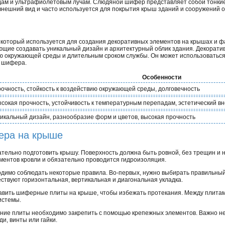
дам и ультрафиолетовым лучам. Слюдяной шифер представляет собой тонкие
внешний вид и часто используется для покрытия крыш зданий и сооружений о
который используется для создания декоративных элементов на крышах и ф
ющие создавать уникальный дизайн и архитектурный облик здания. Декорат
ию окружающей среды и длительным сроком службы. Он может использоваться
и шифера.
Особенности
очность, стойкость к воздействию окружающей среды, долговечность
сокая прочность, устойчивость к температурным перепадам, эстетический в
икальный дизайн, разнообразие форм и цветов, высокая прочность
ера на крыше
ельно подготовить крышу. Поверхность должна быть ровной, без трещин и 
ентов кровли и обязательно проводится гидроизоляция.
димо соблюдать некоторые правила. Во-первых, нужно выбирать правильный 
ствуют горизонтальная, вертикальная и диагональная укладка.
тавить шиферные плиты на крыше, чтобы избежать протекания. Между плита
истемы.
йние плиты необходимо закрепить с помощью крепежных элементов. Важно не
и, винты или гайки.