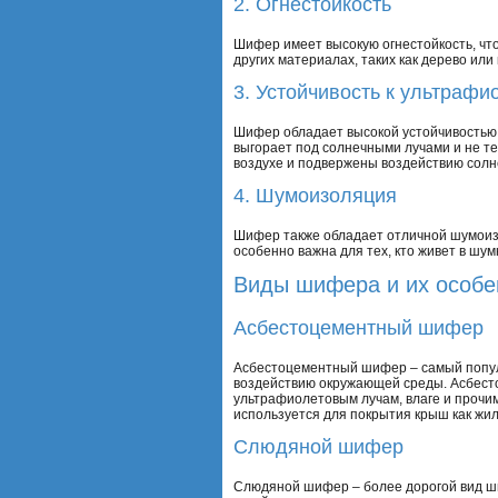
2. Огнестойкость
Шифер имеет высокую огнестойкость, что
других материалах, таких как дерево ил
3. Устойчивость к ультраф
Шифер обладает высокой устойчивостью к
выгорает под солнечными лучами и не те
воздухе и подвержены воздействию солн
4. Шумоизоляция
Шифер также обладает отличной шумоизо
особенно важна для тех, кто живет в шу
Виды шифера и их особе
Асбестоцементный шифер
Асбестоцементный шифер – самый популя
воздействию окружающей среды. Асбесто
ультрафиолетовым лучам, влаге и прочи
используется для покрытия крыш как жил
Слюдяной шифер
Слюдяной шифер – более дорогой вид ши