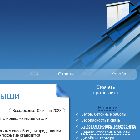
Отливы
Короба
Скачать
прайс-лист
рыши
Новости
Воскресенье, 02 июля 2023
Бетон, бетонные работы
опулярных материалов для
Безопасность и связь
Бытовая техника, электроника
льным способом для придания им
Дерево, столярные работы
о покрытие становится
Дизайн интерьера
условиям.