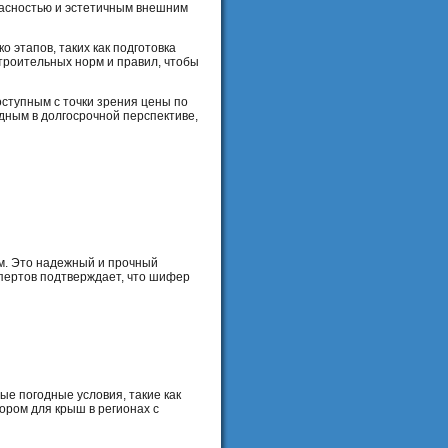
пасностью и эстетичным внешним
 этапов, таких как подготовка
троительных норм и правил, чтобы
оступным с точки зрения цены по
дным в долгосрочной перспективе,
м. Это надежный и прочный
спертов подтверждает, что шифер
е погодные условия, такие как
бором для крыш в регионах с