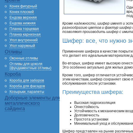
Конек фигурный
Одн
вре
Конек плоский
под
Ендова верхняя
Ендова нижняя
Кроме надежности, шифер имеет и эст
разнообразию цветов и фактур шифер 
Планка торцевая
позволяют производить шифер с имита
Планка карнизная
Шифер: все, что нужно з
Угол внутренний
Угол наружный
Применение шифера в качестве покрытия
Отливы
что делает его идеальным материалом дл
Оконные отливы
Во-вторых, шифер имеет высокую огнесто
Отливы для цоколя
Это особенно актуально для жилых домов
(фундаментные отливы)
Короба
Кроме того, шифер отличается устойчиво
этим качествам, шифер сохраняет свою п
Короба для заборов
обслуживания после установки.
Короба для фасадов
Преимущества шифера:
Козырьки, парапеты
Доборные элементы для
Высокая гидроизоляция
металлического
Огнестойкость
сайдинга
Устойчивость к механическим воз
Долговечность
Простота установки
Минимальный уход и обслуживан
Шифер представлен на рынке различным