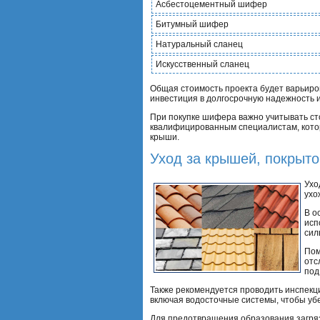
Асбестоцементный шифер
Битумный шифер
Натуральный сланец
Искусственный сланец
Общая стоимость проекта будет варьиров
инвестиция в долгосрочную надежность 
При покупке шифера важно учитывать сто
квалифицированным специалистам, кото
крыши.
Уход за крышей, покрыт
Ухо
ухо
В о
исп
сил
Пом
отс
под
Также рекомендуется проводить инспекц
включая водосточные системы, чтобы убе
Для предотвращения образования загряз