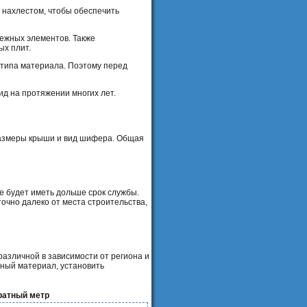
м нахлестом, чтобы обеспечить
ежных элементов. Также
ых плит.
 типа материала. Поэтому перед
ид на протяжении многих лет.
 размеры крыши и вид шифера. Общая
е будет иметь дольше срок службы.
очно далеко от места строительства,
азличной в зависимости от региона и
чный материал, установить
ратный метр