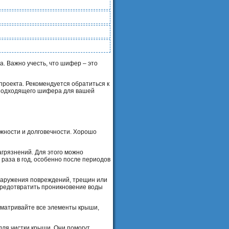
. Важно учесть, что шифер – это
проекта. Рекомендуется обратиться к
 подходящего шифера для вашей
жности и долговечности. Хорошо
агрязнений. Для этого можно
 раза в год, особенно после периодов
наружения повреждений, трещин или
предотвратить проникновение воды
сматривайте все элементы крыши,
ля чистки крыши. Они помогут