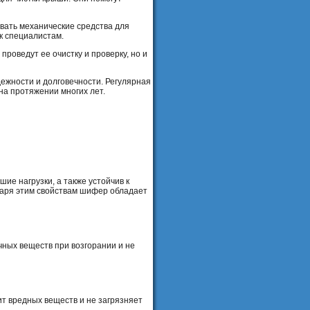
овать механические средства для
 к специалистам.
роведут ее очистку и проверку, но и
ежности и долговечности. Регулярная
на протяжении многих лет.
е нагрузки, а также устойчив к
одаря этим свойствам шифер обладает
чных веществ при возгорании и не
ит вредных веществ и не загрязняет