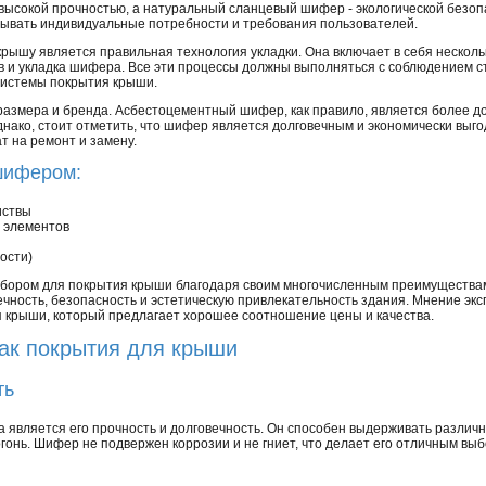
высокой прочностью, а натуральный сланцевый шифер - экологической безо
ывать индивидуальные потребности и требования пользователей.
ышу является правильная технология укладки. Она включает в себя несколько
в и укладка шифера. Все эти процессы должны выполняться с соблюдением с
системы покрытия крыши.
размера и бренда. Асбестоцементный шифер, как правило, является более д
нако, стоит отметить, что шифер является долговечным и экономически выго
т на ремонт и замену.
шифером:
иствы
 элементов
ости)
ыбором для покрытия крыши благодаря своим многочисленным преимущества
чность, безопасность и эстетическую привлекательность здания. Мнение эк
я крыши, который предлагает хорошее соотношение цены и качества.
ак покрытия для крыши
ть
является его прочность и долговечность. Он способен выдерживать различны
 огонь. Шифер не подвержен коррозии и не гниет, что делает его отличным вы