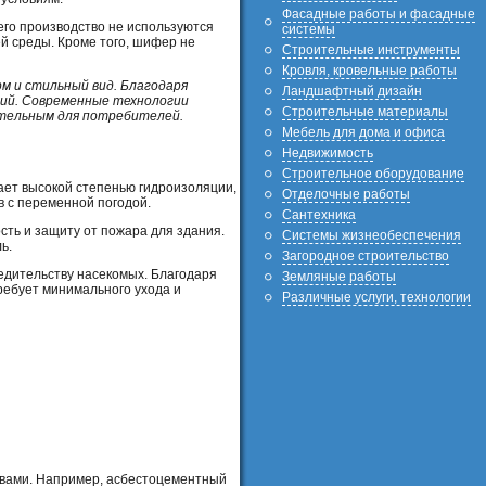
Фасадные работы и фасадные
его производство не используются
системы
й среды. Кроме того, шифер не
Строительные инструменты
Кровля, кровельные работы
 и стильный вид. Благодаря
Ландшафтный дизайн
ний. Современные технологии
Строительные материалы
ательным для потребителей.
Мебель для дома и офиса
Недвижимость
Строительное оборудование
ает высокой степенью гидроизоляции,
Отделочные работы
в с переменной погодой.
Сантехника
сть и защиту от пожара для здания.
Системы жизнеобеспечения
ь.
Загородное строительство
редительству насекомых. Благодаря
Земляные работы
ребует минимального ухода и
Различные услуги, технологии
твами. Например, асбестоцементный