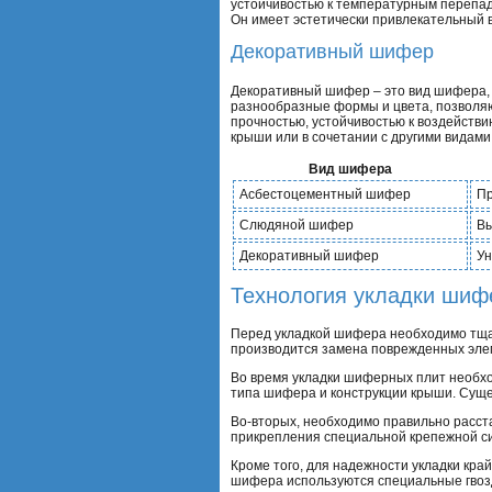
устойчивостью к температурным перепа
Он имеет эстетически привлекательный 
Декоративный шифер
Декоративный шифер – это вид шифера, 
разнообразные формы и цвета, позволя
прочностью, устойчивостью к воздейств
крыши или в сочетании с другими видам
Вид шифера
Асбестоцементный шифер
Пр
Слюдяной шифер
Вы
Декоративный шифер
Ун
Технология укладки шиф
Перед укладкой шифера необходимо тщат
производится замена поврежденных элем
Во время укладки шиферных плит необхо
типа шифера и конструкции крыши. Суще
Во-вторых, необходимо правильно расс
прикрепления специальной крепежной с
Кроме того, для надежности укладки кра
шифера используются специальные гвозд