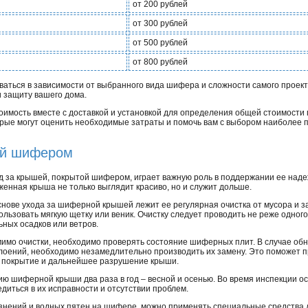
от 200 рублей
от 300 рублей
от 500 рублей
от 800 рублей
аться в зависимости от выбранного вида шифера и сложности самого проекта
и защиту вашего дома.
имость вместе с доставкой и установкой для определения общей стоимости 
рые могут оценить необходимые затраты и помочь вам с выбором наиболее
ой шифером
д за крышей, покрытой шифером, играет важную роль в поддержании ее наде
женная крыша не только выглядит красиво, но и служит дольше.
снове ухода за шиферной крышей лежит ее регулярная очистка от мусора и з
ользовать мягкую щетку или веник. Очистку следует проводить не реже одного
ьных осадков или ветров.
имо очистки, необходимо проверять состояние шиферных плит. В случае об
лоений, необходимо незамедлительно производить их замену. Это поможет 
 покрытие и дальнейшее разрушение крыши.
ию шиферной крыши два раза в год – весной и осенью. Во время инспекции о
диться в их исправности и отсутствии проблем.
нений и водных пятен на шифере, можно применять специальные средства д