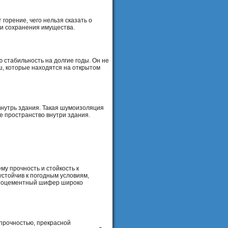
горение, чего нельзя сказать о
 и сохранения имущества.
 стабильность на долгие годы. Он не
ш, которые находятся на открытом
нутрь здания. Такая шумоизоляция
е пространство внутри здания.
у прочность и стойкость к
стойчив к погодным условиям,
естоцементный шифер широко
 прочностью, прекрасной