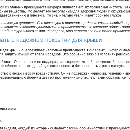
ой из главных преимуществ шифера является его экологическая чистота. На 
дные вещества, что делает его безопасным для здоровья людей и окружающе
дается гниению и плесени, что значительно увеличивает срок его службы.
етическую ценность. Его текстура и оттенок придают крыше особый шарм
позволяет создавать уникальные и привлекательные внешние образы зда
цией натурального камня или дерева, что делает его еще более привлек
нать о надежном покрытии для крыши
 для крыши обеспечивает несколько преимуществ. Во-первых, шифер облад
я защиты крыши от влаги и осадков. Это особенно важно в условиях регионо
йкость. Он не горит и не поддерживает горение, что обеспечивает безопасно
 и общественных зданий, где сохранность и безопасность играют важную рол
стью к механическим воздействиям. Он не подвержен коррозии, гниению и в
ервоначальную форму и цвет на протяжении многих лет. Таким образом, он т
действиям
ие
и видами, каждый из которых обладает своими особенностями и преимущес