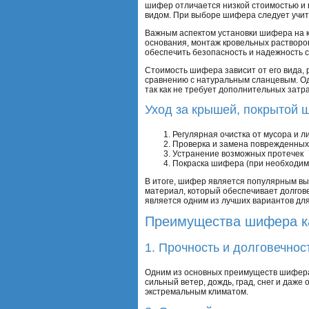
шифер отличается низкой стоимостью и 
видом. При выборе шифера следует учит
Важным аспектом установки шифера на кр
основания, монтаж кровельных растворо
обеспечить безопасность и надежность 
Стоимость шифера зависит от его вида, 
сравнению с натуральным сланцевым. Од
так как не требует дополнительных затра
Уход за крышей, покрытой 
Регулярная очистка от мусора и л
Проверка и замена поврежденных
Устранение возможных протечек
Покраска шифера (при необходим
В итоге, шифер является популярным в
материал, который обеспечивает долгове
является одним из лучших вариантов дл
Преимущества шифера к
1. Прочность и долговечнос
Одним из основных преимуществ шифера 
сильный ветер, дождь, град, снег и даже
экстремальным климатом.