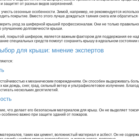
и защитят от разных видов загрязнений.
т учесть сезонные особенности. Зимой, например, не рекомендуется использ
редить покрытие. Вместо этого лучше дождаться таяния снега или обратиться
верить уход за шиферной крышей профессионалам. Они не только правильно п
по улучшению долговечности крыши.
шей, покрытой шифером, является важным фактором для поддержания ее над
вание специальных средств помогут сохранить крышу в идеальном состоянии 
ыбор для крыши: мнение экспертов
ляются:
ть
стойчивостью к механическим повреждениям. Он способен выдерживать больши
 как дождь, снег, град, сильный ветер и ультрафиолетовое излучение. Благ
стигать нескольких десятилетий.
ность
ие, что делает его безопасным материалом для крыш. Он не выделяет токси
о особенно важно при защите зданий от пожаров.
атериалов, таких как цемент, волокнистый материал и асбест. Он не содерж