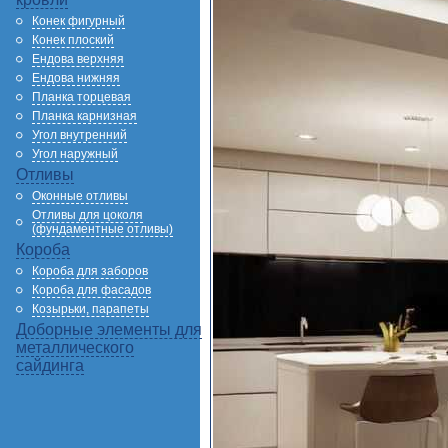
Конек фигурный
Конек плоский
Ендова верхняя
Ендова нижняя
Планка торцевая
Планка карнизная
Угол внутренний
Угол наружный
Отливы
Оконные отливы
Отливы для цоколя
(фундаментные отливы)
Короба
Короба для заборов
Короба для фасадов
Козырьки, парапеты
Доборные элементы для
металлического
сайдинга