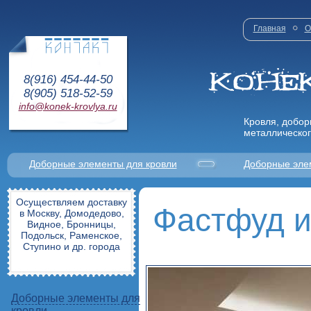
Главная
О
8(916) 454-44-50
8(905) 518-52-59
info@konek-krovlya.ru
Кровля, добор
металлическог
Доборные элементы для кровли
Доборные эле
Осуществляем доставку
Фастфуд и
в Москву, Домодедово,
Видное, Бронницы,
Подольск, Раменское,
Ступино и др. города
Доборные элементы для
кровли