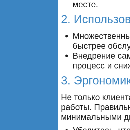
месте.
2. Использо
Множественные
быстрее обслу
Внедрение са
процесс и сни
3. Эргономи
Не только клиен
работы. Правиль
минимальными дв