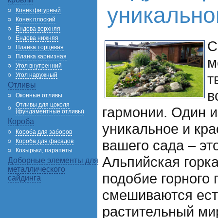
уникально
Конек фигурный
Конек плоский
Ендова верхняя
Ендова нижняя
С
Планка торцевая
Планка карнизная
м
Угол внутренний
т
Угол наружный
Отливы
в
Оконные отливы
Отливы для цоколя
гармонии. Один и
(фундаментные отливы)
Короба
уникальное и кр
Короба для заборов
вашего сада – эт
Короба для фасадов
Козырьки, парапеты
Альпийская горка
Доборные элементы для
металлического
подобие горного 
сайдинга
смешиваются ест
растительный ми