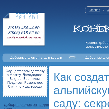
Главная
О
8(916) 454-44-50
8(905) 518-52-59
info@konek-krovlya.ru
Кровля, добор
металлическог
Доборные элементы для кровли
Доборные эле
Осуществляем доставку
Как созда
в Москву, Домодедово,
Видное, Бронницы,
Подольск, Раменское,
альпийску
Ступино и др. города
саду: сек
Доборные элементы для
кровли