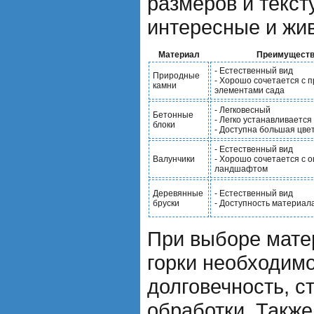
размеров и текст
интересные и жи
Материал
Преимуществ
- Естественный вид
Природные
- Хорошо сочетается с 
камни
элементами сада
- Легковесный
Бетонные
- Легко устанавливается
блоки
- Доступна большая цве
- Естественный вид
Валунчики
- Хорошо сочетается с
ландшафтом
Деревянные
- Естественный вид
бруски
- Доступность материал
При выборе мате
горки необходимо
долговечность, с
обработки. Также