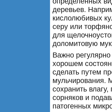
определенных ви
деревьев. Напри
кислолюбивых ку
серу или торфяно
для щелочноустой
доломитовую муку
Важно регулярно
хорошем состоян
сделать путем п
мульчирования. 
сохранить влагу,
сорняков и подав
патогенных микр