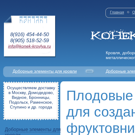
Главная
О
8(916) 454-44-50
8(905) 518-52-59
info@konek-krovlya.ru
Кровля, добор
металлическог
Доборные элементы для кровли
Доборные эле
Осуществляем доставку
Плодовые
в Москву, Домодедово,
Видное, Бронницы,
Подольск, Раменское,
для созда
Ступино и др. города
фруктовни
Доборные элементы для
кровли