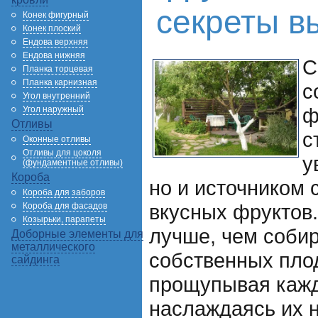
секреты в
Конек фигурный
Конек плоский
Ендова верхняя
Ендова нижняя
С
Планка торцевая
Планка карнизная
с
Угол внутренний
ф
Угол наружный
Отливы
с
Оконные отливы
Отливы для цоколя
у
(фундаментные отливы)
Короба
но и источником 
Короба для заборов
вкусных фруктов.
Короба для фасадов
Козырьки, парапеты
лучше, чем соби
Доборные элементы для
металлического
собственных пло
сайдинга
прощупывая кажд
наслаждаясь их 