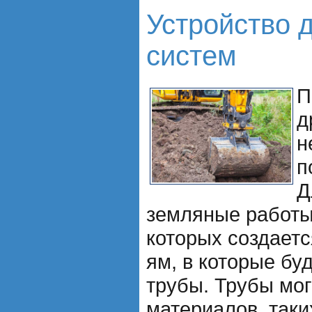
Устройство 
систем
П
д
н
п
Д
земляные работы,
которых создаетс
ям, в которые бу
трубы. Трубы мог
материалов, таки