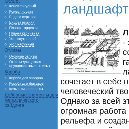
ландшафт
Конек фигурный
Конек плоский
Ендова верхняя
Ендова нижняя
Планка торцевая
Л
Планка карнизная
Угол внутренний
-
Угол наружный
с
Отливы
Оконные отливы
г
Отливы для цоколя
(фундаментные отливы)
л
Короба
Короба для заборов
сочетает в себе 
Короба для фасадов
человеческий тво
Козырьки, парапеты
Доборные элементы для
Однако за всей э
металлического
сайдинга
огромная работа
рельефа и созда