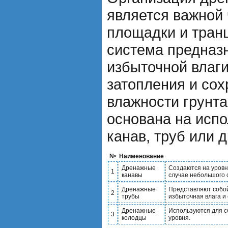
является важной 
площадки и тран
система предназ
избыточной влаг
затопления и со
влажности грунта
основана на исп
канав, труб или 
№
Наименование
Дренажные
Создаются на уровн
1
канавы
случае небольшого 
Дренажные
Представляют собой
2
трубы
избыточная влага и 
Дренажные
Используются для с
3
колодцы
уровня.