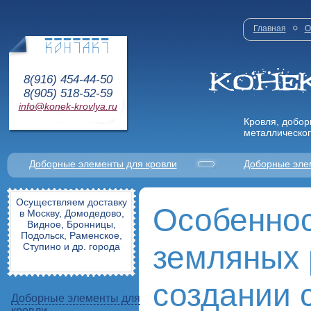
Главная
О
8(916) 454-44-50
8(905) 518-52-59
info@konek-krovlya.ru
Кровля, добор
металлическог
Доборные элементы для кровли
Доборные эле
Осуществляем доставку
Особенно
в Москву, Домодедово,
Видное, Бронницы,
Подольск, Раменское,
земляных 
Ступино и др. города
создании 
Доборные элементы для
кровли