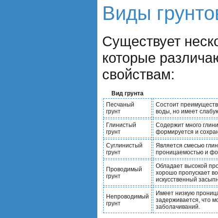
Виды грунто
Существует неско
которые различаю
свойствам:
Вид грунта
Песчаный
Состоит преимуществ
грунт
воды, но имеет слаб
Глинистый
Содержит много глини
грунт
формируется и сохра
Суглинистый
Является смесью глин
грунт
проницаемостью и фо
Обладает высокой пр
Проводимый
хорошо пропускает вод
грунт
искусственный засыпн
Имеет низкую проница
Непроводимый
задерживается, что м
грунт
заболачиваний.