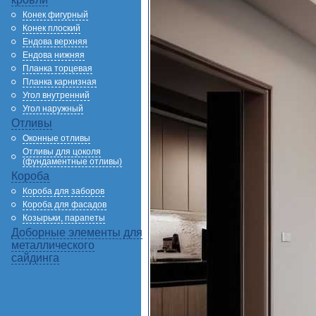
Конек фигурный
Конек плоский
Ендова верхняя
Ендова нижняя
Планка торцевая
Планка карнизная
Угол внутренний
Угол наружный
Отливы
Оконные отливы
Отливы для цоколя
(фундаментные отливы)
Короба
Короба для заборов
Короба для фасадов
Козырьки, парапеты
Доборные элементы для
металлического
сайдинга