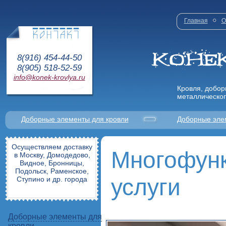
Главная
О
8(916) 454-44-50
8(905) 518-52-59
info@konek-krovlya.ru
Кровля, добор
металлическог
Доборные элементы для кровли
Доборные эле
Осуществляем доставку
Многофунк
в Москву, Домодедово,
Видное, Бронницы,
Подольск, Раменское,
услуги
Ступино и др. города
Доборные элементы для
кровли